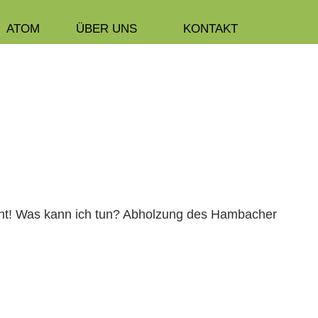
ATOM
ÜBER UNS
KONTAKT
icht! Was kann ich tun? Abholzung des Ham­bach­er