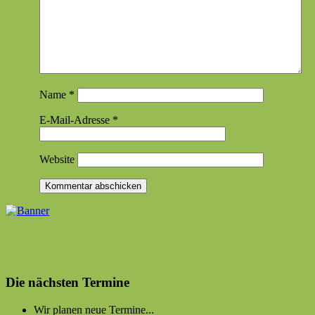
Name
*
E-Mail-Adresse
*
Website
Die nächsten Termine
Wir planen neue Termine...