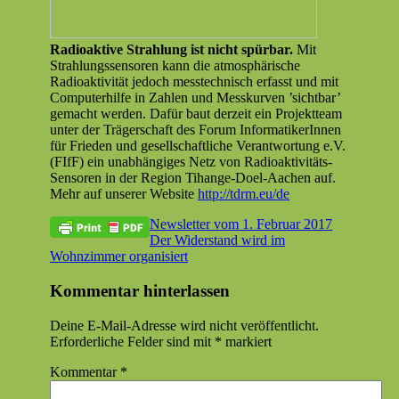
Radioak­tive Strahlung ist nicht spür­bar.
Mit
Strahlungs­sensoren kann die atmo­sphärische
Radioak­tiv­ität jedoch messtech­nisch erfasst und mit
Com­put­er­hil­fe in Zahlen und Messkur­ven ’sicht­bar’
gemacht wer­den. Dafür baut derzeit ein Pro­jek­t­team
unter der Träger­schaft des Forum Infor­matik­erIn­nen
für Frieden und gesellschaftliche Ver­ant­wor­tung e.V.
(FIfF) ein unab­hängiges Netz von Radioak­tiv­itäts-
Sen­soren in der Region Tihange-Doel-Aachen auf.
Mehr auf unser­er Web­site
http://tdrm.eu/de
Beitragsnavigation
Vorheriger
Atomkraft
Newsletter vom 1. Februar 2017
Beitrag:
Nächster
Der Widerstand wird im
Beitrag:
Wohnzimmer organisiert
Kommentar hinterlassen
Deine E-Mail-Adresse wird nicht veröffentlicht.
Erforderliche Felder sind mit
*
markiert
Kommentar
*