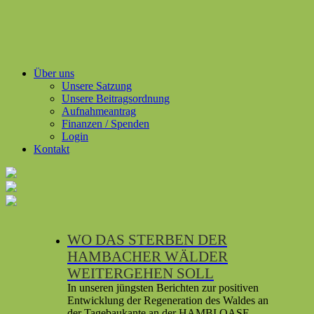
Über uns
Unsere Satzung
Unsere Beitragsordnung
Aufnahmeantrag
Finanzen / Spenden
Login
Kontakt
WO DAS STERBEN DER
HAMBACHER WÄLDER
WEITERGEHEN SOLL
In unseren jüng­sten Bericht­en zur pos­i­tiv­en
Entwick­lung der Regen­er­a­tion des Waldes an
der Tage­baukante an der HAMBI OASE