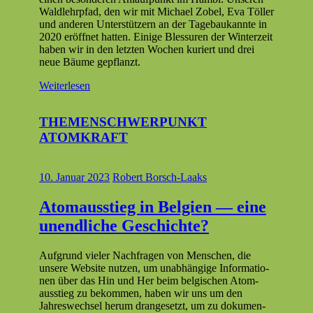
Waldlehrp­fad, den wir mit Michael Zobel, Eva Töller
und anderen Unter­stützern an der Tage­baukan­nte in
2020 eröffnet hat­ten. Einige Blessuren der Win­terzeit
haben wir in den let­zten Wochen kuri­ert und drei
neue Bäume gepflanzt.
Weiterlesen
THEMENSCHWERPUNKT
ATOMKRAFT
10. Januar 2023
Robert Borsch-Laaks
Atomausstieg in Belgien — eine
unendliche Geschichte?
Auf­grund viel­er Nach­fra­gen von Men­schen, die
unsere Web­site nutzen, um unab­hängige Infor­ma­tio­
nen über das Hin und Her beim bel­gis­chen Atom­
ausstieg zu bekom­men, haben wir uns um den
Jahreswech­sel herum drange­set­zt, um zu doku­men­