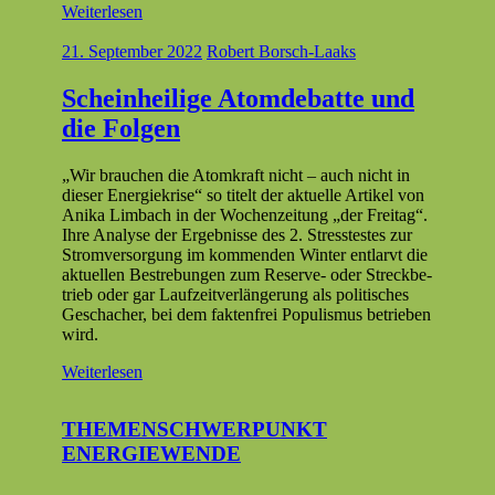
Weiterlesen
21. September 2022
Robert Borsch-Laaks
Scheinheilige Atomdebatte und
die Folgen
„Wir brauchen die Atom­kraft nicht – auch nicht in
dieser Energiekrise“ so titelt der aktuelle Artikel von
Ani­ka Lim­bach in der Wochen­zeitung „der Fre­itag“.
Ihre Analyse der Ergeb­nisse des 2. Stresstestes zur
Stromver­sorgung im kom­menden Win­ter ent­larvt die
aktuellen Bestre­bun­gen zum Reserve- oder Streck­be­
trieb oder gar Laufzeitver­längerung als poli­tis­ches
Geschacher, bei dem fak­ten­frei Pop­ulis­mus betrieben
wird.
Weiterlesen
THEMENSCHWERPUNKT
ENERGIEWENDE