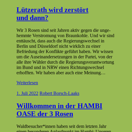
Lützerath wird zerstört
und dann?
Wir 3 Rosen sind seit Jahren aktiv gegen die unge­
hemmte Ver­stro­mung von Braunkohle. Und wir sind
ent­täuscht, dass auch die Regierungswech­sel in
Berlin und Düs­sel­dorf nicht wirk­lich zu ein­er
Befriedung der Kon­flik­te geführt haben. Wir wis­sen
um die Auseinan­der­set­zun­gen in der Partei, von der
alle ihre Wäh­ler durch die Regierungsver­ant­wor­tung
im Bund und in NRW einen Rich­tungswech­sel
erhofften. Wir haben aber auch eine Meinung…
Weiterlesen
1. Juli 2022
Robert Borsch-Laaks
Willkommen in der HAMBI
OASE der 3 Rosen
Waldbesucher*innen haben seit dem let­zten Jahr
einen beson­deren Anlauf­punkt im Ham­bi: Unseren