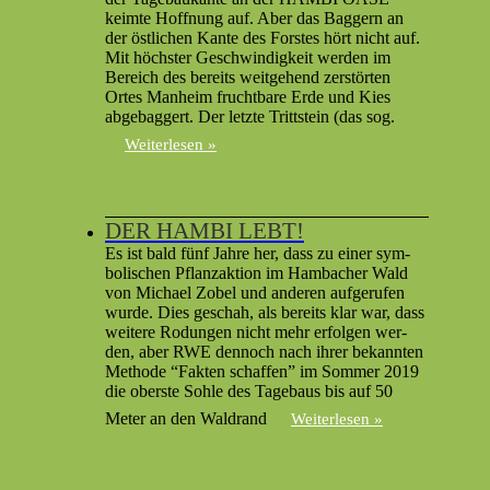
keimte Hoff­nung auf. Aber das Bag­gern an
der östlichen Kante des Forstes hört nicht auf.
Mit höch­ster Geschwindigkeit wer­den im
Bere­ich des bere­its weit­ge­hend zer­störten
Ortes Man­heim frucht­bare Erde und Kies
abge­bag­gert. Der let­zte Trittstein (das sog.
Weiterlesen »
DER HAMBI LEBT!
Es ist bald fünf Jahre her, dass zu ein­er sym­
bol­is­chen Pflan­za­k­tion im Ham­bach­er Wald
von Michael Zobel und anderen aufgerufen
wurde. Dies geschah, als bere­its klar war, dass
weit­ere Rodun­gen nicht mehr erfol­gen wer­
den, aber RWE den­noch nach ihrer bekan­nten
Meth­ode “Fak­ten schaf­fen” im Som­mer 2019
die ober­ste Sohle des Tage­baus bis auf 50
Meter an den Wal­drand
Weiterlesen »