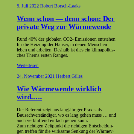
5. Juli 2022
Robert Borsch-Laaks
Wenn schon — denn schon: Der
private Weg zur Wärmewende
Rund 40% der glob­alen CO2- Emis­sio­nen entste­hen
für die Heizung der Häuser, in denen Men­schen
leben und arbeit­en. Deshalb ist dies ein klimapoli­tis­
ches The­ma ersten Ranges.
Weiterlesen
24. November 2021
Herbert Gilles
Wie Wärmewende wirklich
wird.….
Der Ref­er­ent zeigt aus langjähriger Prax­is als
Bausachver­ständi­ger, wo es lang gehen muss … und
auch verblüf­fend ein­fach gehen kann:
Zum richti­gen Zeit­punkt die richti­gen Entschei­dun­
gen tre­f­fen für die wirk­same Senkung der Wärmev­