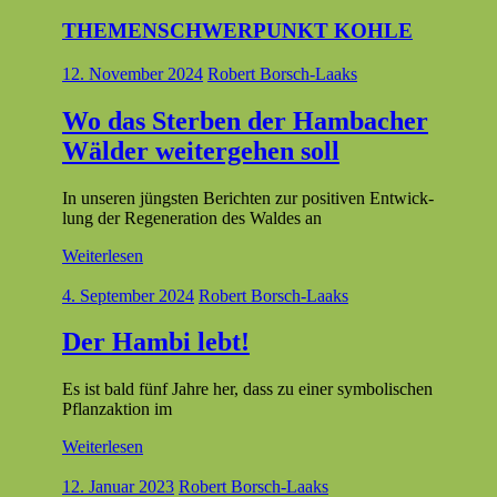
THEMENSCHWERPUNKT KOHLE
12. November 2024
Robert Borsch-Laaks
Wo das Sterben der Hambacher
Wälder weitergehen soll
In unseren jüng­sten Bericht­en zur pos­i­tiv­en Entwick­
lung der Regen­er­a­tion des Waldes an
Weiterlesen
4. September 2024
Robert Borsch-Laaks
Der Hambi lebt!
Es ist bald fünf Jahre her, dass zu ein­er sym­bol­is­chen
Pflan­za­k­tion im
Weiterlesen
12. Januar 2023
Robert Borsch-Laaks