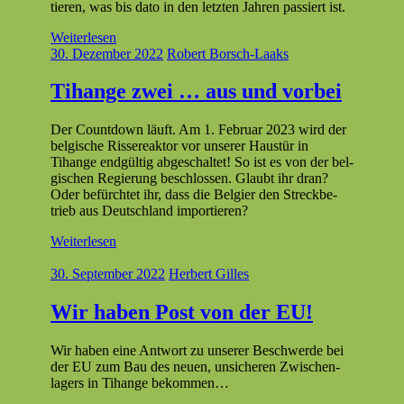
tieren, was bis dato in den let­zten Jahren passiert ist.
Weiterlesen
30. Dezember 2022
Robert Borsch-Laaks
Tihange zwei … aus und vorbei
Der Count­down läuft. Am 1. Feb­ru­ar 2023 wird der
bel­gis­che Ris­sereak­tor vor unser­er Haustür in
Tihange endgültig abgeschal­tet! So ist es von der bel­
gis­chen Regierung beschlossen. Glaubt ihr dran?
Oder befürchtet ihr, dass die Bel­gi­er den Streck­be­
trieb aus Deutsch­land importieren?
Weiterlesen
30. September 2022
Herbert Gilles
Wir haben Post von der EU!
Wir haben eine Antwort zu unser­er Beschw­erde bei
der EU zum Bau des neuen, unsicheren Zwis­chen­
lagers in Tihange bekommen…