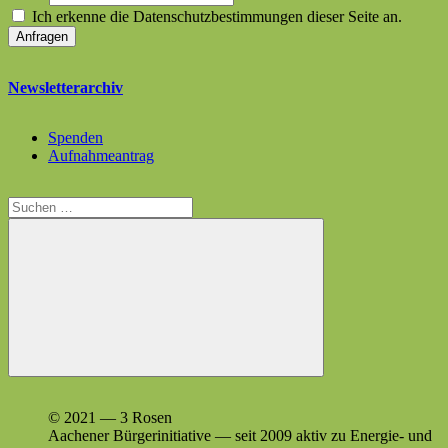
Ich erkenne die Datenschutzbestimmungen dieser Seite an.
Newsletterarchiv
Spenden
Aufnahmeantrag
Suchen
nach:
Suchen
© 2021 — 3 Rosen
Aach­en­er Bürg­erini­tia­tive — seit 2009 aktiv zu Energie- und