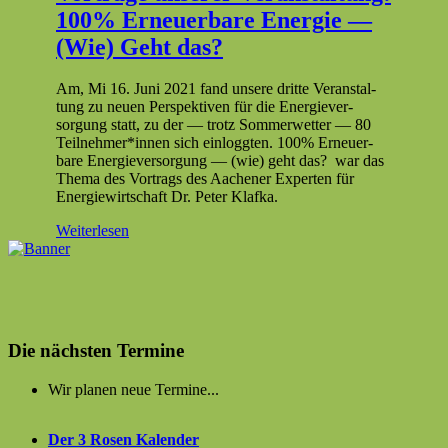
100% Erneuerbare Energie —
(Wie) Geht das?
Am, Mi 16. Juni 2021 fand unsere dritte Ver­anstal­
tung zu neuen Per­spek­tiv­en für die Energiev­er­
sorgung statt, zu der — trotz Som­mer­wet­ter — 80
Teilnehmer*innen sich ein­log­gten. 100% Erneuer­
bare Energiev­er­sorgung — (wie) geht das? war das
The­ma des Vor­trags des Aach­en­er Experten für
Energiewirtschaft Dr. Peter Klafka.
Weiterlesen
Die nächsten Termine
Wir planen neue Termine...
Der 3 Rosen Kalender