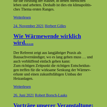
für die Heizung der Häuser, in denen Men­schen
leben und arbeit­en. Deshalb ist dies ein klimapoli­tis­
ches The­ma ersten Ranges.
Weiterlesen
24. November 2021
Herbert Gilles
Wie Wärmewende wirklich
wird.….
Der Ref­er­ent zeigt aus langjähriger Prax­is als
Bausachver­ständi­ger, wo es lang gehen muss … und
auch verblüf­fend ein­fach gehen kann:
Zum richti­gen Zeit­punkt die richti­gen Entschei­dun­
gen tre­f­fen für die wirk­same Senkung der Wärmev­
er­luste und einen zukun­fts­fähi­gen Umbau der
Heizanlagen.
Weiterlesen
26. Juni 2021
Robert Borsch-Laaks
Vorträge unserer Veranstaltung: