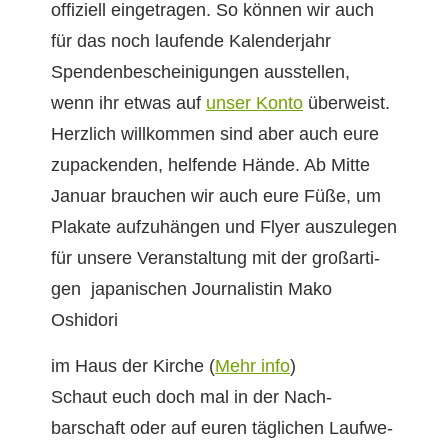
offiziell einge­tra­gen. So kön­nen wir auch
für das noch laufende Kalen­der­jahr
Spendenbescheini­gun­gen ausstellen,
wenn ihr etwas auf
unser Kon­to
überweist.
Her­zlich willkom­men sind aber auch eure
zupack­enden, helfende Hände. Ab Mitte
Jan­u­ar brauchen wir auch eure Füße, um
Plakate aufzuhän­gen und Fly­er auszule­gen
für unsere Ver­anstal­tung mit der großar­ti­
gen japanis­chen Jour­nal­istin Mako
Oshidori
im Haus der Kirche (
Mehr info
)
Schaut euch doch mal in der Nach­
barschaft oder auf euren täglichen Laufwe­