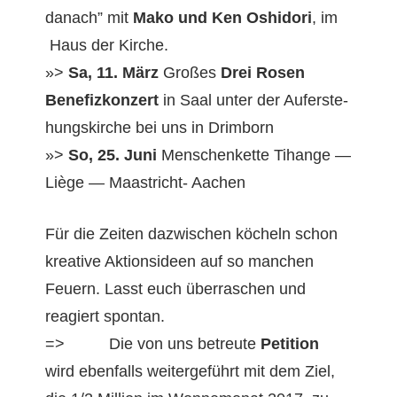
danach” mit
Mako und Ken Oshi­dori
, im
Haus der Kirche.
»>
Sa, 11. März
Großes
Drei Rosen
Bene­fizkonz­ert
in Saal unter der Aufer­ste­
hungskirche bei uns in Drimborn
»>
So, 25. Juni
Men­schen­kette Tihange —
Liège — Maas­tricht- Aachen
Für die Zeit­en dazwis­chen köcheln schon
kreative Aktion­sid­een auf so manchen
Feuern. Lasst euch über­raschen und
reagiert spontan.
=> Die von uns betreute
Peti­tion
wird eben­falls weit­erge­führt mit dem Ziel,