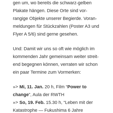
gen um, wo bere­its die schwarz-gel­ben
Plakate hän­gen. Diese Orte sind vor­
rangige Objek­te unser­er Begierde. Voran­
mel­dun­gen für Stück­zahlen (Poster A3 und
Fly­er A 5/6) sind gerne gesehen.
Und: Damit wir uns so oft wie möglich im
kom­menden Jahr gemein­sam weit­er stre­i­t­
end begeg­nen kön­nen, ver­rat­en wir schon
ein paar Ter­mine zum Vormerken:
»>
Mi, 11. Jan.
20 h, Film “
Pow­er to
change
”, Aula der RWTH
»>
So, 19. Feb.
15.30 h, “Leben mit der
Katas­tro­phe — Fukushi­ma 6 Jahre