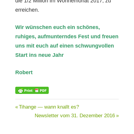
die 1/2 Mil­lion im Won­nemonat 2017, zu
erreichen.
Wir wün­schen euch ein schönes,
ruhiges, auf­muntern­des Fest und freuen
uns mit euch auf einen schwungvollen
Start ins neue Jahr
Robert
NEWSLETTER
Beitragsnavigation
Vorheriger
Tihange — wann knallt es?
Beitrag:
Nächster
Newsletter vom 31. Dezember 2016
Beitrag: