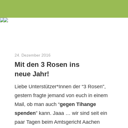
Wir
Zum
INITIATIVE
engagieren
Inhalt
uns
springen
3
seit
dem
Rosen
Jahr
24. Dezember 2016
Herbert Gilles
2010
Mit den 3 Rosen ins
als
neue Jahr!
Aachener
Bürgerinitiative
Liebe Unterstützer*Innen der “3 Rosen”,
zu
gestern fragte jemand von euch in einem
Energie-
Mail, ob man auch “
gegen Tihange
und
spenden
” kann. Jaaa … wir sind seit ein
Umweltthemen
paar Tagen beim Amts­gericht Aachen