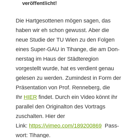
veröffentlicht!
Die Hart­ge­sot­te­nen mögen sagen, das
haben wir eh schon gewusst. Aber die
neue Studie der TU Wien zu den Fol­gen
eines Super-GAU in Tihange, die am Don­
ner­stag im Haus der Städtere­gion
vorgestellt wurde, hat es ver­di­ent genau
gele­sen zu wer­den. Zumin­d­est in Form der
Präsen­ta­tion von Prof. Ren­neberg, die
Ihr
HIER
find­et. Durch ein Video kön­nt ihr
par­al­lel den Orig­inal­ton des Vor­trags
zuschal­ten. Hier der
Link:
https://vimeo.com/189200869
Pass­
wort: Tihange.