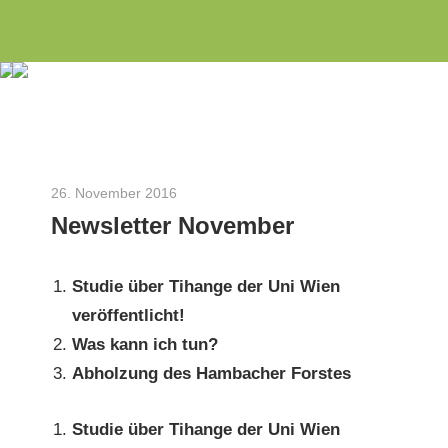
Wir
Zum
INITIATIVE
engagieren
Inhalt
uns
springen
3
seit
dem
Rosen
Jahr
26. November 2016
Herbert Gilles
2010
Newsletter November
als
Aachener
Studie über Tihange der Uni Wien
Bürgerinitiative
veröffentlicht!
zu
Was kann ich tun?
Energie-
Abholzung des Ham­bach­er Forstes
und
Umweltthemen
Studie über Tihange der Uni Wien