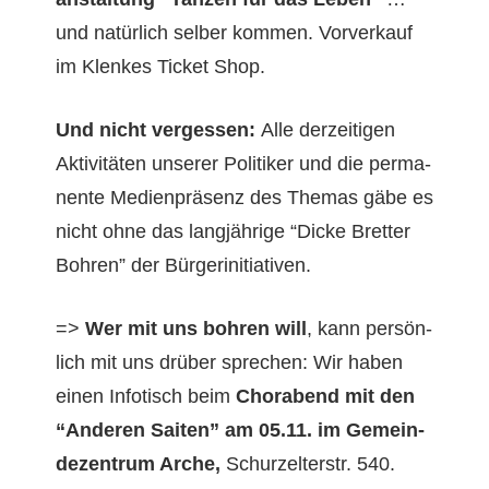
und natür­lich sel­ber kom­men. Vorverkauf
im Klenkes Tick­et Shop.
Und nicht vergessen:
Alle derzeit­i­gen
Aktiv­itäten unser­er Poli­tik­er und die per­ma­
nente Medi­en­präsenz des The­mas gäbe es
nicht ohne das langjährige “Dicke Bret­ter
Bohren” der Bürgerinitiativen.
=>
Wer mit uns bohren will
, kann per­sön­
lich mit uns drüber sprechen: Wir haben
einen Info­tisch beim
Chorabend mit den
“Anderen Sait­en” am 05.11.
im Gemein­
dezen­trum Arche,
Schurzel­ter­str. 540.