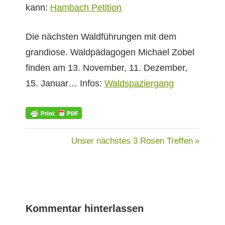
kann:
Ham­bach Petition
Die näch­sten Wald­führun­gen mit dem
grandiose. Wald­päd­a­gogen Michael Zobel
find­en am 13. Novem­ber, 11. Dezem­ber,
15. Jan­u­ar… Infos:
Waldspazier­gang
NEWSLETTER
Beitragsnavigation
Nächster
Unser nächstes 3 Rosen Treffen
Beitrag:
Kommentar hinterlassen