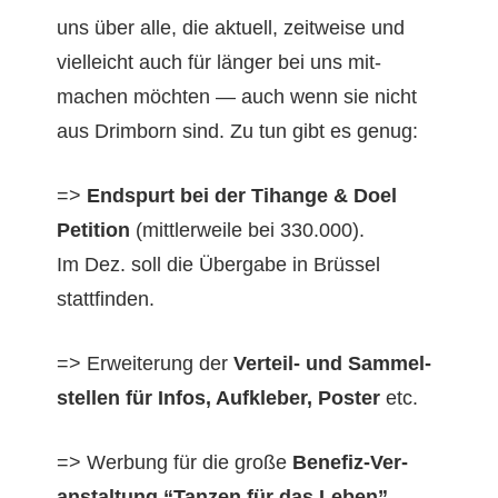
uns über alle, die aktuell, zeitweise und
vielle­icht auch für länger bei uns mit­
machen möcht­en — auch wenn sie nicht
aus Drim­born sind. Zu tun gibt es genug:
=>
End­spurt bei der Tihange & Doel
Peti­tion
(mit­tler­weile bei 330.000).
Im Dez. soll die Über­gabe in Brüs­sel
stattfinden.
=> Erweiterung der
Verteil- und Sam­mel­
stellen für Infos, Aufk­le­ber, Poster
etc.
=> Wer­bung für die große
Bene­fiz-Ver­
anstal­tung “Tanzen für das Leben”
…