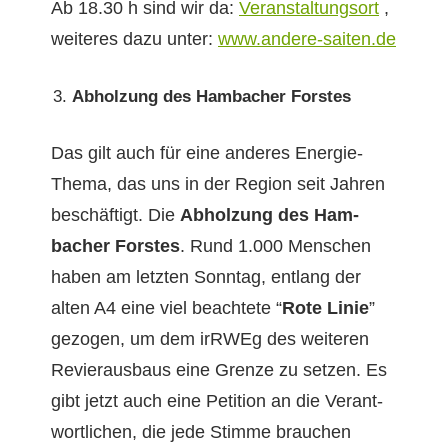
Ab 18.30 h sind wir da:
Ver­anstal­tung­sort
,
weit­eres dazu unter:
www.andere-saiten.de
Abholzung des Ham­bach­er Forstes
Das gilt auch für eine anderes Energie-
The­ma, das uns in der Region seit Jahren
beschäftigt. Die
Abholzung des Ham­
bach­er Forstes
. Rund 1.000 Men­schen
haben am let­zten Son­ntag, ent­lang der
alten A4 eine viel beachtete “
Rote Lin­ie
”
gezo­gen, um dem irRWEg des weit­eren
Revier­aus­baus eine Gren­ze zu set­zen. Es
gibt jet­zt auch eine Peti­tion an die Ver­ant­
wortlichen, die jede Stimme brauchen