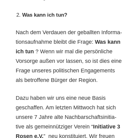
Was kann ich tun?
Nach dem Ver­dauen der geball­ten Infor­ma­
tion­sauf­nahme bleibt die Frage:
Was kann
ich tun
? Wenn wir mal die per­sön­liche
Vor­sorge außen vor lassen, so ist dies eine
Frage unseres poli­tis­chen Engage­ments
als betrof­fene Bürg­er der Region.
Dazu haben wir uns eine neue Basis
geschaf­fen. Am let­zten Mittwoch hat sich
unsere 7 Jahre alte Nach­barschaftsini­tia­
tive als gemein­nütziger Vere­in “
Ini­tia­tive 3
Rosen e.V.
” neu kon­sti­tu­iert. Wir freuen