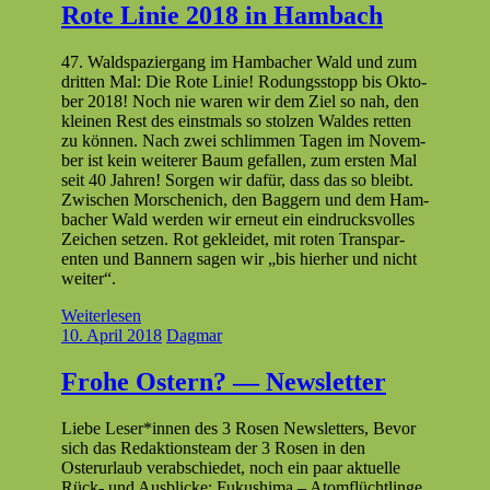
Rote Linie 2018 in Hambach
47. Waldspazier­gang im Ham­bach­er Wald und zum
drit­ten Mal: Die Rote Lin­ie! Rodungsstopp bis Okto­
ber 2018! Noch nie waren wir dem Ziel so nah, den
kleinen Rest des ein­st­mals so stolzen Waldes ret­ten
zu kön­nen. Nach zwei schlim­men Tagen im Novem­
ber ist kein weit­er­er Baum gefall­en, zum ersten Mal
seit 40 Jahren! Sor­gen wir dafür, dass das so bleibt.
Zwis­chen Morschenich, den Bag­gern und dem Ham­
bach­er Wald wer­den wir erneut ein ein­drucksvolles
Zeichen set­zen. Rot gek­lei­det, mit roten Trans­par­
enten und Ban­nern sagen wir „bis hier­her und nicht
weiter“.
Weiterlesen
10. April 2018
Dagmar
Frohe Ostern? — Newsletter
Liebe Leser*innen des 3 Rosen Newslet­ters, Bevor
sich das Redak­tion­steam der 3 Rosen in den
Osterurlaub ver­ab­schiedet, noch ein paar aktuelle
Rück- und Aus­blicke: Fukushi­ma – Atom­flüchtlinge