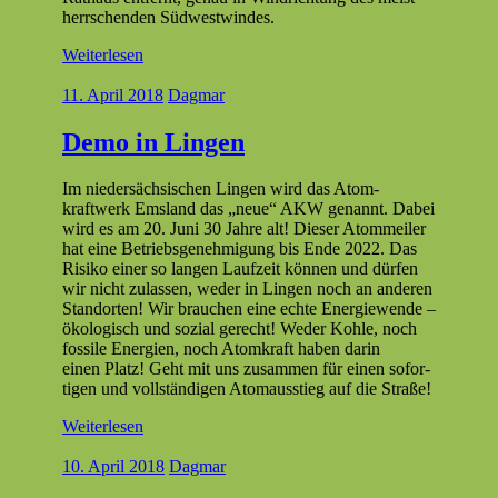
herrschen­den Südwestwindes.
Weiterlesen
11. April 2018
Dagmar
Demo in Lingen
Im nieder­säch­sis­chen Lin­gen wird das Atom­
kraftwerk Ems­land das „neue“ AKW genan­nt. Dabei
wird es am 20. Juni 30 Jahre alt! Dieser Atom­meil­er
hat eine Betrieb­s­genehmi­gung bis Ende 2022. Das
Risiko ein­er so lan­gen Laufzeit kön­nen und dür­fen
wir nicht zulassen, wed­er in Lin­gen noch an anderen
Stan­dorten! Wir brauchen eine echte Energiewende –
ökol­o­gisch und sozial gerecht! Wed­er Kohle, noch
fos­sile Energien, noch Atom­kraft haben darin
einen Platz! Geht mit uns zusam­men für einen sofor­
ti­gen und voll­ständi­gen Atom­ausstieg auf die Straße!
Weiterlesen
10. April 2018
Dagmar