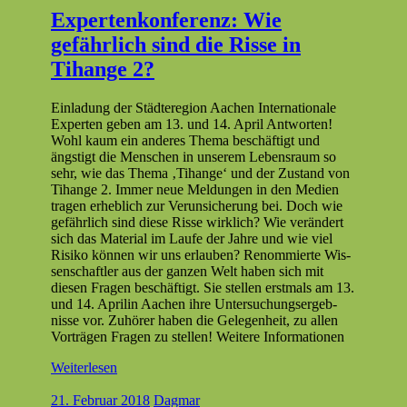
Expertenkonferenz: Wie
gefährlich sind die Risse in
Tihange 2?
Ein­ladung der Städtere­gion Aachen Inter­na­tionale
Experten geben am 13. und 14. April Antworten!
Wohl kaum ein anderes The­ma beschäftigt und
ängstigt die Men­schen in unserem Leben­sraum so
sehr, wie das The­ma ‚Tihange‘ und der Zus­tand von
Tihange 2. Immer neue Mel­dun­gen in den Medi­en
tra­gen erhe­blich zur Verun­sicherung bei. Doch wie
gefährlich sind diese Risse wirk­lich? Wie verän­dert
sich das Mate­r­i­al im Laufe der Jahre und wie viel
Risiko kön­nen wir uns erlauben? Renom­mierte Wis­
senschaftler aus der ganzen Welt haben sich mit
diesen Fra­gen beschäftigt. Sie stellen erst­mals am 13.
und 14. Aprilin Aachen ihre Unter­suchungsergeb­
nisse vor. Zuhör­er haben die Gele­gen­heit, zu allen
Vorträ­gen Fra­gen zu stellen! Weit­ere Informationen
Weiterlesen
21. Februar 2018
Dagmar