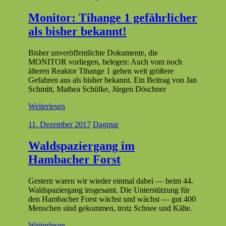
Monitor: Tihange 1 gefährlicher
als bisher bekannt!
Bish­er unveröf­fentlichte Doku­mente, die
MONITOR vor­liegen, bele­gen: Auch vom noch
älteren Reak­tor Tihange 1 gehen weit größere
Gefahren aus als bish­er bekan­nt. Ein Beitrag von Jan
Schmitt, Math­ea Schülke, Jür­gen Döschner
Weiterlesen
11. Dezember 2017
Dagmar
Waldspaziergang im
Hambacher Forst
Gestern waren wir wieder ein­mal dabei — beim 44.
Waldspazier­gang ins­ge­samt. Die Unter­stützung für
den Ham­bach­er Forst wächst und wächst — gut 400
Men­schen sind gekom­men, trotz Schnee und Kälte.
Weiterlesen