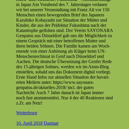
in Japan Am Vor­abend des 7. Jahrestages ver­lasen
wir bei unser­er Ver­anstal­tung mit Franz Alt vor 150
Men­schen einen bewe­gen­den Brief des Japan­ers
Kazuhiko Kobayashi zur Sit­u­a­tion der Müt­ter und
Kinder, die aus der Präfek­tur Fukushi­ma nach der
Katas­tro­phe geflo­hen sind. Der Vere­in SAYONARA
Gen­pat­su aus Düs­sel­dorf gab uns die Möglichkeit zu
einem Gespräch mit ein­er betrof­fe­nen Mut­ter und
ihren bei­den Söh­nen. Die Fam­i­lie kamen am Woch­
enende von ein­er Anhörung als Kläger beim UN-
Men­schen­recht­srat in Genf nach Düs­sel­dorf und
Aachen. Die deutsche Über­set­zung der Gen­fer Rede
des 15-jähri­­gen Sohnes, wer­den wir im Atom-Blog
ein­stellen, sobald uns das Doku­ment dig­i­tal vor­liegt.
Erste Hand Infos zur aktuellen Sit­u­a­tion der havari­
erten Meil­ern unter: https://www.sayonara-
genpatsu.de/aktuelles-2018/ incl. der guten
Nachricht: Auch 7 Jahre danach ist Japan immer
noch fast atom­strom­frei. Nur 4 der 40 Reak­toren sind
z.Zt. am Netz!
Weiterlesen
10. April 2018
Dagmar