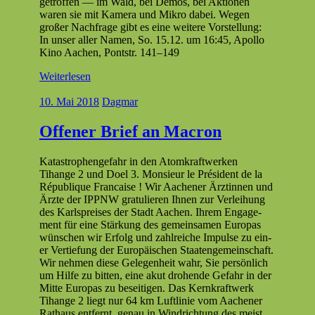
getrof­fen — im Wald, bei Demos, bei Aktio­nen
waren sie mit Kam­era und Mikro dabei. Wegen
großer Nach­frage gibt es eine weit­ere Vorstellung:
In unser aller Namen, So. 15.12. um 16:45, Apol­lo
Kino Aachen, Pontstr. 141–149
Weiterlesen
10. Mai 2018
Dagmar
Offener Brief an Macron
Katas­tro­phenge­fahr in den Atom­kraftwerken
Tihange 2 und Doel 3. Mon­sieur le Prési­dent de la
République Fran­caise ! Wir Aach­en­er Ärztin­nen und
Ärzte der IPPNW grat­ulieren Ihnen zur Ver­lei­hung
des Karl­spreis­es der Stadt Aachen. Ihrem Engage­
ment für eine Stärkung des gemein­samen Europas
wün­schen wir Erfolg und zahlre­iche Impulse zu ein­
er Ver­tiefung der Europäis­chen Staatenge­mein­schaft.
Wir nehmen diese Gele­gen­heit wahr, Sie per­sön­lich
um Hil­fe zu bit­ten, eine akut dro­hende Gefahr in der
Mitte Europas zu beseit­i­gen. Das Kernkraftwerk
Tihange 2 liegt nur 64 km Luftlin­ie vom Aach­en­er
Rathaus ent­fer­nt, genau in Win­drich­tung des meist