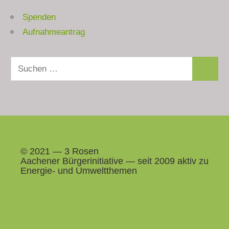
Spenden
Aufnahmeantrag
Suchen
Suchen
nach:
© 2021 — 3 Rosen
Aach­en­er Bürg­erini­tia­tive — seit 2009 aktiv zu
Energie- und Umweltthemen