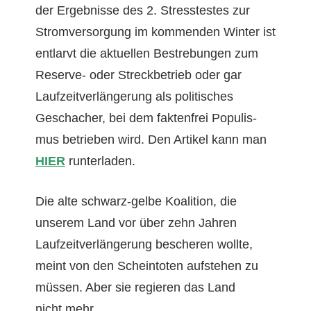
der Ergeb­nisse des 2. Stresstestes zur
Stromver­sorgung im kom­menden Win­ter ist
ent­larvt die aktuellen Bestre­bun­gen zum
Reserve- oder Streck­be­trieb oder gar
Laufzeitver­längerung als poli­tis­ches
Geschacher, bei dem fak­ten­frei Pop­ulis­
mus betrieben wird. Den Artikel kann man
HIER
runterladen.
Die alte schwarz-gelbe Koali­tion, die
unserem Land vor über zehn Jahren
Laufzeitver­längerung bescheren wollte,
meint von den Schein­toten auf­ste­hen zu
müssen. Aber sie regieren das Land
nicht mehr.