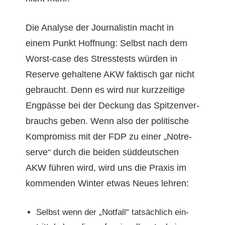
Die Analyse der Jour­nal­istin macht in
einem Punkt Hoff­nung: Selb­st nach dem
Worst-case des Stresstests wür­den in
Reserve gehal­tene AKW fak­tisch gar nicht
gebraucht. Denn es wird nur kurzzeit­ige
Eng­pässe bei der Deck­ung das Spitzen­ver­
brauchs geben. Wenn also der poli­tis­che
Kom­pro­miss mit der FDP zu ein­er „Notre­
serve“ durch die bei­den süd­deutschen
AKW führen wird, wird uns die Prax­is im
kom­menden Win­ter etwas Neues lehren:
Selb­st wenn der „Not­fall“ tat­säch­lich ein­