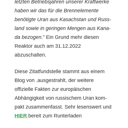
let­zten Betrieb­s­jahren unser­er Kraftwerke
haben wir das für die Bren­nele­mente
benötigte Uran aus Kasach­stan und Rus­s­
land sowie in gerin­gen Men­gen aus Kana­
da bezo­gen.
” Ein Grund mehr diesen
Reak­tor auch am 31.12.2022
abzuschalten.
Diese Zitat­fund­stelle stammt aus einem
Blog von .aus­ges­trahlt, der weit­ere
offizielle Fak­ten zur europäis­chen
Abhängigkeit von rus­sis­chem Uran kom­
pakt zusam­men­fasst. Sehr lesenswert und
HIER
bere­it zum Runterladen