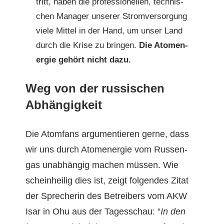
tritt, haben die pro­fes­sionellen, tech­nis­
chen Man­ag­er unser­er Stromver­sorgung
viele Mit­tel in der Hand, um unser Land
durch die Krise zu brin­gen.
Die Atom­en­
ergie gehört nicht dazu.
Weg von der russischen
Abhängigkeit
Die Atom­fans argu­men­tieren gerne, dass
wir uns durch Atom­en­ergie vom Rus­sen­
gas unab­hängig machen müssen. Wie
schein­heilig dies ist, zeigt fol­gen­des Zitat
der Sprecherin des Betreibers vom AKW
Isar in Ohu aus der Tagess­chau: “
In den