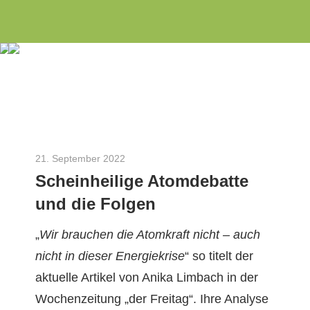
Wir
Zum
INITIATIVE
engagieren
Inhalt
uns
springen
3
seit
dem
Rosen
Jahr
2010
als
21. September 2022
Robert Borsch-Laaks
Scheinheilige Atomdebatte
Aachener
Bürgerinitiative
und die Folgen
zu
„
Wir brauchen die Atom­kraft nicht – auch
Energie-
nicht in dieser Energiekrise
“ so titelt der
und
aktuelle Artikel von Ani­ka Lim­bach in der
Umweltthemen
Wochen­zeitung „der Fre­itag“. Ihre Analyse