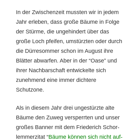
In der Zwis­chen­zeit mussten wir in jedem
Jahr erleben, dass große Bäume in Folge
der Stürme, die unge­hin­dert über das
große Loch pfeifen, umstürzten oder durch
die Dür­re­som­mer schon im August ihre
Blät­ter abwar­fen. Aber in der “Oase” und
ihrer Nach­barschaft entwick­elte sich
zunehmend eine immer dichtere
Schutzone.
Als in diesem Jahr drei ungestürzte alte
Bäume den Zuweg versper­rten und unser
großes Ban­ner mit dem Friederich Schor­
lem­merz­i­tat “
Bäume kön­nen sich nicht auf­