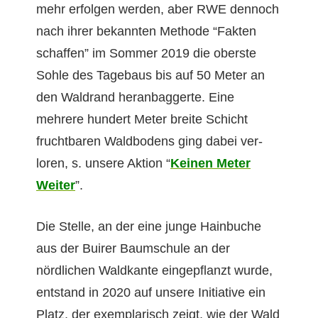
mehr erfol­gen wer­den, aber RWE den­noch
nach ihrer bekan­nten Meth­ode “Fak­ten
schaf­fen” im Som­mer 2019 die ober­ste
Sohle des Tage­baus bis auf 50 Meter an
den Wal­drand her­an­bag­gerte. Eine
mehrere hun­dert Meter bre­ite Schicht
frucht­baren Wald­bo­dens ging dabei ver­
loren, s. unsere Aktion “
Keinen Meter
Weit­er
”.
Die Stelle, an der eine junge Hain­buche
aus der Buir­er Baum­schule an der
nördlichen Wald­kante eingepflanzt wurde,
ent­stand in 2020 auf unsere Ini­tia­tive ein
Platz, der exem­plar­isch zeigt, wie der Wald