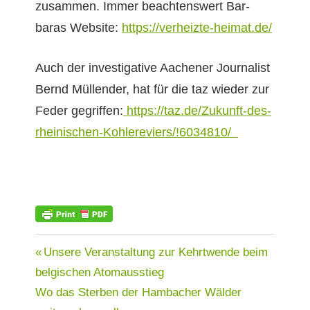
zusam­men. Immer beacht­enswert Bar­
baras Web­site:
https://verheizte-heimat.de/
Auch der inves­tiga­tive Aach­en­er Jour­nal­ist
Bernd Mül­len­der, hat für die taz wieder zur
Fed­er gegrif­f­en:
https://taz.de/Zukunft-des-
rheinischen-Kohlereviers/!6034810/
AKTUELL
Beitragsnavigation
Vorheriger
Unsere Veranstaltung zur Kehrtwende beim
Beitrag:
belgischen Atomausstieg
KOHLE
Nächster
Wo das Sterben der Hambacher Wälder