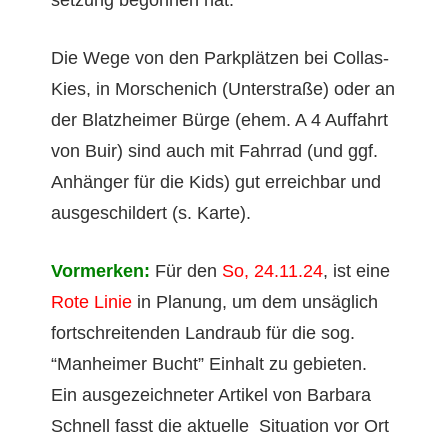
set­zung begonnen hat.
Die Wege von den Park­plätzen bei Col­las-
Kies, in Morschenich (Unter­straße) oder an
der Blatzheimer Bürge (ehem. A 4 Auf­fahrt
von Buir) sind auch mit Fahrrad (und ggf.
Anhänger für die Kids) gut erre­ich­bar und
aus­geschildert (s. Karte).
Vormerken:
Für den
So, 24.11.24
, ist eine
Rote Lin­ie
in Pla­nung, um dem unsäglich
fortschre­i­t­en­den Lan­draub für die sog.
“Man­heimer Bucht” Ein­halt zu gebi­eten.
Ein aus­geze­ich­neter Artikel von Bar­bara
Schnell fasst die aktuelle Sit­u­a­tion vor Ort