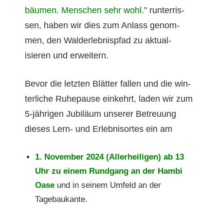
bäu­men. Men­schen sehr wohl.
” run­ter­ris­
sen, haben wir dies zum Anlass genom­
men, den Walder­leb­nisp­fad zu aktu­al­
isieren und erweitern.
Bevor die let­zten Blät­ter fall­en und die win­
ter­liche Ruhep­ause einkehrt, laden wir zum
5‑jährigen Jubiläum unser­er Betreu­ung
dieses Lern- und Erleb­nisortes ein am
1. Novem­ber 2024 (Aller­heili­gen) ab 13
Uhr zu einem Rundgang an der Ham­bi
Oase
und in seinem Umfeld an der
Tagebaukante.