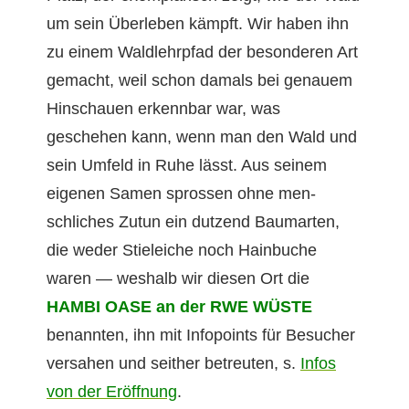
um sein Über­leben kämpft. Wir haben ihn
zu einem Waldlehrp­fad der beson­deren Art
gemacht, weil schon damals bei genauem
Hin­schauen erkennbar war, was
geschehen kann, wenn man den Wald und
sein Umfeld in Ruhe lässt. Aus seinem
eige­nen Samen sprossen ohne men­
schlich­es Zutun ein dutzend Bau­marten,
die wed­er Stiele­iche noch Hain­buche
waren — weshalb wir diesen Ort die
HAMBI OASE an der RWE WÜSTE
benan­nten, ihn mit Info­points für Besuch­er
ver­sa­hen und sei­ther betreuten, s.
Infos
von der Eröff­nung
.