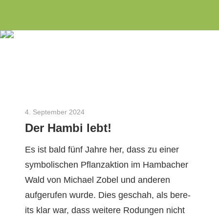
Wir
Zum
INITIATIVE
engagieren
Inhalt
uns
springen
3
seit
dem
Rosen
Jahr
2010
als
4. September 2024
Robert Borsch-Laaks
Der Hambi lebt!
Aachener
Bürgerinitiative
Es ist bald fünf Jahre her, dass zu ein­er
zu
sym­bol­is­chen Pflan­za­k­tion im Ham­bach­er
Energie-
Wald von Michael Zobel und anderen
und
aufgerufen wurde. Dies geschah, als bere­
Umweltthemen
its klar war, dass weit­ere Rodun­gen nicht