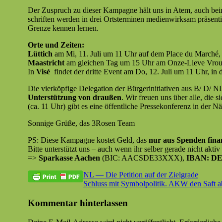
Der Zus­pruch zu dieser Kam­pagne hält uns in Atem, auch beim ge
schriften wer­den in drei Ort­ster­mi­nen medi­en­wirk­sam präsen­
Gren­ze ken­nen lernen.
Orte und Zeiten:
Lüt­tich
am Mi, 11. Juli um 11 Uhr auf dem Place du Marché,
Maas­tricht
am gle­ichen Tag um 15 Uhr am Onze-Lieve Vrou
In
Visé
find­et der dritte Event am Do, 12. Juli um 11 Uhr, in der
Die vierköp­fige Del­e­ga­tion der Bürg­erini­tia­tiv­en aus B/ D
Unter­stützung von draußen
. Wir freuen uns über alle, die 
(ca. 11 Uhr) gibt es eine öffentliche Pressekon­ferenz in der Nä
Son­nige Grüße, das 3Rosen Team
PS: Diese Kam­pagne kostet Geld, das
nur aus Spenden fina
Bitte unter­stützt uns – auch wenn ihr sel­ber ger­ade nicht akti
=>
Sparkasse Aachen
(BIC: AACSDE33XXX),
IBAN: DE8
Beitragsnavigation
Vorheriger
Newsletter
NL — Die Petition auf der Zielgrade
Beitrag:
Nächster
Schluss mit Symbolpolitik. AKW den Saft a
Beitrag:
Kommentar hinterlassen