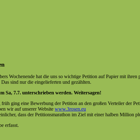
en
ers Woch­enende hat die uns so wichtige Peti­tion auf Papi­er mit ihren p
. Das sind nur die ein­geliefer­ten und gezählten.
m Sa, 7.7. unter­schrieben wer­den.
Weit­er­sagen!
 früh ging eine Bewer­bung der Peti­tion an den großen Verteil­er der Peti
aben wir auf unser­er Web­site
www.3rosen.eu
lich­er, dass der Peti­tion­s­marathon im Ziel mit ein­er hal­ben Mil­lion 
e erfasst.