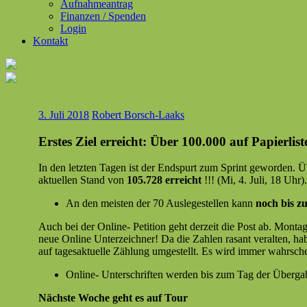
Aufnahmeantrag
Finanzen / Spenden
Login
Kontakt
3. Juli 2018
Robert Borsch-Laaks
Erstes Ziel erreicht: Über 100.000 auf Papierlist
In den let­zten Tagen ist der End­spurt zum Sprint gewor­den. Üb
aktuellen Stand von
105.728 erre­icht
!!! (Mi, 4. Juli, 18 Uhr)
An den meis­ten der 70 Auslegestellen kann
noch bis zu
Auch bei der Online- Peti­tion geht derzeit die Post ab. Mon­tag
neue Online Unterze­ich­n­er! Da die Zahlen ras­ant ver­al­ten, h
auf tage­sak­tuelle Zäh­lung umgestellt. Es wird immer wahrschein­
Online- Unter­schriften wer­den bis zum Tag der Über­gab
Näch­ste Woche geht es auf Tour