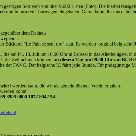
stri­gen Sortieren von über 9.000 Lis­ten (Foto). Die hier­bei raus­ge­filt
tiert und in unseren Tour­wa­gen ein­ge­laden. Gerne kön­nt ihr uns dabei be
 gegenüber dem Rathaus.
weplein.
 Bäck­erei “Le Pain se sent rire” statt. Es wer­den orig­i­nal bel­gis­che 
/ NL, die am Fr., 13. Juli um 10.00 Uhr in Brüs­sel in das Aller­heilig­ste,
sich die Zeit nehmen kön­nen,
an diesem Tag um 09.00 Uhr am Bf. Brüs
he der FANC. Der bel­gis­che IC fährt jede Stunde. Für preis­gün­stige Mi
nziert
wer­den kann, die wir als gemein­nütziger Vere­in erhalten.
v wer­den könnt:
9 3905 0000 1072 8942 54
bdrehen!