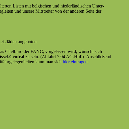
erten Lis­ten mit bel­gis­chen und nieder­ländis­chen Unter­
gleit­en und unsere Mit­stre­it­er von der anderen Seite der
Reis­flä­den angeboten.
 in das Chef­büro der FANC, vorge­lassen wird, wün­scht sich
­sel-Cen­tral
zu sein. (Abfahrt 7.04 AC-Hbf.) Anschließend
t­fahrgele­gen­heit­en kann man sich
hier ein­tra­gen.