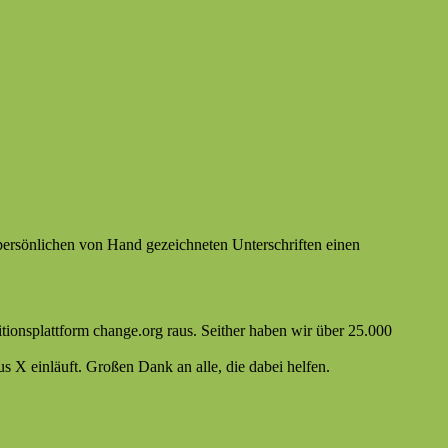
er­sön­lichen von Hand geze­ich­neten Unter­schriften einen
­tion­splat­tform change.org raus. Sei­ther haben wir über 25.000
plus X ein­läuft. Großen Dank an alle, die dabei helfen.