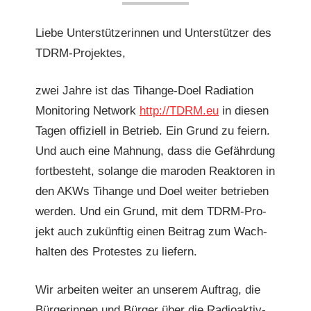
Liebe Unter­stützerin­nen und Unter­stützer des
TDRM-Projektes,
zwei Jahre ist das Tihange-Doel Radi­a­tion
Mon­i­tor­ing Net­work
http://TDRM.eu
in diesen
Tagen offiziell in Betrieb. Ein Grund zu feiern.
Und auch eine Mah­nung, dass die Gefährdung
fortbeste­ht, solange die mar­o­den Reak­toren in
den AKWs Tihange und Doel weit­er betrieben
wer­den. Und ein Grund, mit dem TDRM-Pro­
jekt auch zukün­ftig einen Beitrag zum Wach­
hal­ten des Protestes zu liefern.
Wir arbeit­en weit­er an unserem Auf­trag, die
Bürg­erin­nen und Bürg­er über die Radioak­tiv­