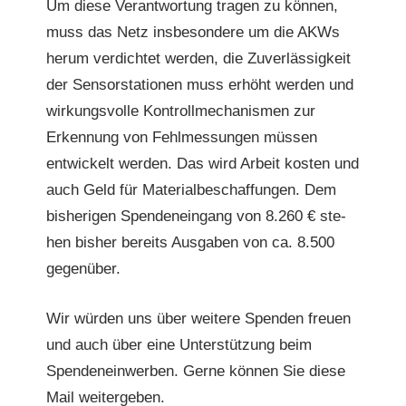
Um diese Ver­ant­wor­tung tra­gen zu kön­nen,
muss das Netz ins­beson­dere um die AKWs
herum verdichtet wer­den, die Zuver­läs­sigkeit
der Sen­sorsta­tio­nen muss erhöht wer­den und
wirkungsvolle Kon­trollmech­a­nis­men zur
Erken­nung von Fehlmes­sun­gen müssen
entwick­elt wer­den. Das wird Arbeit kosten und
auch Geld für Mate­ri­albeschaf­fun­gen. Dem
bish­eri­gen Spendenein­gang von 8.260 € ste­
hen bish­er bere­its Aus­gaben von ca. 8.500
gegenüber.
Wir wür­den uns über weit­ere Spenden freuen
und auch über eine Unter­stützung beim
Spendenein­wer­ben. Gerne kön­nen Sie diese
Mail weitergeben.