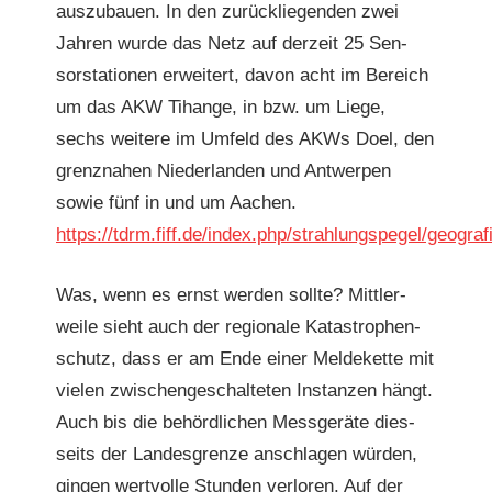
auszubauen. In den zurück­liegen­den zwei
Jahren wurde das Netz auf derzeit 25 Sen­
sorsta­tio­nen erweit­ert, davon acht im Bere­ich
um das AKW Tihange, in bzw. um Liege,
sechs weit­ere im Umfeld des AKWs Doel, den
gren­z­na­hen Nieder­lan­den und Antwer­pen
sowie fünf in und um Aachen.
https://tdrm.fiff.de/index.php/strahlungspegel/geograf
Was, wenn es ernst wer­den sollte? Mit­tler­
weile sieht auch der regionale Katas­tro­phen­
schutz, dass er am Ende ein­er Meldekette mit
vie­len zwis­chengeschal­teten Instanzen hängt.
Auch bis die behördlichen Mess­geräte dies­
seits der Lan­des­gren­ze anschla­gen wür­den,
gin­gen wertvolle Stun­den ver­loren. Auf der