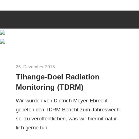
Zum
Wir
INITIATIVE
Inhalt
engagieren
springen
uns
3
seit
dem
Rosen
Jahr
2010
26. Dezember 2018
Herbert Gilles
als
Tihange-Doel Radiation
Aachener
Monitoring (TDRM)
Bürgerinitiative
zu
Wir wur­den von Diet­rich Mey­er-Ebrecht
Energie-
gebeten den TDRM Bericht zum Jahreswech­
und
sel zu veröf­fentlichen, was wir hier­mit natür­
Umweltthemen
lich gerne tun.