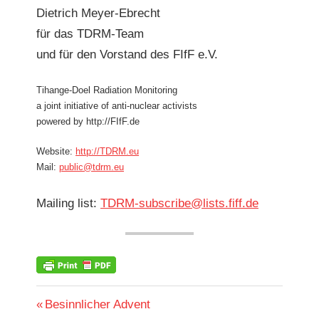
Diet­rich Meyer-Ebrecht
für das TDRM-Team
und für den Vor­stand des FIfF e.V.
Tihange-Doel Radi­a­tion Monitoring
a joint ini­tia­tive of anti-nuclear activists
pow­ered by http://FIfF.de
Web­site:
http://TDRM.eu
Mail:
public@tdrm.eu
Mail­ing list:
TDRM-subscribe@lists.fiff.de
ATOMKRAFT
Beitragsnavigation
Vorheriger
Besinnlicher Advent