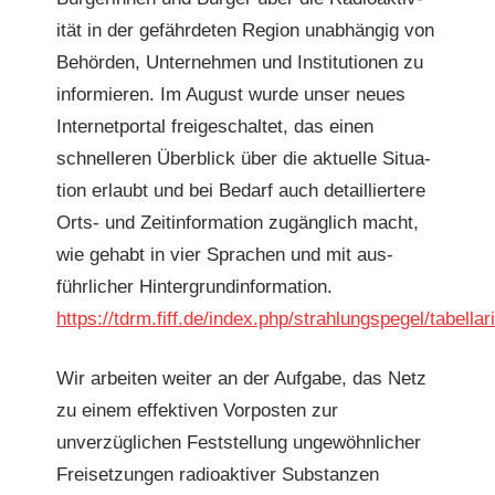
ität in der gefährde­ten Region unab­hängig von
Behör­den, Unternehmen und Insti­tu­tio­nen zu
informieren. Im August wurde unser neues
Inter­net­por­tal freigeschal­tet, das einen
schnelleren Überblick über die aktuelle Sit­u­a­
tion erlaubt und bei Bedarf auch detail­liert­ere
Orts- und Zeit­in­for­ma­tion zugänglich macht,
wie gehabt in vier Sprachen und mit aus­
führlich­er Hin­ter­grund­in­for­ma­tion.
https://tdrm.fiff.de/index.php/strahlungspegel/tabellar
Wir arbeit­en weit­er an der Auf­gabe, das Netz
zu einem effek­tiv­en Vor­posten zur
unverzüglichen Fest­stel­lung ungewöhn­lich­er
Freiset­zun­gen radioak­tiv­er Sub­stanzen