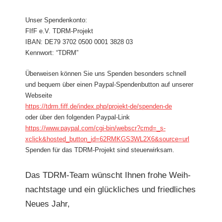
Unser Spendenkon­to:
FIfF e.V. TDRM-Projekt
IBAN: DE79 3702 0500 0001 3828 03
Ken­nwort: “TDRM”
Über­weisen kön­nen Sie uns Spenden beson­ders schnell
und bequem über einen Pay­pal-Spenden­but­ton auf unser­er
Web­seite
https://tdrm.fiff.de/index.php/projekt-de/spenden-de
oder über den fol­gen­den Pay­pal-Link
https://www.paypal.com/cgi-bin/webscr?cmd=_s-
xclick&hosted_button_id=62RMKGS3WL2X6&source=url
Spenden für das TDRM-Pro­jekt sind steuerwirksam.
Das TDRM-Team wün­scht Ihnen fro­he Wei­h­
nacht­stage und ein glück­lich­es und friedlich­es
Neues Jahr,