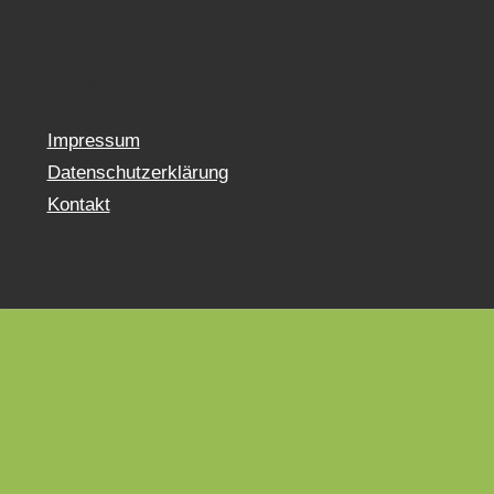
© 2021 — 3 Rosen
Aach­en­er Bürg­erini­tia­tive — seit 2009 aktiv zu Energie-
und Umweltthemen
Impressum
Datenschutzerklärung
Kontakt