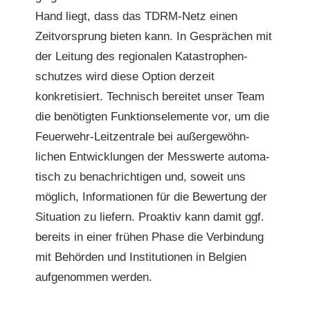
Hand liegt, dass das TDRM-Netz einen
Zeitvor­sprung bieten kann. In Gesprächen mit
der Leitung des regionalen Katas­tro­phen­
schutzes wird diese Option derzeit
konkretisiert. Tech­nisch bere­it­et unser Team
die benötigten Funk­tion­se­le­mente vor, um die
Feuer­wehr-Leitzen­trale bei außergewöhn­
lichen Entwick­lun­gen der Mess­werte automa­
tisch zu benachrichti­gen und, soweit uns
möglich, Infor­ma­tio­nen für die Bew­er­tung der
Sit­u­a­tion zu liefern. Proak­tiv kann damit ggf.
bere­its in ein­er frühen Phase die Verbindung
mit Behör­den und Insti­tu­tio­nen in Bel­gien
aufgenom­men werden.