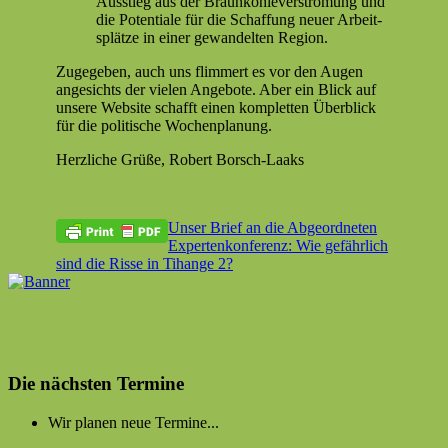
Ausstieg aus der Braunkohlever­stro­mung und
die Poten­tiale für die Schaf­fung neuer Arbeit­
splätze in ein­er gewan­del­ten Region.
Zugegeben, auch uns flim­mert es vor den Augen
angesichts der vie­len Ange­bote. Aber ein Blick auf
unsere Web­site schafft einen kom­plet­ten Überblick
für die poli­tis­che Wochenplanung.
Her­zliche Grüße, Robert Borsch-Laaks
Beitragsnavigation
Vorheriger
Newsletter
Unser Brief an die Abgeordneten
Beitrag:
Nächster
Expertenkonferenz: Wie gefährlich
Beitrag:
sind die Risse in Tihange 2?
Die nächsten Termine
Wir planen neue Termine...