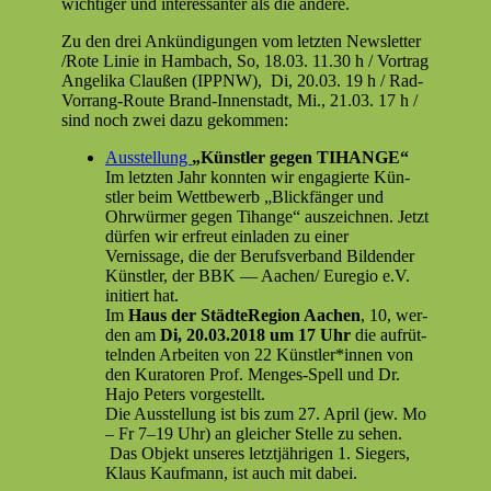
wichtiger und inter­es­san­ter als die andere.
Zu den drei Ankündi­gun­gen vom let­zten Newslet­ter
/Rote Lin­ie in Ham­bach, So, 18.03. 11.30 h / Vor­trag
Ange­li­ka Claußen (IPPNW), Di, 20.03. 19 h / Rad-
Vor­rang-Route Brand-Innen­stadt, Mi., 21.03. 17 h /
sind noch zwei dazu gekommen:
Ausstel­lung
„Kün­stler gegen TIHANGE“
Im let­zten Jahr kon­nten wir engagierte Kün­
stler beim Wet­tbe­werb „Blick­fänger und
Ohrwürmer gegen Tihange“ ausze­ich­nen. Jet­zt
dür­fen wir erfreut ein­laden zu ein­er
Vernissage, die der Berufsver­band Bilden­der
Kün­stler, der BBK — Aachen/ Eure­gio e.V.
ini­tiert hat.
Im
Haus der StädteRe­gion Aachen
, 10, wer­
den am
Di, 20.03.2018 um 17 Uhr
die aufrüt­
tel­nden Arbeit­en von 22 Künstler*innen von
den Kura­toren Prof. Menges-Spell und Dr.
Hajo Peters vorgestellt.
Die Ausstel­lung ist bis zum 27. April (jew. Mo
– Fr 7–19 Uhr) an gle­ich­er Stelle zu sehen.
Das Objekt unseres let­ztjähri­gen 1. Siegers,
Klaus Kauf­mann, ist auch mit dabei.