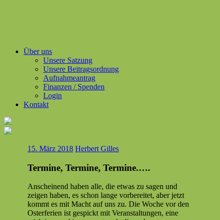
Über uns
Unsere Satzung
Unsere Beitragsordnung
Aufnahmeantrag
Finanzen / Spenden
Login
Kontakt
15. März 2018
Herbert Gilles
Termine, Termine, Termine.….
Anscheinend haben alle, die etwas zu sagen und
zeigen haben, es schon lange vor­bere­it­et, aber jet­zt
kommt es mit Macht auf uns zu. Die Woche vor den
Oster­fe­rien ist gespickt mit Ver­anstal­tun­gen, eine