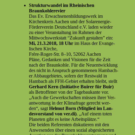
Struk­tur­wan­del im Rheinis­chen
Braunkohlerevier
Das Ev. Erwach­se­nen­bil­dungswerk im
Kirchenkreis Aachen und der Solaren­ergie-
Fördervere­in Deutsch­land e.V. laden wieder
zu ein­er Ver­anstal­tung im Rah­men der
Mittwochswerk­statt “Zukun­ft gestal­ten” ein:
Mi, 21.3.2018, 18 Uhr
im Haus der Evan­ge­
lis­chen Kirche,
Frère-Roger-Str. 8–10, 52062 Aachen
Pläne, Gedanken und Visio­nen für die Zeit
nach der Braunkohle. Für die Neuen­twick­lung
des nicht in Anspruch genomme­nen Ham­bach­
er Abbauge­bi­etes, sofern der Rest­wald in
Ham­bach als FFH-Gebi­et erhal­ten bleibt, stellt
Ger­hard Kern (Ini­tia­tive Buir­er für Buir)
als Betrof­fen­er von der Tage­baukante vor.
„Auch die Gew­erkschaften müssen ihrer Ver­
ant­wor­tung in der Kli­mafrage gerecht wer­
den“, sagt
Hel­mut Born (Mit­glied im Lan­
desvor­stand von ver.di)
. „Auf einem toten
Plan­eten gibt es keine Arbeitsplätze.“
Die bei­den Ref­er­enten disku­tieren mit den
Anwe­senden über einen sozial abgesicherten