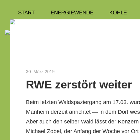
Zum
START
ENERGIEWENDE
KOHLE
Wir
Inhalt
INITIATIVE
springen
engagieren
uns
3
seit
dem
Jahr
Rosen
2010
30. März 2019
Robert Borsch-Laaks
als
RWE zerstört weiter
Aachener
Bürgerinitiative
Beim let­zten Waldspazier­gang am 17.03. wur
zu
Man­heim derzeit anrichtet — in dem Dorf wes
Energie-
Aber auch den sel­ber Wald lässt der Konz­ern
und
Michael Zobel, der Anfang der Woche vor Ort
Umweltthemen