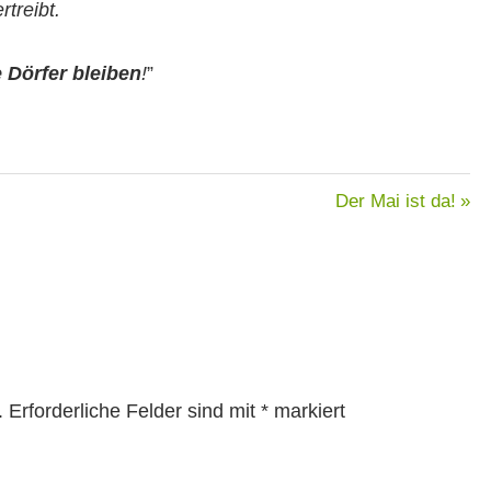
treibt.
 Dör­fer bleiben
!
”
Nächster
Der Mai ist da!
Beitrag:
.
Erforderliche Felder sind mit
*
markiert