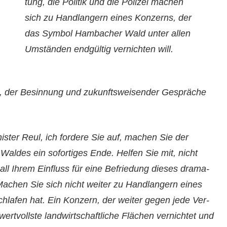
tung, die Poli­tik und die Polizei machen
sich zu Hand­langern eines Konz­erns, der
das Sym­bol Ham­bach­er Wald unter allen
Umstän­den endgültig ver­nicht­en will.
, der Besin­nung und zukun­ftsweisender Gespräche
n­is­ter Reul, ich fordere Sie auf, machen Sie der
er Waldes ein sofor­tiges Ende. Helfen Sie mit, nicht
 all Ihrem Ein­fluss für eine Befriedung dieses drama­
. Machen Sie sich nicht weit­er zu Hand­langern eines
schlafen hat. Ein Konz­ern, der weit­er gegen jede Ver­
 wertvoll­ste land­wirtschaftliche Flächen ver­nichtet und