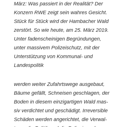
März: Was passiert in der Real­ität? Der
Konz­ern RWE zeigt sein wahres Gesicht.
Stück für Stück wird der Ham­bach­er Wald
zer­stört. So wie heute, am 25. März 2019.
Unter faden­scheini­gen Begrün­dun­gen,
unter mas­sivem Polizeis­chutz, mit der
Unter­stützung von Kom­mu­nal- und
Landespolitik
wer­den weit­er Zufahrtswege aus­ge­baut,
Bäume gefällt, Schneisen geschla­gen, der
Boden in diesem einzi­gar­ti­gen Wald mas­
siv verdichtet und geschädigt.
Irre­versible
Schä­den wer­den angerichtet, die Ver­wal­