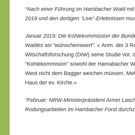
“
Nach ein­er Führung im Ham­bach­er Wald mit 
2019 und den dor­ti­gen “Live”-Erlebnissen mus
Jan­u­ar 2019: Die Kohlekom­mis­sion der Bun­d
Waldes sei “wün­schenswert”. «
Anm. der 3 Ros
Witschafts­forschung (DIW) seine Studie vor, d
“Kohlekom­mi­sion” sowohl der Ham­abach­er Wa
West nicht dem Bag­ger weichen müssen. Mehr 
Haus der ev. Kirche.»
“Feb­ru­ar: NRW-Min­is­ter­präsi­dent Armin L
Rodungsar­beit­en im Ham­bach­er Forst durch