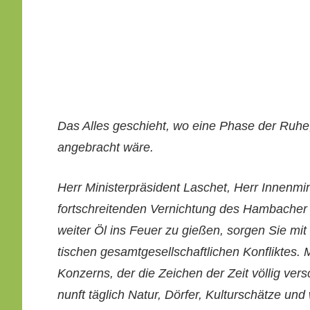
Das Alles geschieht, wo eine Phase der Ruhe
ange­bracht wäre.
Herr Min­is­ter­präsi­dent Laschet, Herr Innen­mi
fortschre­i­t­en­den Ver­nich­tung des Ham­bach­
weit­er Öl ins Feuer zu gießen, sor­gen Sie mit
tis­chen gesamt­ge­sellschaftlichen Kon­flik­tes
Konz­erns, der die Zeichen der Zeit völ­lig ver­
nun­ft täglich Natur, Dör­fer, Kul­turschätze und