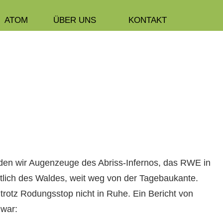
ATOM
ÜBER UNS
KONTAKT
­den wir Augen­zeuge des Abriss-Infer­nos, das RWE in
t­lich des Waldes, weit weg von der Tage­baukante.
 trotz Rodungsstop nicht in Ruhe. Ein Bericht von
 war: