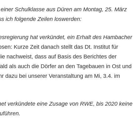
ein­er Schulk­lasse aus Düren am Mon­tag, 25. März
s ich fol­gende Zeilen loswerden:
esregierung hat verkün­det, ein Erhalt des Ham­bach­er
en: Kurze Zeit danach stellt das Dt. Insti­tut für
ie nach­weist, dass auf Basis des Bericht­es der
ld als auch die Dör­fer an den Tage­bauen in Ost und
dazu bei unser­er Ver­anstal­tung am Mi, 3.4. im
aschet verkün­dete eine Zusage von RWE, bis 2020 keine
zuführen.