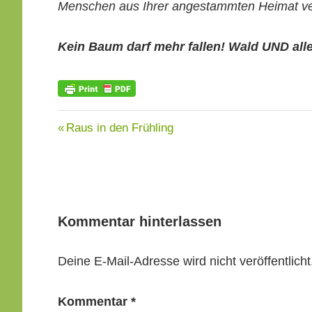
Men­schen aus Ihrer anges­tammten Heimat ver
Kein Baum darf mehr fall­en! Wald UND alle
KOHLE
Beitragsnavigation
Vorheriger
Raus in den Frühling
Beitrag:
Kommentar hinterlassen
Deine E-Mail-Adresse wird nicht veröffentlicht
Kommentar
*