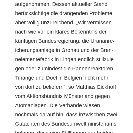
aufgenom­men. Dessen aktueller Stand
berück­sichtige die drän­gen­den Prob­leme
aber völ­lig unzure­ichend. „Wir ver­mis­sen
nach wie vor ein klares Beken­nt­nis der
kün­fti­gen Bun­desregierung, die Uranan­re­
icherungsan­lage in Gronau und der Bren­
nele­mente­fab­rik in Lin­gen endlich stil­lzule­
gen oder zumin­d­est die Pan­nen­reak­toren
Tihange und Doel in Bel­gien nicht mehr
von dort zu beliefern”, so Matthias Eick­hoff
vom Aktions­bünd­nis Mün­ster­land gegen
Atom­an­la­gen. Die Ver­bände wiesen
nochmals darauf hin, dass inzwis­chen zwei
Gutacht­en des Bun­desumwelt­min­is­teri­ums