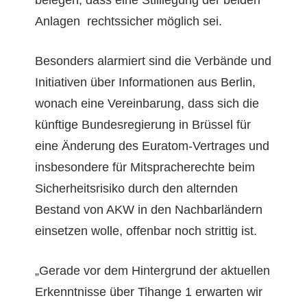
bele­gen, dass eine Stil­l­le­gung der bei­den
Anla­gen rechtssich­er möglich sei.
Beson­ders alarmiert sind die Ver­bände und
Ini­tia­tiv­en über Infor­ma­tio­nen aus Berlin,
wonach eine Vere­in­barung, dass sich die
kün­ftige Bun­desregierung in Brüs­sel für
eine Änderung des Euratom-Ver­trages und
ins­beson­dere für Mit­spracherechte beim
Sicher­heit­srisiko durch den altern­den
Bestand von AKW in den Nach­bar­län­dern
ein­set­zen wolle, offen­bar noch strit­tig ist.
„Ger­ade vor dem Hin­ter­grund der aktuellen
Erken­nt­nisse über Tihange 1 erwarten wir