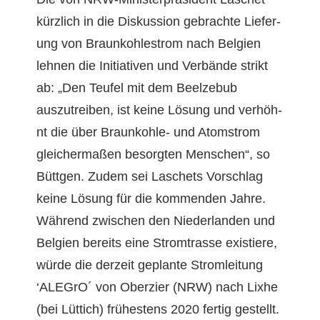
kür­zlich in die Diskus­sion gebrachte Liefer­
ung von Braunkohle­strom nach Bel­gien
lehnen die Ini­tia­tiv­en und Ver­bände strikt
ab: „Den Teufel mit dem Beelze­bub
auszutreiben, ist keine Lösung und ver­höh­
nt die über Braunkohle- und Atom­strom
gle­icher­maßen besorgten Men­schen“, so
Büttgen. Zudem sei Laschets Vorschlag
keine Lösung für die kom­menden Jahre.
Während zwis­chen den Nieder­lan­den und
Bel­gien bere­its eine Strom­trasse existiere,
würde die derzeit geplante Strom­leitung
‘ALE­GrO´ von Oberzi­er (NRW) nach Lix­he
(bei Lüt­tich) früh­estens 2020 fer­tig gestellt.