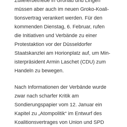
Zuliefer­be­triebe in Gronau und Lin­gen
müssen aber auch im neuen Groko-Koali­
tionsver­trag ver­ankert wer­den. Für den
kom­menden Dien­stag, 6. Feb­ru­ar, rufen
die Ini­tia­tiv­en und Ver­bände zu ein­er
Protes­tak­tion vor der Düs­sel­dor­fer
Staatskan­zlei am Hori­on­platz auf, um Min­
is­ter­präsi­dent Armin Laschet (CDU) zum
Han­deln zu bewegen.
Nach Infor­ma­tio­nen der Ver­bände wurde
zwar nach schar­fer Kri­tik am
Sondierungspa­pi­er vom 12. Jan­u­ar ein
Kapi­tel zu „Atom­poli­tik“ im Entwurf des
Koali­tionsver­trages von Union und SPD