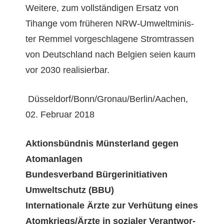
Weit­ere, zum voll­ständi­gen Ersatz von
Tihange vom früheren NRW-Umwelt­min­is­
ter Rem­mel vorgeschla­gene Strom­trassen
von Deutsch­land nach Bel­gien seien kaum
vor 2030 realisierbar.
Düsseldorf/Bonn/Gronau/Berlin/Aachen,
02. Feb­ru­ar 2018
Aktions­bünd­nis Mün­ster­land gegen
Atomanlagen
Bun­desver­band Bürg­erini­tia­tiv­en
Umweltschutz (BBU)
Inter­na­tionale Ärzte zur Ver­hü­tung eines
Atomkriegs/Ärzte in sozialer Ver­ant­wor­