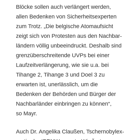
Blöcke sollen auch ver­längert wer­den,
allen Bedenken von Sicher­heit­sex­perten
zum Trotz. „Die bel­gis­che Atom­auf­sicht
zeigt sich von Protesten aus den Nach­bar­
län­dern völ­lig unbeein­druckt. Deshalb sind
gren­züber­schre­i­t­ende UVPs bei ein­er
Laufzeitver­längerung, wie sie u.a. bei
Tihange 2, Tihange 3 und Doel 3 zu
erwarten ist, uner­lässlich, um die
Bedenken der Behör­den und Bürg­er der
Nach­bar­län­der ein­brin­gen zu kön­nen“,
so Mayr.
Auch Dr. Ange­li­ka Claußen, Tsch­er­nobyl­ex­