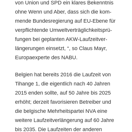
von Union und SPD ein klares Beken­nt­nis
ohne Wenn und Aber, dass sich die kom­
mende Bun­desregierung auf EU-Ebene für
verpflich­t­ende Umweltverträglichkeit­sprü­
fun­gen bei geplanten AKW-Laufzeitver­
längerun­gen ein­set­zt, “, so Claus Mayr,
Europa­ex­perte des NABU.
Bel­gien hat bere­its 2016 die Laufzeit von
Tihange 1, die eigentlich nach 40 Jahren
2015 enden sollte, auf 50 Jahre bis 2025
erhöht; derzeit favorisieren Betreiber und
die bel­gis­che Mehrheitspartei NVA eine
weit­ere Laufzeitver­längerung auf 60 Jahre
bis 2035. Die Laufzeit­en der anderen