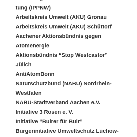
tung (IPPNW)
Arbeit­skreis Umwelt (AKU) Gronau
Arbeit­skreis Umwelt (AKU) Schüttorf
Aach­en­er Aktions­bünd­nis gegen
Atomenergie
Aktions­bünd­nis “Stop West­cas­tor”
Jülich
AntiAtomBonn
Naturschutzbund (NABU) Nordrhein-
Westfalen
NABU-Stadtver­band Aachen e.V.
Ini­tia­tive 3 Rosen e. V.
Ini­tia­tive “Buir­er für Buir”
Bürg­erini­tia­tive Umweltschutz Lüchow-