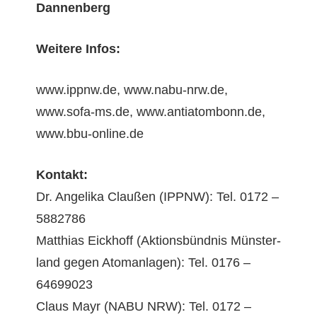
Dannenberg
Weit­ere Infos:
www.ippnw.de, www.nabu-nrw.de,
www.sofa-ms.de, www.antiatombonn.de,
www.bbu-online.de
Kon­takt:
Dr. Ange­li­ka Claußen (IPPNW): Tel. 0172 –
5882786
Matthias Eick­hoff (Aktions­bünd­nis Mün­ster­
land gegen Atom­an­la­gen): Tel. 0176 –
64699023
Claus Mayr (NABU NRW): Tel. 0172 –