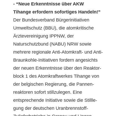
- “Neue Erken­nt­nisse über AKW
Tihange erfordern sofor­tiges Handeln!”
Der Bun­desver­band Bürg­erini­tia­tiv­en
Umweltschutz (BBU), die atom­kri­tis­che
Ärztev­ere­ini­gung IPPNW, der
Naturschutzbund (NABU) NRW sowie
mehrere regionale Anti-Atom­kraft- und Anti-
Braunkohle-Ini­tia­tiv­en fordern angesichts
der neuen Erken­nt­nisse über den Reak­tor­
block 1 des Atom­kraftwerkes Tihange von
der bel­gis­chen Regierung, die Pan­nen­
reak­toren sofort stil­lzule­gen.
Eine
entsprechende Ini­tia­tive sowie die Stil­l­le­
gung der deutschen Uran­brennstoff-