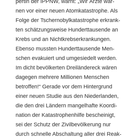
per­tin der IPPNW, warnt: „Wir Ärzte war­
nen vor ein­er neuen Atom­katas­tro­phe. Als
Folge der Tsch­er­nobylkatas­tro­phe erkrank­
ten schätzungsweise Hun­dert­tausende an
Krebs und an Nichtkreb­serkrankun­gen.
Eben­so mussten Hun­dert­tausende Men­
schen evakuiert und umge­siedelt wer­den.
Im dicht bevölk­erten Dreilän­dereck wären
dage­gen mehrere Mil­lio­nen Men­schen
betrof­fen!“ Ger­ade vor dem Hin­ter­grund
ein­er neuen Studie aus den Nieder­lan­den,
die den drei Län­dern man­gel­hafte Koor­di­
na­tion der Katas­tro­phen­hil­fe bescheinigt,
sei der Schutz der Zivil­bevölkerung nur
durch schnelle Abschal­tung aller drei Reak­