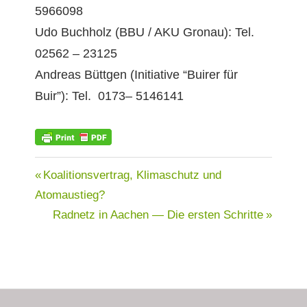
5966098
Udo Buch­holz (BBU / AKU Gronau): Tel.
02562 – 23125
Andreas Büttgen (Ini­tia­tive “Buir­er für
Buir”): Tel. 0173– 5146141
ATOMKRAFT
Beitragsnavigation
Vorheriger
Koalitionsvertrag, Klimaschutz und
Beitrag:
Atomaustieg?
Nächster
Radnetz in Aachen — Die ersten Schritte
Beitrag: