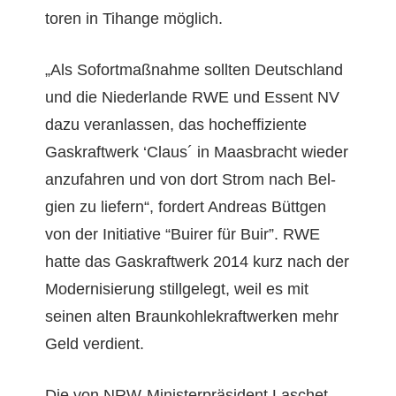
toren in Tihange möglich.
„Als Sofort­maß­nahme soll­ten Deutsch­land
und die Nieder­lande RWE und Essent NV
dazu ver­an­lassen, das hochef­fiziente
Gaskraftwerk ‘Claus´ in Maas­bracht wieder
anz­u­fahren und von dort Strom nach Bel­
gien zu liefern“, fordert Andreas Büttgen
von der Ini­tia­tive “Buir­er für Buir”. RWE
hat­te das Gaskraftwerk 2014 kurz nach der
Mod­ernisierung still­gelegt, weil es mit
seinen alten Braunkohlekraftwerken mehr
Geld verdient.
Die von NRW-Min­is­ter­präsi­dent Laschet