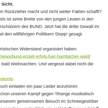
 Sicht.
en Rückzieher macht und nicht weit­er Fak­ten schafft?
tests ist seine Bre­ite von den jun­gen Leuten in den
chützern des BUND. Jet­zt hat die dritte Gewalt im
 den willfähri­gen Poli­tik­ern Stopp! gesagt.
is­tis­chen Wider­stand organ­isiert haben:
/news/bund-erzielt-erfolg-fuer-hambacher-wald/
 bald Wei­h­nacht­en. Und vergesst dabei nicht die
enkonto
uch ein­laden ein paar Lieder anzuhören:
er schon unseren Kampf gegen Tihange musikalisch
h unserem
gemein­samen Besuch im Schneegestöber