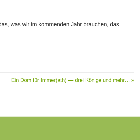
für das, was wir im kom­menden Jahr brauchen, das
Nächster
Ein Dom für Immer(ath) — drei Könige und mehr…
Beitrag: