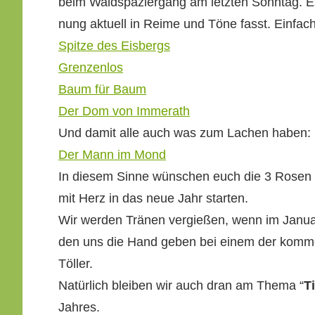
beim Waldspazier­gang am let­zten Son­ntag. E
nung aktuell in Reime und Töne fasst. Ein­fach
Spitze des Eisbergs
Gren­zen­los
Baum für Baum
Der Dom von Immerath
Und damit alle auch was zum Lachen haben: E
Der Mann im Mond
In diesem Sinne wün­schen euch die 3 Rosen ein
mit Herz in das neue Jahr starten.
Wir wer­den Trä­nen vergießen, wenn im Jan­u­
den uns die Hand geben bei einem der kom­
Töller.
Natür­lich bleiben wir auch dran am The­ma “
T
Jahres.