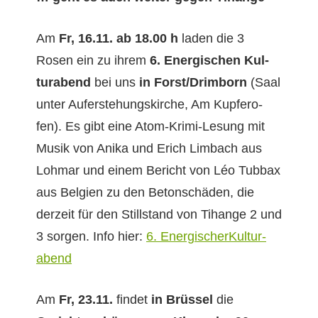
Am
Fr, 16.11. ab 18.00 h
laden die 3
Rosen ein zu ihrem
6. Ener­gis­chen Kul­
tur­abend
bei uns
in Forst/Drimborn
(Saal
unter Aufer­ste­hungskirche, Am Kupfer­o­
fen). Es gibt eine Atom-Kri­mi-Lesung mit
Musik von Ani­ka und Erich Lim­bach aus
Lohmar und einem Bericht von Léo Tub­bax
aus Bel­gien zu den Beton­schä­den, die
derzeit für den Still­stand von Tihange 2 und
3 sor­gen. Info hier:
6. Ener­gis­cherKul­tur­
abend
Am
Fr, 23.11.
find­et
in Brüs­sel
die