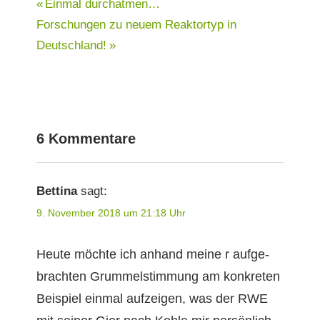
Beitragsnavigation
Vorheriger
Einmal durchatmen…
Nächster
Beitrag:
Forschungen zu neuem Reaktortyp in
Beitrag:
Deutschland!
6 Kommentare
Bettina
sagt:
9. November 2018 um 21:18 Uhr
Heute möchte ich anhand meine r aufge­
bracht­en Grum­mel­stim­mung am konkreten
Beispiel ein­mal aufzeigen, was der RWE