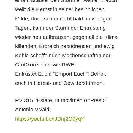
einem brausenden Sturm entwick­eln. Noch
weilt die Herb­st in sein­er besinnlichen
Milde, doch schon recht bald, in weni­gen
Tagen, kann der Sturm der Entrüs­tung
wieder neu auf­brausen, gegen all die Kli­ma
kil­len­den, Erdre­ich zer­stören­den und ewig
Kohle schef­fel­nden Machen­schaften der
Großkonz­erne, wie RWE.
Entrüstet Euch! “Empört Euch”! Befre­it
euch in Herb­st- und Gewitterstürmen.
RV 315 l’Es­tate, III movi­men­to “Presto”
Anto­nio Vivaldi
https://youtu.be/IJDnj2O9yqY