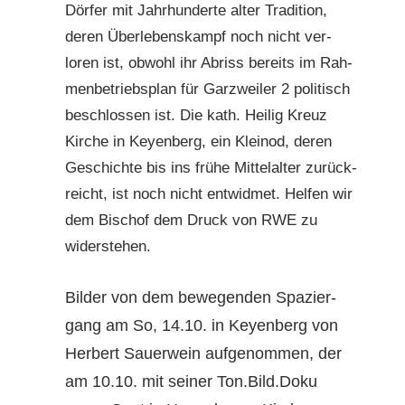
Dör­fer mit Jahrhun­derte alter Tra­di­tion,
deren Über­leben­skampf noch nicht ver­
loren ist, obwohl ihr Abriss bere­its im Rah­
men­be­trieb­s­plan für Garzweil­er 2 poli­tisch
beschlossen ist. Die kath. Heilig Kreuz
Kirche in Keyen­berg, ein Klein­od, deren
Geschichte bis ins frühe Mit­te­lal­ter zurück­
re­icht, ist noch nicht entwid­met. Helfen wir
dem Bischof dem Druck von RWE zu
wider­ste­hen.
Bilder von dem bewe­gen­den Spazier­
gang am So, 14.10. in Keyen­berg von
Her­bert Sauer­wein aufgenom­men, der
am 10.10. mit sein­er Ton.Bild.Doku