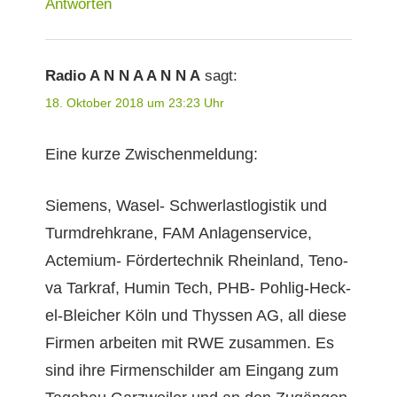
Antworten
Radio A N N A A N N A
sagt:
18. Oktober 2018 um 23:23 Uhr
Eine kurze Zwischenmeldung:
Siemens, Wasel- Schw­er­last­l­o­gis­tik und
Tur­m­drehkrane, FAM Anla­genser­vice,
Actemi­um- Fördertech­nik Rhein­land, Ten­o­
va Tarkraf, Humin Tech, PHB- Pohlig-Heck­
el-Ble­ich­er Köln und Thyssen AG, all diese
Fir­men arbeit­en mit RWE zusam­men. Es
sind ihre Fir­men­schilder am Ein­gang zum