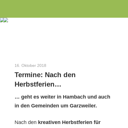
Wir
Zum
INITIATIVE
engagieren
Inhalt
uns
springen
3
seit
dem
Rosen
Jahr
2010
als
16. Oktober 2018
Robert Borsch-Laaks
Termine: Nach den
Aachener
Bürgerinitiative
Herbstferien…
zu
… geht es weit­er in Ham­bach und auch
Energie-
in den Gemein­den um Garzweiler.
und
Umweltthemen
Nach den
kreativ­en Herb­st­fe­rien für