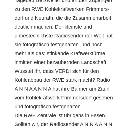
Tage­bau Garzweil­er und an den Zugän­gen
zu den RWE Kohlekraftwerken Frim­mers­
dorf und Neu­rath, die die Zusam­me­nar­beit
deut­lich machen. Der kle­in­ste und
unbestech­lich­ste Radiosender der Welt hat
sie fotografisch fest­ge­hal­ten. und noch
mehr als das: stink­ende Kraftwerk­türme
inmit­ten ein­er beza­ubern­den Landschaft.
Wusstet ihr, dass VERDI sich für den
Kohleab­bau der RWE stark macht? Radio
A N N A A N N A hat ihre Ban­ner am Zaun
vom Kohlekraftwerk Frim­mers­dorf gese­hen
und fotografisch festgehalten.
Die RWE Zen­trale ist übri­gens in Essen.
Soll­ten wir, der Radiosender A N N A A N N