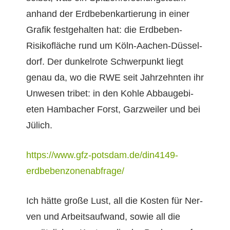
anhand der Erd­bebenkartierung in ein­er
Grafik fest­ge­hal­ten hat: die Erd­beben-
Risikofläche rund um Köln-Aachen-Düs­sel­
dorf. Der dunkel­rote Schw­er­punkt liegt
genau da, wo die RWE seit Jahrzehn­ten ihr
Unwe­sen tri­bet: in den Kohle Abbauge­bi­
eten Ham­bach­er Forst, Garzweil­er und bei
Jülich.
https://www.gfz-potsdam.de/din4149-
erdbebenzonenabfrage/
Ich hätte große Lust, all die Kosten für Ner­
ven und Arbeit­saufwand, sowie all die