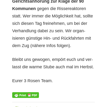
Gericht­san­hörung zur Klage der 90
Kom­munen
gegen die Ris­sereak­toren
statt. Wer immer die Möglichkeit hat, sollte
sich diesen Tag freinehmen, um bei der
Ver­hand­lung dabei zu sein. Wir organ­
isieren gün­stige Hin- und Rück­fahrten mit
dem Zug (nähere Infos folgen).
Bleibt uns gewogen, empört euch und ver­
lasst die warme Stube auch mal im Herbst.
Eur­er 3 Rosen Team.
ALLGEMEIN