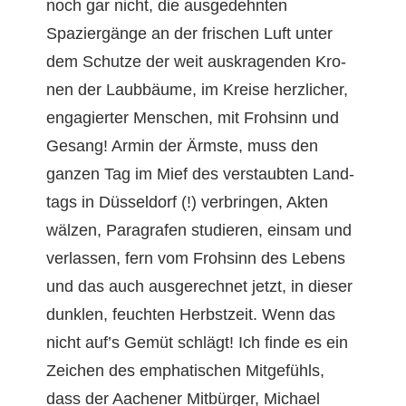
noch gar nicht, die aus­gedehn­ten
Spaziergänge an der frischen Luft unter
dem Schutze der weit auskra­gen­den Kro­
nen der Laub­bäume, im Kreise her­zlich­er,
engagiert­er Men­schen, mit Frohsinn und
Gesang! Armin der Ärm­ste, muss den
ganzen Tag im Mief des ver­staubten Land­
tags in Düs­sel­dorf (!) ver­brin­gen, Akten
wälzen, Para­grafen studieren, ein­sam und
ver­lassen, fern vom Frohsinn des Lebens
und das auch aus­gerech­net jet­zt, in dieser
dun­klen, feucht­en Herb­stzeit. Wenn das
nicht auf’s Gemüt schlägt! Ich finde es ein
Zeichen des emphatis­chen Mit­ge­fühls,
dass der Aach­en­er Mit­bürg­er, Michael