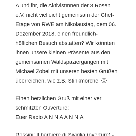
A und ihr, die AktivistIn­nen der 3 Rosen
e.V. nicht vielle­icht gemein­sam der Chef-
Etage von RWE am Niko­laustag, dem 06.
Dezem­ber 2018, einen fre­undlich-
höflichen Besuch abstat­ten? Wir kön­nten
ihnen unsere kleinen Präsente aus den
gemein­samen Waldspaziergän­gen mit
Michael Zobel mit unseren besten Grüßen
über­re­ichen, wie z.B. Stinkmorchel 🙂
Einen her­zlichen Gruß mit ein­er ver­
schmitzten Ouverture:
Euer Radio A N N A A N N A
Rossi­ni: Il bar­bi­ere di Siviglia (over­ture) -