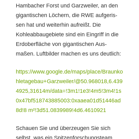
Ham­bach­er Forst und Garzweil­er, an den
gigan­tis­chen Löch­ern, die RWE aufgeris­
sen hat und weit­er­hin aufreißt. Die
Kohleab­bauge­bi­ete sind ein Ein­griff in die
Erdober­fläche von gigan­tis­chen Aus­
maßen. Luft­bilder machen es uns deutlich:
https://www.google.de/maps/place/Braunko
hletagebau+Garzweiler/@50.968018,6.439
4925,31614m/data=!3m1!1e3!4m5!3m4!1s
0x47bf518743885003:0xaaea01d51446ad
8d!8 m²!3d51.0839989!4d6.4610921
Schauen Sie und überzeu­gen Sie sich
selb­st, was ein Spitzen­forschung­steam