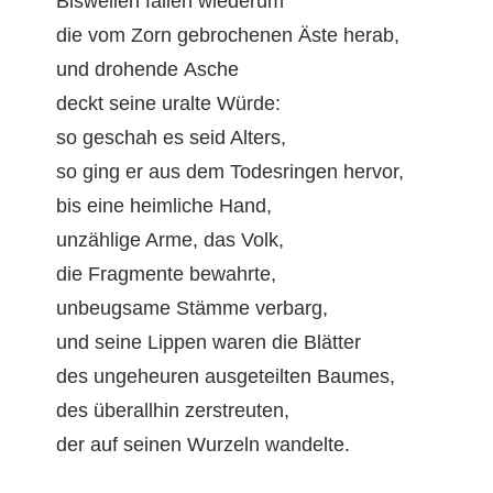
Bisweilen fall­en wiederum
die vom Zorn gebroch­enen Äste herab,
und dro­hende Asche
deckt seine uralte Würde:
so geschah es seid Alters,
so ging er aus dem Todesrin­gen hervor,
bis eine heim­liche Hand,
unzäh­lige Arme, das Volk,
die Frag­mente bewahrte,
unbeugsame Stämme verbarg,
und seine Lip­pen waren die Blätter
des unge­heuren aus­geteil­ten Baumes,
des über­all­hin zerstreuten,
der auf seinen Wurzeln wandelte.