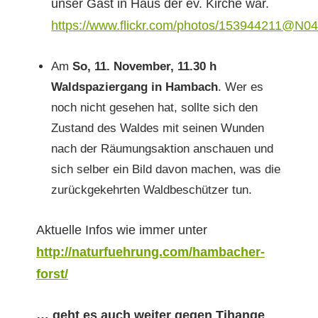
unser Gast in Haus der ev. Kirche war.
https://www.flickr.com/photos/153944211@N0
Am
So, 11. Novem­ber, 11.30 h
Waldspazier­gang in Ham­bach
. Wer es
noch nicht gese­hen hat, sollte sich den
Zus­tand des Waldes mit seinen Wun­den
nach der Räu­mungsak­tion anschauen und
sich sel­ber ein Bild davon machen, was die
zurück­gekehrten Waldbeschützer tun.
Aktuelle Infos wie immer unter
http://naturfuehrung.com/hambacher-
forst/
… geht es auch weit­er gegen Tihange