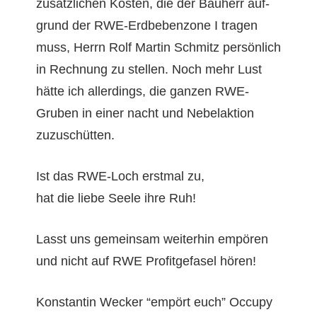
zusät­zlichen Kosten, die der Bauherr auf­
grund der RWE-Erd­beben­zone I tra­gen
muss, Her­rn Rolf Mar­tin Schmitz per­sön­lich
in Rech­nung zu stellen. Noch mehr Lust
hätte ich allerd­ings, die ganzen RWE-
Gruben in ein­er nacht und Nebe­lak­tion
zuzuschütten.
Ist das RWE-Loch erst­mal zu,
hat die liebe Seele ihre Ruh!
Lasst uns gemein­sam weit­er­hin empören
und nicht auf RWE Prof­it­ge­fasel hören!
Kon­stan­tin Weck­er “empört euch” Occu­py