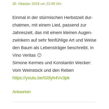
30. Oktober 2018 um 22:09 Uhr
Ein­mal in der stür­mis­chen Herb­stzeit dur­
chat­men, mit einem Lied, passend zur
Jahreszeit, das mit einem kleinen Augen­
zwinkern auf sehr fein­füh­lige Art und Weise
den Baum als Leben­sträger beschreibt, In
Vino Veritas 🙂
Simone Ker­mes und Kon­stan­tin Wecker:
Vom Wein­stock und den Reben
https://youtu.be/G0lyh4Vv3pk
Antworten