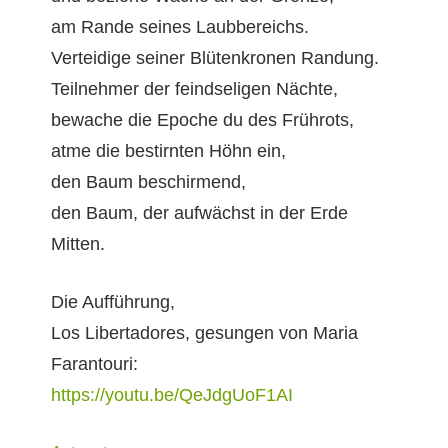
am Rande seines Laubbereichs.
Vertei­di­ge sein­er Blütenkro­nen Randung.
Teil­nehmer der feind­seli­gen Nächte,
bewache die Epoche du des Frührots,
atme die bestirn­ten Höhn ein,
den Baum beschirmend,
den Baum, der aufwächst in der Erde
Mitten.
Die Auf­führung,
Los Lib­er­ta­dores, gesun­gen von Maria
Farantouri:
https://youtu.be/QeJdgUoF1AI