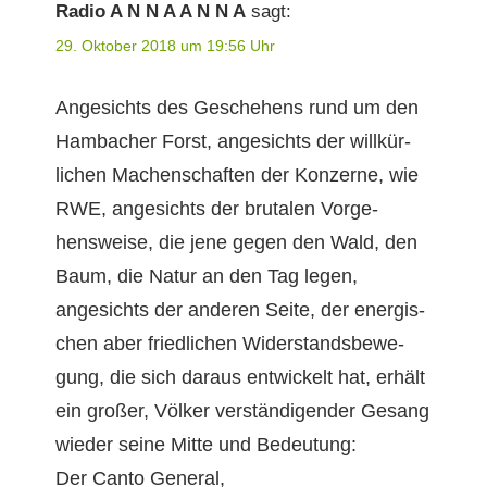
Radio A N N A A N N A
sagt:
29. Oktober 2018 um 19:56 Uhr
Angesichts des Geschehens rund um den
Ham­bach­er Forst, angesichts der willkür­
lichen Machen­schaften der Konz­erne, wie
RWE, angesichts der bru­tal­en Vorge­
hensweise, die jene gegen den Wald, den
Baum, die Natur an den Tag leg­en,
angesichts der anderen Seite, der ener­gis­
chen aber friedlichen Wider­stands­be­we­
gung, die sich daraus entwick­elt hat, erhält
ein großer, Völk­er ver­ständi­gen­der Gesang
wieder seine Mitte und Bedeutung:
Der Can­to General,