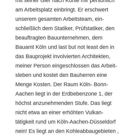
mit sein­er Gier nach Kohle mir per­sön­lich
am Arbeit­splatz ein­bringt. Er erschw­ert
unserem gesamten Arbeit­steam, ein­
schließlich dem Sta­tik­er, Prüf­s­ta­tik­er, den
beauf­tragten Bau­un­ternehmen, dem
Bauamt Köln und last but not least den in
das Baupro­jekt involvierten Architek­ten,
mein­er Per­son eingeschlossen das Arbeit­
sleben und kostet den Bauher­ren eine
Menge Kosten. Der Raum Köln- Bonn-
Aachen liegt in der Erd­beben­zone 1, der
höchst anzunehmenden Stufe. Das liegt
nicht etwa an ein­er erhöht­en Vulka­n­
tätigkeit rund um Köln-Aachen-Düs­sel­dorf
nein! Es liegt an den Kohleab­bauge­bi­eten ,