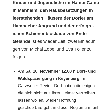
Kinder und Jugendliche im Ham­bi Camp
in Man­heim, den Haus­be­set­zun­gen in
leer­ste­hen­den Häusern der Dör­fer am
Ham­bach­er Abgrund und der erfol­gre­
ichen Schienen­block­ade von Ende
Gelände
ist es wieder Zeit, zwei Ein­ladun­
gen von Michal Zobel und Eva Töller zu
folgen:
Am
Sa, 10. Novem­ber 12.00 h
Dorf- und
Waldspazier­gang in
Keyen­berg
im
Garzweil­er-Revi­er. Dort haben diejeni­gen,
die sich nicht aus ihrer Heimat vertreiben
lassen wollen, wieder Hoff­nung
geschöpft.Es geht in dieser Region um fünf