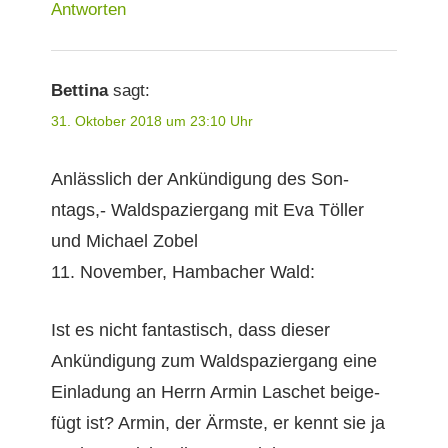
Antworten
Bettina
sagt:
31. Oktober 2018 um 23:10 Uhr
Anlässlich der Ankündi­gung des Son­
ntags,- Waldspazier­gang mit Eva Töller
und Michael Zobel
11. Novem­ber, Ham­bach­er Wald:
Ist es nicht fan­tastisch, dass dieser
Ankündi­gung zum Waldspazier­gang eine
Ein­ladung an Her­rn Armin Laschet beige­
fügt ist? Armin, der Ärm­ste, er ken­nt sie ja