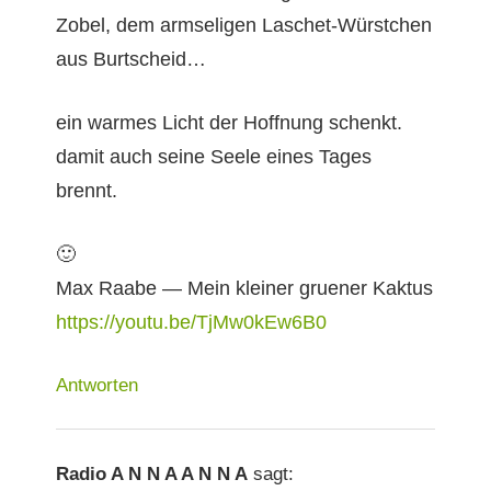
Zobel, dem arm­seli­gen Laschet-Würstchen
aus Burtscheid…
ein warmes Licht der Hoff­nung schenkt.
damit auch seine Seele eines Tages
brennt.
🙂
Max Raabe — Mein klein­er gruen­er Kaktus
https://youtu.be/TjMw0kEw6B0
Antworten
Radio A N N A A N N A
sagt: