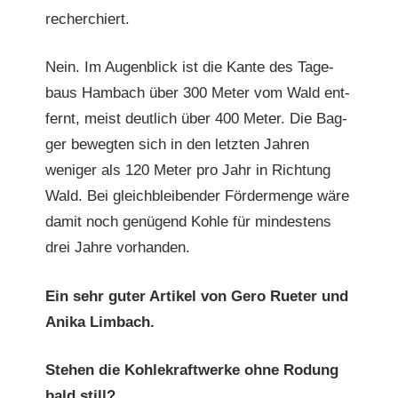
recherchiert.
Nein. Im Augen­blick ist die Kante des Tage­
baus Ham­bach über 300 Meter vom Wald ent­
fer­nt, meist deut­lich über 400 Meter. Die Bag­
ger bewegten sich in den let­zten Jahren
weniger als 120 Meter pro Jahr in Rich­tung
Wald. Bei gle­ich­bleiben­der För­der­menge wäre
damit noch genü­gend Kohle für min­destens
drei Jahre vorhanden.
Ein sehr guter Artikel von Gero Rueter und
Ani­ka Limbach.
Ste­hen die Kohlekraftwerke ohne Rodung
bald still?