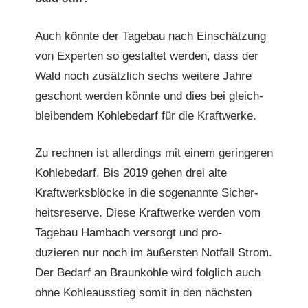
Auch kön­nte der Tage­bau nach Ein­schätzung
von Experten so gestal­tet wer­den, dass der
Wald noch zusät­zlich sechs weit­ere Jahre
geschont wer­den kön­nte und dies bei gle­ich­
bleiben­dem Kohlebe­darf für die Kraftwerke.
Zu rech­nen ist allerd­ings mit einem gerin­geren
Kohlebe­darf. Bis 2019 gehen drei alte
Kraftwerks­blöcke in die soge­nan­nte Sicher­
heit­sre­serve. Diese Kraftwerke wer­den vom
Tage­bau Ham­bach ver­sorgt und pro­
duzieren nur noch im äußer­sten Not­fall Strom.
Der Bedarf an Braunkohle wird fol­glich auch
ohne Kohleausstieg somit in den näch­sten