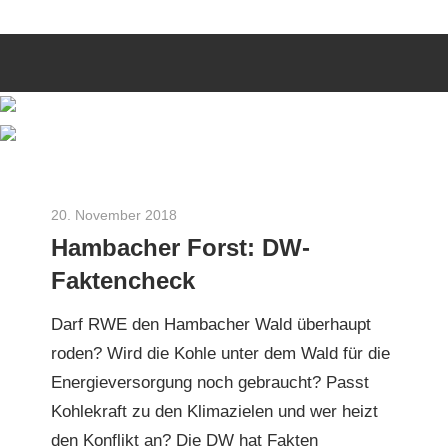
Zum
Wir
INITIATIVE
Inhalt
engagieren
springen
uns
3
seit
dem
Rosen
Jahr
2010
20. November 2018
Herbert Gilles
als
Hambacher Forst: DW-
Aachener
Faktencheck
Bürgerinitiative
zu
Darf RWE den Ham­bach­er Wald über­haupt
Energie-
roden? Wird die Kohle unter dem Wald für die
und
Energiev­er­sorgung noch gebraucht? Passt
Umweltthemen
Kohlekraft zu den Kli­mazie­len und wer heizt
den Kon­flikt an? Die DW hat Fak­ten