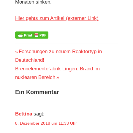
Monat­en sinken.
Hier gehts zum Artikel (extern­er Link)
KOHLE
Beitragsnavigation
Vorheriger
Forschungen zu neuem Reaktortyp in
Beitrag:
Deutschland!
Nächster
Brennelementefabrik Lingen: Brand im
Beitrag:
nuklearen Bereich
Ein Kommentar
Bettina
sagt:
8. Dezember 2018 um 11:33 Uhr