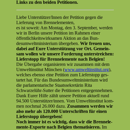
Links zu den bei­den Petitionen.
Liebe Unterstützer/Innen der Peti­tion gegen die
Liefer­ung von Brennelementen,
es ist soweit: Am
Mon­tag,
den
3. Sep­tem­ber,
wer­den
wir in Berlin unsere Peti­tion im Rah­men ein­er
öffentlichkeitswirk­samen Aktion an das Bun­
desumwelt­min­is­teri­um übergeben.
Wir freuen uns,
dabei auf Eure Unter­stützung vor Ort. Gemein­
sam wollen wir unsere Forderung unter­stre­ichen:
Liefer­stopp für Bren­nele­mente nach Belgien!
Die Über­gabe organ­isieren wir zusam­men mit dem
Umweltin­sti­tut München (
www.umweltinstitut.org
),
welch­es eben­so eine Peti­tion zum Liefer­stopp ges­
tartet hat. Für das Bun­desumwelt­min­is­teri­um wird
die par­la­men­tarische Staatssekretärin Rita
Schwarzelühr-Sut­ter die Peti­tio­nen entgegennehmen.
Dank Eur­er Hil­fe zählt unsere Peti­tion aktuell rund
94.500 Unterstützer/innen. Vom Umweltin­sti­tut kom­
men nochmal 26.000 dazu.
Zusam­men wer­den wir
also mehr als 120.000 Unter­schriften für einen
Liefer­stopp übergeben!
Noch immer ist es wichtig, dass wir die Bren­nele­
mente-Exporte nach Bel­gien the­ma­tisieren.
Im