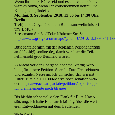
Wenn Ihr in der Nähe seid und es ein­richt­en kön­nt,
wäre es pri­ma, wenn Ihr vor­beikom­men kön­nt. Die
Kundge­bung find­et statt:
Mon­tag,
3. Sep­tem­ber 2018, 13:30
bis
14:30
Uhr,
Berlin
Tre­ff­punkt: Gegenüber dem Bun­desumwelt­min­is­teri­
um (BMU),
Stre­se­mann Straße / Ecke Köthen­er Straße
https://www.google.com/maps/@52.5072912,13.3770741,18
Bitte schreibt mich mit der geplanten Per­so­n­e­nan­zahl
an (
alfpohl@t‑online.de
), damit wir über die Teil­
nehmerzahl grob Bescheid wissen.
2) Macht vor der Über­gabe nochmal kräftig Wer­
bung für unsere Peti­tion. Sprecht Eure Freund/innen
und sozialen Net­ze an. Ich bin sich­er, daß wir mit
Eur­er Hil­fe die 100.000-Marke noch schaf­fen wer­
den.
https://weact.campact.de/petitions/exportstopp-
fur-brennelemente-nach-tihange
Bis hier­hin schon­mal vie­len Dank für Eure Unter­
stützung. Ich halte Euch auch kün­ftig über die weit­
eren Entwick­lun­gen auf dem Laufenden.
Viele Grüße