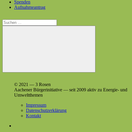
Spenden
Aufnahmeantrag
Suchen
nach:
Suchen
© 2021 — 3 Rosen
Aach­en­er Bürg­erini­tia­tive — seit 2009 aktiv zu Energie- und
Umweltthemen
Impressum
Datenschutzerklärung
Kontakt