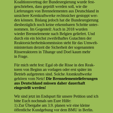
Koali­tionsver­trag der Bun­desregierung wurde fest­
geschrieben, dass geprüft wer­den soll, wie die
Liefer­un­gen von Bren­nele­menten aus Deutsch­land in
unsichere Kernkraftwerke rechtssich­er gestoppt wer­
den kön­nen. Bis­lang jedoch hat die Bun­desregierung
dies­bezüglich noch keine erkennbaren Schritte unter­
nom­men. Im Gegen­teil: Auch in 2018 wur­den
wieder Bren­nele­mente nach Bel­gien geliefert. Und
durch ein ein höchst zweifel­haftes Gutacht­en der
Reak­tor­sicher­heit­skom­mis­sion ste­ht für das Umwelt­
min­is­teri­um derzeit die Sicher­heit der soge­nan­nten
Ris­sereak­toren in Tihange und Doel kaum mehr
in Frage.
Für mich ste­ht fest: Egal ob die Risse in den Reak­
toren von Beginn an vor­la­gen oder erst später im
Betrieb aufge­treten sind. Solche Atom­kraftwerke
gehören vom Netz!
Die Bren­nele­menteliefer­un­gen
aus Deutsch­land müssen daher dauer­haft
eingestellt werden!
Wir sind jet­zt im End­spurt für unsere Peti­tion und ich
bitte Euch nochmals um Eure Hilfe:
1) Zur Über­gabe am
3.9.
pla­nen wir eine kleine
öffentliche Kundge­bung vor dem BMU in Berlin.