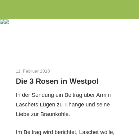
Wir
Zum
INITIATIVE
engagieren
Inhalt
uns
springen
3
seit
dem
Rosen
Jahr
2010
als
11. Februar 2018
Herbert Gilles
Die 3 Rosen in Westpol
Aachener
Bürgerinitiative
In der Sendung ein Beitrag über Armin
zu
Laschets Lügen zu Tihange und seine
Energie-
Liebe zur Braunkohle.
und
Umweltthemen
Im Beitrag wird berichtet, Laschet wolle,