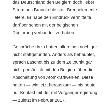
das Deutsch­land den Bel­giern doch lieber
Strom aus Braunkohle statt Bren­nele­mente
lief­ere. Er habe den Ein­druck ver­mit­telte ,
darüber schon mit der bel­gis­chen
Regierung ver­han­delt zu haben.
Gespräche dazu hat­ten allerd­ings noch gar
nicht stattge­fun­den. Anders als behauptet,
sprach Laschet bis zu dem Zeit­punkt gar
nicht per­sön­lich mit den Bel­giern über die
Abschal­tung von Atom­kraftwerken. Diese
hat­ten — wie jet­zt her­auskam — bis heute
nur Kon­takt mit der mit Vorgänger­regierung
— zulet­zt im Feb­ru­ar 2017.