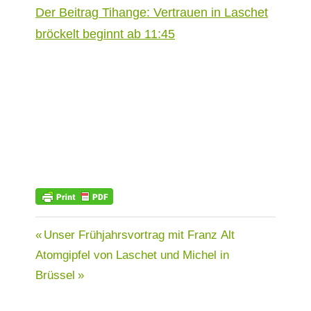
Der Beitrag Tihange: Ver­trauen in Laschet
bröck­elt begin­nt ab 11:45
ATOMKRAFT
Beitragsnavigation
Vorheriger
Unser Frühjahrsvortrag mit Franz Alt
Nächster
Beitrag:
Atomgipfel von Laschet und Michel in
KOHLE
Beitrag:
Brüssel