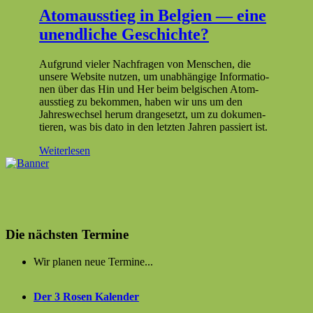
Atomausstieg in Belgien — eine
unendliche Geschichte?
Auf­grund viel­er Nach­fra­gen von Men­schen, die
unsere Web­site nutzen, um unab­hängige Infor­ma­tio­
nen über das Hin und Her beim bel­gis­chen Atom­
ausstieg zu bekom­men, haben wir uns um den
Jahreswech­sel herum drange­set­zt, um zu doku­men­
tieren, was bis dato in den let­zten Jahren passiert ist.
Weiterlesen
Die nächsten Termine
Wir planen neue Termine...
Der 3 Rosen Kalender