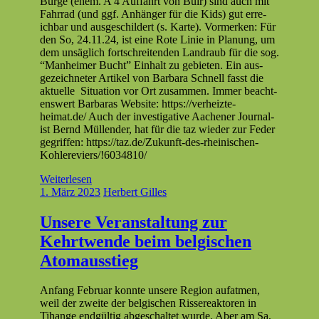
Bürge (ehem. A 4 Auf­fahrt von Buir) sind auch mit
Fahrrad (und ggf. Anhänger für die Kids) gut erre­
ich­bar und aus­geschildert (s. Karte). Vormerken: Für
den So, 24.11.24, ist eine Rote Lin­ie in Pla­nung, um
dem unsäglich fortschre­i­t­en­den Lan­draub für die sog.
“Man­heimer Bucht” Ein­halt zu gebi­eten. Ein aus­
geze­ich­neter Artikel von Bar­bara Schnell fasst die
aktuelle Sit­u­a­tion vor Ort zusam­men. Immer beacht­
enswert Bar­baras Web­site: https://verheizte-
heimat.de/ Auch der inves­tiga­tive Aach­en­er Jour­nal­
ist Bernd Mül­len­der, hat für die taz wieder zur Fed­er
gegrif­f­en: https://taz.de/Zukunft-des-rheinischen-
Kohlereviers/!6034810/
Weiterlesen
1. März 2023
Herbert Gilles
Unsere Veranstaltung zur
Kehrtwende beim belgischen
Atomausstieg
Anfang Feb­ru­ar kon­nte unsere Region aufat­men,
weil der zweite der bel­gis­chen Ris­sereak­toren in
Tihange endgültig abgeschal­tet wurde. Aber am Sa,