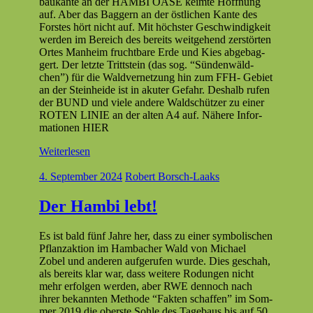
baukante an der HAMBI OASE keimte Hoff­nung
auf. Aber das Bag­gern an der östlichen Kante des
Forstes hört nicht auf. Mit höch­ster Geschwindigkeit
wer­den im Bere­ich des bere­its weit­ge­hend zer­störten
Ortes Man­heim frucht­bare Erde und Kies abge­bag­
gert. Der let­zte Trittstein (das sog. “Sün­den­wäld­
chen”) für die Wald­ver­net­zung hin zum FFH- Gebi­et
an der Stein­hei­de ist in akuter Gefahr. Deshalb rufen
der BUND und viele andere Wald­schützer zu ein­er
ROTEN LINIE an der alten A4 auf. Nähere Infor­
ma­tio­nen HIER
Weiterlesen
4. September 2024
Robert Borsch-Laaks
Der Hambi lebt!
Es ist bald fünf Jahre her, dass zu ein­er sym­bol­is­chen
Pflan­za­k­tion im Ham­bach­er Wald von Michael
Zobel und anderen aufgerufen wurde. Dies geschah,
als bere­its klar war, dass weit­ere Rodun­gen nicht
mehr erfol­gen wer­den, aber RWE den­noch nach
ihrer bekan­nten Meth­ode “Fak­ten schaf­fen” im Som­
mer 2019 die ober­ste Sohle des Tage­baus bis auf 50