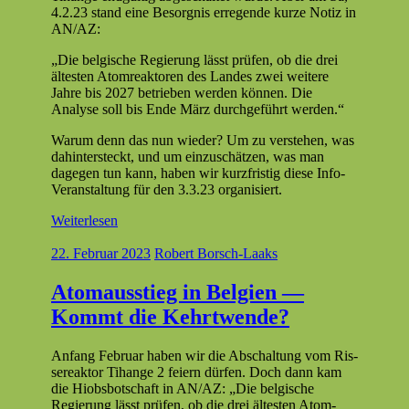
4.2.23 stand eine Besorg­nis erre­gende kurze Notiz in
AN/AZ:
„Die bel­gis­che Regierung lässt prüfen, ob die drei
ältesten Atom­reak­toren des Lan­des zwei weit­ere
Jahre bis 2027 betrieben wer­den kön­nen. Die
Analyse soll bis Ende März durchge­führt werden.“
Warum denn das nun wieder? Um zu ver­ste­hen, was
dahin­ter­steckt, und um einzuschätzen, was man
dage­gen tun kann, haben wir kurzfristig diese Info-
Ver­anstal­tung für den 3.3.23 organisiert.
Weiterlesen
22. Februar 2023
Robert Borsch-Laaks
Atomausstieg in Belgien —
Kommt die Kehrtwende?
Anfang Feb­ru­ar haben wir die Abschal­tung vom Ris­
sereak­tor Tihange 2 feiern dür­fen. Doch dann kam
die Hiob­s­botschaft in AN/AZ: „Die bel­gis­che
Regierung lässt prüfen, ob die drei ältesten Atom­