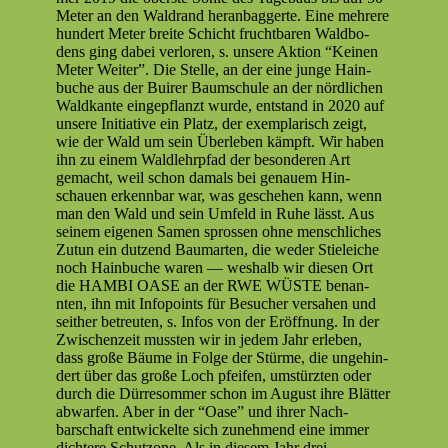
Meter an den Wal­drand her­an­bag­gerte. Eine mehrere
hun­dert Meter bre­ite Schicht frucht­baren Wald­bo­
dens ging dabei ver­loren, s. unsere Aktion “Keinen
Meter Weit­er”. Die Stelle, an der eine junge Hain­
buche aus der Buir­er Baum­schule an der nördlichen
Wald­kante eingepflanzt wurde, ent­stand in 2020 auf
unsere Ini­tia­tive ein Platz, der exem­plar­isch zeigt,
wie der Wald um sein Über­leben kämpft. Wir haben
ihn zu einem Waldlehrp­fad der beson­deren Art
gemacht, weil schon damals bei genauem Hin­
schauen erkennbar war, was geschehen kann, wenn
man den Wald und sein Umfeld in Ruhe lässt. Aus
seinem eige­nen Samen sprossen ohne men­schlich­es
Zutun ein dutzend Bau­marten, die wed­er Stiele­iche
noch Hain­buche waren — weshalb wir diesen Ort
die HAMBI OASE an der RWE WÜSTE benan­
nten, ihn mit Info­points für Besuch­er ver­sa­hen und
sei­ther betreuten, s. Infos von der Eröff­nung. In der
Zwis­chen­zeit mussten wir in jedem Jahr erleben,
dass große Bäume in Folge der Stürme, die unge­hin­
dert über das große Loch pfeifen, umstürzten oder
durch die Dür­re­som­mer schon im August ihre Blät­ter
abwar­fen. Aber in der “Oase” und ihrer Nach­
barschaft entwick­elte sich zunehmend eine immer
dichtere Schut­zone. Als in diesem Jahr drei