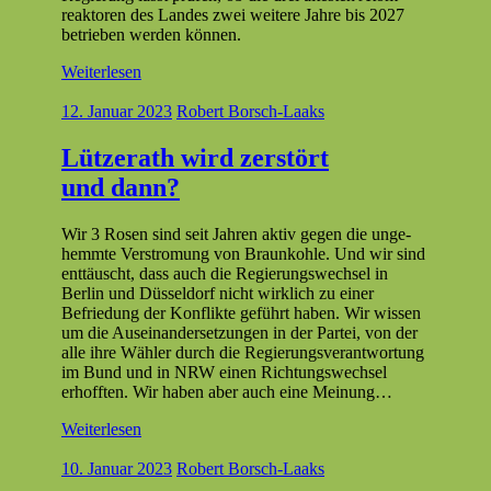
reak­toren des Lan­des zwei weit­ere Jahre bis 2027
betrieben wer­den können.
Weiterlesen
12. Januar 2023
Robert Borsch-Laaks
Lützerath wird zerstört
und dann?
Wir 3 Rosen sind seit Jahren aktiv gegen die unge­
hemmte Ver­stro­mung von Braunkohle. Und wir sind
ent­täuscht, dass auch die Regierungswech­sel in
Berlin und Düs­sel­dorf nicht wirk­lich zu ein­er
Befriedung der Kon­flik­te geführt haben. Wir wis­sen
um die Auseinan­der­set­zun­gen in der Partei, von der
alle ihre Wäh­ler durch die Regierungsver­ant­wor­tung
im Bund und in NRW einen Rich­tungswech­sel
erhofften. Wir haben aber auch eine Meinung…
Weiterlesen
10. Januar 2023
Robert Borsch-Laaks