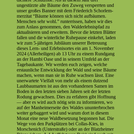
ungestürzte alte Bäume den Zuweg versper­rten und
unser großes Ban­ner mit dem Friederich Schor­lem­
merz­i­tat “Bäume kön­nen sich nicht auf­bäu­men.
Men­schen sehr wohl.” run­ter­ris­sen, haben wir dies
zum Anlass genom­men, den Walder­leb­nisp­fad zu
aktu­al­isieren und erweit­ern. Bevor die let­zten Blät­ter
fall­en und die win­ter­liche Ruhep­ause einkehrt, laden
wir zum 5‑jährigen Jubiläum unser­er Betreu­ung
dieses Lern- und Erleb­nisortes ein am 1. Novem­ber
2024 (Aller­heili­gen) ab 13 Uhr zu einem Rundgang
an der Ham­bi Oase und in seinem Umfeld an der
Tage­baukante. Wir wer­den euch zeigen, welche
erstaunliche Entwick­lung der Wald und seine Bäume
machen, wenn man sie in Ruhe wach­sen lässt. Eine
uner­wartete Vielfalt von mehr als einem dutzend
Laub­bau­marten ist aus den vorhan­de­nen Samen im
Boden in den let­zten sieben Jahren seit der let­zten
Rodung gewach­sen. Dies zu erfahren gibt Hoff­nung
— aber es wird auch nötig sein zu informieren, wo
auf der Man­heimer­seite des Waldes unun­ter­brochen
weit­er gebag­gert wird und warum dort in diesem
Monat eine neue Waldbe­set­zung begonnen hat. Die
Wege von den Park­plätzen bei Col­las-Kies, in
Morschenich (Unter­straße) oder an der Blatzheimer