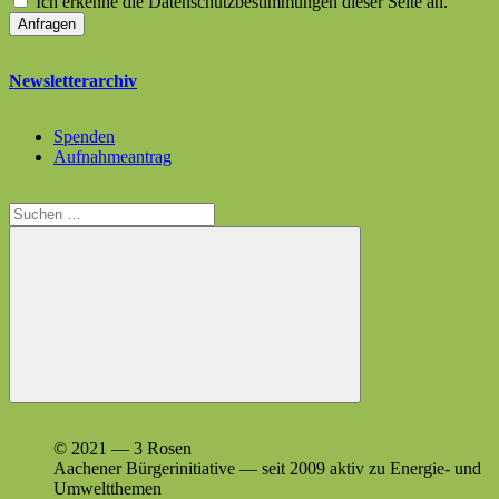
Ich erkenne die Datenschutzbestimmungen dieser Seite an.
Newsletterarchiv
Spenden
Aufnahmeantrag
Suchen
nach:
Suchen
© 2021 — 3 Rosen
Aach­en­er Bürg­erini­tia­tive — seit 2009 aktiv zu Energie- und
Umweltthemen