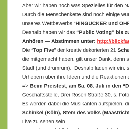
Aber wir haben noch was Spezielles für den N
Durch die Men­schen­kette sind noch einige wun­
unseres Wet­tbe­werbs “
HINGUCKER und OH
Deshalb haben wir das
“Pub­lic Vot­ing” bis
Anhören — Abstim­men unter:
http://blickf
Die “
Top Five
” der kreativ deko­ri­erten 21
Scha
die mit­gemacht haben, gilt unser Dank, denn s
Stadt (und drum­rum). Deshalb laden wir ein, 
Urhe­bern über ihre Ideen und die Reak­tio­nen
=>
Beim Pre­is­fest, am Sa. 08. Juli in den 
Geschäftsstelle, Drei Rosen Straße 30, s. Foto
Es wer­den dabei die Musikan­ten auf­spie­len, d
Schinkel (Köln), Stem des Volks (Maas­trich
Live zu sehen sein.