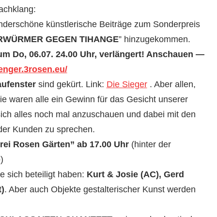
achklang:
der­schöne kün­st­lerische Beiträge zum Son­der­preis
RWÜRMER GEGEN TIHANGE
” hinzugekom­men.
 zum Do, 06.07. 24.00 Uhr, ver­längert! Anschauen —
aenger.3rosen.eu/
ufen­ster
sind gekürt. Link:
Die Sieger
. Aber allen,
ie waren alle ein Gewinn für das Gesicht unser­er
sich alles noch mal anzuschauen und dabei mit den
 der Kun­den zu sprechen.
“Drei Rosen Gärten”
ab 17.00 Uhr
(hin­ter der
)
ie sich beteiligt haben:
Kurt & Josie (AC), Gerd
t)
. Aber auch Objek­te gestal­ter­isch­er Kun­st wer­den