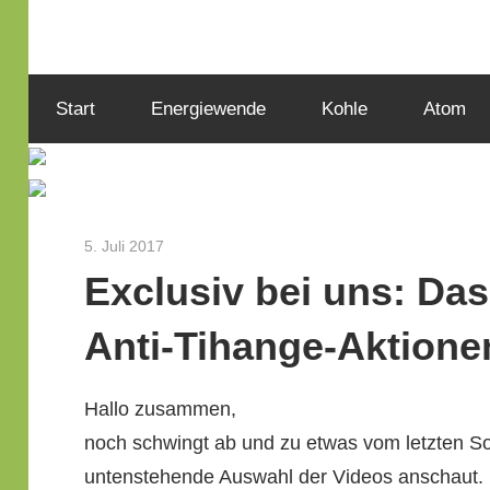
Zum
Inhalt
Wir
INITIATIVE
springen
engagieren
Start
Energiewende
Kohle
Atom
uns
seit
3
dem
Jahr
Rosen
2010
5. Juli 2017
Herbert Gilles
als
Exclusiv bei uns: Da
Aachener
Bürgerinitiative
Anti-Tihange-Aktione
zu
Energie-
Hal­lo zusammen,
und
noch schwingt ab und zu etwas vom let­zten So
Umweltthemen
unten­ste­hende Auswahl der Videos anschaut.