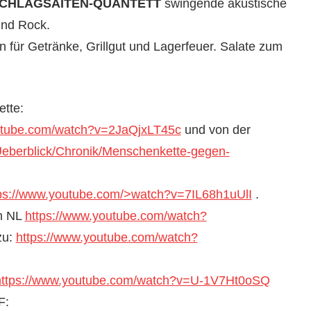
CHLAGSAITEN-QUANTETT
swin­gende akustis­che
und Rock.
en für Getränke, Grillgut und Lager­feuer. Salate zum
tte:
utube.com/watch?v=2JaQjxLT45c
und von der
m-Ueberblick/Chronik/Menschenkette-gegen-
ps://www.youtube.com/>watch?v=7IL68h1uUlI
.
in NL
https://www.youtube.com/watch?
azu:
https://www.youtube.com/watch?
https://www.youtube.com/watch?v=U‑1V7Ht0oSQ
F: