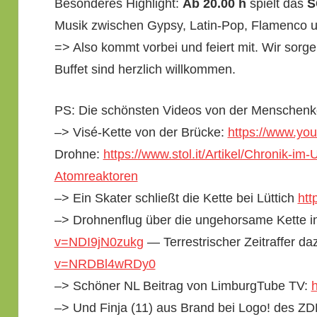
Beson­deres High­light:
Ab 20.00 h
spielt das
S
Musik zwis­chen Gyp­sy, Latin-Pop, Fla­men­co 
=> Also kommt vor­bei und feiert mit. Wir sor­g
Buf­fet sind her­zlich willkommen.
PS: Die schön­sten Videos von der Menschenke
–> Visé-Kette von der Brücke:
https://www.yo
Drohne:
https://www.stol.it/Artikel/Chronik-i
Atomreaktoren
–> Ein Skater schließt die Kette bei Lüt­tich
htt
–> Drohnen­flug über die unge­hor­same Kette 
v=NDI9jN0zukg
— Ter­restrisch­er Zeitraf­fer d
v=NRDBl4wRDy0
–> Schön­er NL Beitrag von Lim­burgTube TV:
–> Und Fin­ja (11) aus Brand bei Logo! des ZD