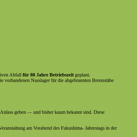
tiv­en Abfall
für 80 Jahre Betrieb­szeit
geplant.
ie vorhan­de­nen Nass­lager für die abge­bran­nten Brennstäbe
is Anlass geben — und bish­er kaum bekan­nt sind. Diese
 Ver­anstal­tung am Vor­abend des Fukushi­ma- Jahrestags in der