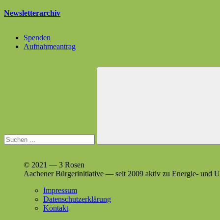
Newsletterarchiv
Spenden
Aufnahmeantrag
Suchen
nach:
Suchen
© 2021 — 3 Rosen
Aach­en­er Bürg­erini­tia­tive — seit 2009 aktiv zu Energie- un
Impressum
Datenschutzerklärung
Kontakt