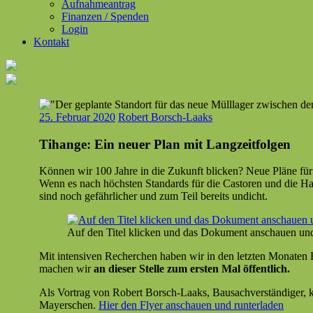
Aufnahmeantrag
Finanzen / Spenden
Login
Kontakt
25. Februar 2020
Robert Borsch-Laaks
Tihange: Ein neuer Plan mit Langzeitfolgen
Kön­nen wir 100 Jahre in die Zukun­ft blick­en? Neue Pläne fü
Wenn es nach höch­sten Stan­dards für die Cas­toren und die Hal
sind noch gefährlich­er und zum Teil bere­its undicht.
Auf den Titel klick­en und das Doku­ment anschauen un
Mit inten­siv­en Recherchen haben wir in den let­zten Monat­en 
machen wir
an dieser Stelle zum ersten Mal öffentlich.
Als Vor­trag von Robert Borsch-Laaks, Bausachver­ständi­ger, kön
May­er­schen.
Hier den Fly­er anschauen und runterladen