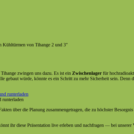
r Tihange zwin­gen uns dazu. Es ist ein
Zwis­chen­lager
für hochra­dioak­
le gebaut würde, kön­nte es ein Schritt zu mehr Sicher­heit sein. Denn d
d runterladen
Fak­ten über die Pla­nung zusam­menge­tra­gen, die zu höch­ster Besorg­n
­nt ihr diese Präsen­ta­tion live erleben und nach­fra­gen — bei unser­er