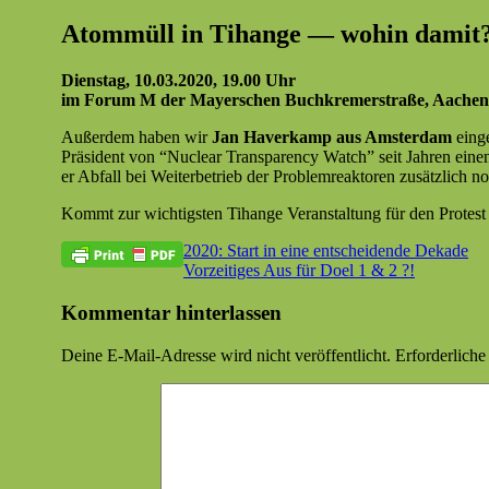
Atommüll in Tihange — wohin damit
Dien­stag, 10.03.2020, 19.00 Uhr
im Forum M der May­er­schen Buchkre­mer­straße, Aachen
Außer­dem haben wir
Jan Haverkamp aus Ams­ter­dam
ein­g
Präsi­dent von “Nuclear Trans­paren­cy Watch” seit Jahren eine
er Abfall bei Weit­er­be­trieb der Prob­lem­reak­toren zusät­zlich n
Kommt zur wichtig­sten Tihange Ver­anstal­tung für den Protest
Beitragsnavigation
Vorheriger
Atomkraft
2020: Start in eine entscheidende Dekade
Beitrag:
Nächster
Vorzeitiges Aus für Doel 1 & 2 ?!
Beitrag:
Kommentar hinterlassen
Deine E-Mail-Adresse wird nicht veröffentlicht.
Erforderliche