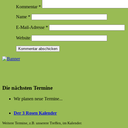
Kommentar
*
Name
*
E-Mail-Adresse
*
Website
Die nächsten Termine
Wir planen neue Termine...
Der 3 Rosen Kalender
Weitere Termine, z.B. unserere Treffen, im Kalender.