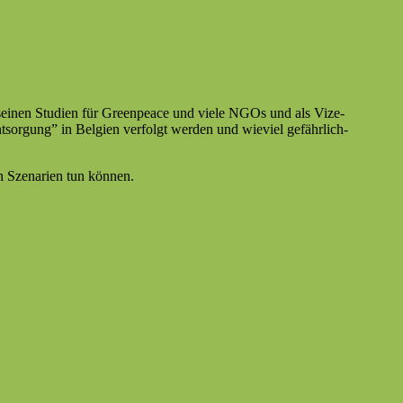
 mit seinen Stu­di­en für Green­peace und viele NGOs und als Vize-
sorgung” in Bel­gien ver­fol­gt wer­den und wieviel gefährlich­
en Szenar­ien tun können.