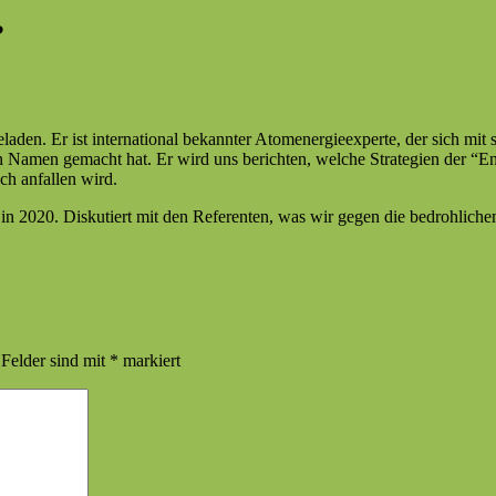
?
e­laden. Er ist inter­na­tion­al bekan­nter Atom­en­ergie­ex­perte, der sich
n Namen gemacht hat. Er wird uns bericht­en, welche Strate­gien der “Ent
och anfall­en wird.
 in 2020. Disku­tiert mit den Ref­er­enten, was wir gegen die bedrohlich
 Felder sind mit
*
markiert