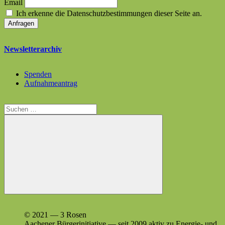
Email
Ich erkenne die Datenschutzbestimmungen dieser Seite an.
Newsletterarchiv
Spenden
Aufnahmeantrag
Suchen
nach:
Suchen
© 2021 — 3 Rosen
Aach­en­er Bürg­erini­tia­tive — seit 2009 aktiv zu Energie- und