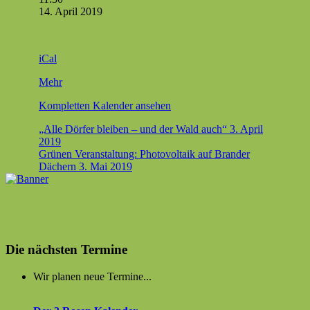
statt
14. April 2019
Kohle,
60
Monate
iCal
Waldspazier­
gang
über
Mehr
im
{title}
Ham­
Kom­plet­ten Kalen­der ansehen
bach­
er Wald,
Beitragsnavigation
„Alle Dörfer bleiben – und der Wald auch“
3. April
2019
Grünen Veranstaltung: Photovoltaik auf Brander
Dächern
3. Mai 2019
Die nächsten Termine
Wir planen neue Termine...