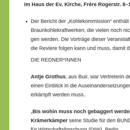
im Haus der Ev. Kirche, Frére Roger­str. 8
–
und
Der Bericht der „Kohlekom­mis­sion“ enthält
der
Braunkohlekraftwerken, die vie­len noch ni
Wald auch“
gen wer­den. Die Vorträge dieser Ver­ansta
die Reviere fol­gen kann und muss, damit der
DIE REDNER*INNEN
Antje Grothus
, aus Buir, war Vertreterin der
einen Ein­blick in die Auseinan­der­set­zun­g
erkämpft wer­den muss.
„
Bis wohin muss noch gebag­gert wer­d
Krämerkäm­per
seine Studie für den BUN
für Wirtschafts­forschung (DIW), Berlin.