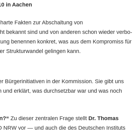
–10 in Aachen
 harte Fak­ten zur Abschal­tung von
cht bekan­nt sind und von anderen schon wieder ver­bo­
l­tung benen­nen konkret, was aus dem Kom­pro­miss für
 Struk­tur­wan­del gelin­gen kann.
 Bürg­erini­tia­tiv­en in der Kom­mis­sion. Sie gibt uns
en und erk­lärt, was durch­set­zbar war und was noch
en?“
Zu dieser zen­tralen Frage stellt
Dr. Thomas
D NRW vor — und auch die des Deutschen Insti­tuts