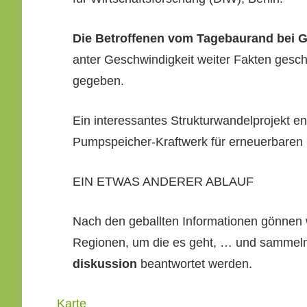
Die Betrof­fe­nen vom Tage­bau­rand bei G
an­ter Geschwindigkeit weit­er Fak­ten gesch
gegeben.
Ein inter­es­santes Struk­tur­wan­del­pro­jekt e
Pump­spe­ich­er-Kraftwerk für erneuer­baren
EIN ETWAS ANDERER ABLAUF
Nach den geball­ten Infor­ma­tio­nen gön­nen
Regio­nen, um die es geht, … und sam­meln
diskus­sion
beant­wortet werden.
Frere
Karte