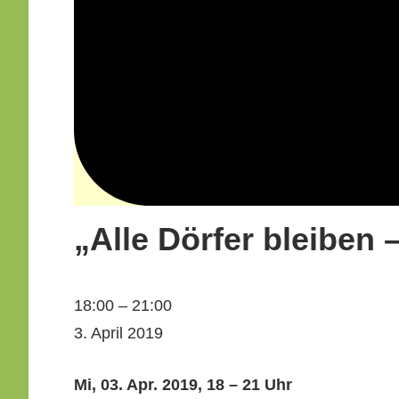
„Alle Dörfer bleiben
„Alle
18:00
–
21:00
Dör­
3. April 2019
fer
Mi, 03. Apr. 2019, 18 – 21 Uhr
bleiben