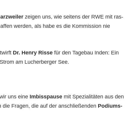
arzweil­er
zeigen uns, wie seit­ens der RWE mit ras­
af­fen wer­den, als habe es die Kom­mis­sion nie
ntwirft
Dr. Hen­ry Risse
für den Tage­bau Inden: Ein
 Strom am Lucher­berg­er See.
 wir uns eine
Imbiss­pause
mit Spezial­itäten aus den
 die Fra­gen, die auf der anschließen­den
Podi­ums­