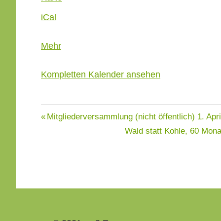
Roger
iCal
Haus
über
Mehr
{title}
Kom­plet­ten Kalen­der ansehen
Beitragsnavigation
Mitgliederversammlung (nicht öffentlich)
1. Apr
Wald statt Kohle, 60 Mo