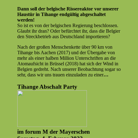
Party
Dann soll der bel­gis­che
Ris­sereak­tor
vor unser­er
Haustür in Tihange endgültig abgeschal­tet
werden!
So ist es von der bel­gis­chen Regierung beschlossen.
Glaubt ihr dran? Oder befürchtet ihr, dass die Bel­gi­er
den Streck­be­trieb aus Deutsch­land importieren?
Nach der großen Men­schen­kette über 90 km von
Tihange bis Aachen (2017) und der Über­gabe von
mehr als ein­er hal­ben Mil­lion Unter­schriften an die
Atom­auf­sicht in Brüs­sel (2018) hat sich der Wind in
Bel­gien gedreht. Nach unser­er Beobach­tung sog­ar so
sehr, dass wir uns trauen einzu­laden zu ein­er
…
Tihange
Abschalt
Party
im
forum
M der Mayerschen