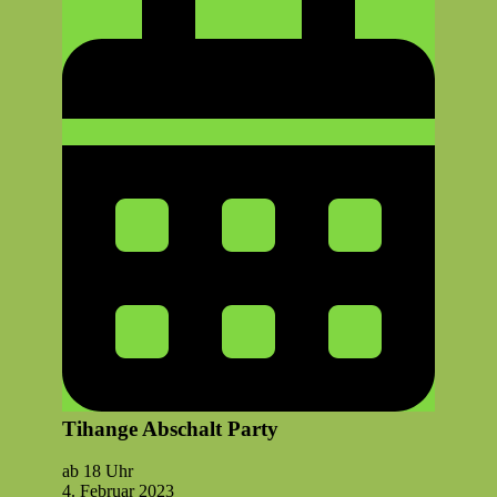
Tihange Abschalt Party
Tihange
ab 18 Uhr
Abschalt
4. Feb­ru­ar 2023