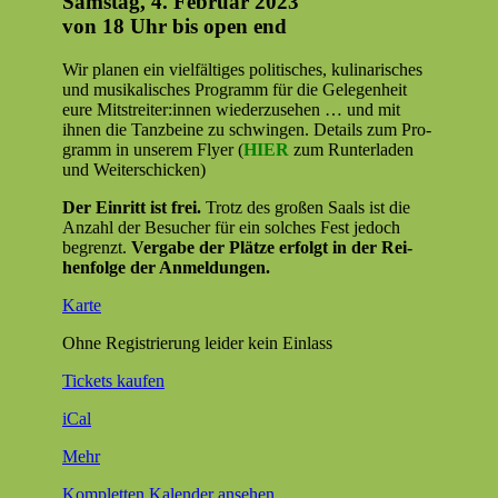
Samstag, 4. Februar 2023
von 18 Uhr bis open end
Wir pla­nen ein vielfältiges poli­tis­ches, kuli­nar­isches
und musikalis­ches Pro­gramm für die Gele­gen­heit
eure Mitstreiter:innen wiederzuse­hen … und mit
ihnen die Tanzbeine zu schwin­gen. Details zum Pro­
gramm in unserem Fly­er (
HIER
zum Run­ter­laden
und Weiterschicken)
Der Ein­ritt ist
frei.
Trotz des großen Saals ist die
Anzahl der Besuch­er für ein solch­es Fest jedoch
begren­zt.
Ver­gabe der Plätze erfol­gt in
der Rei­
hen­folge der
Anmel­dun­gen.
Forum
Karte
M
Ohne Reg­istrierung lei­der kein Einlass
Tick­ets kaufen
iCal
über
Mehr
{title}
Kom­plet­ten Kalen­der ansehen