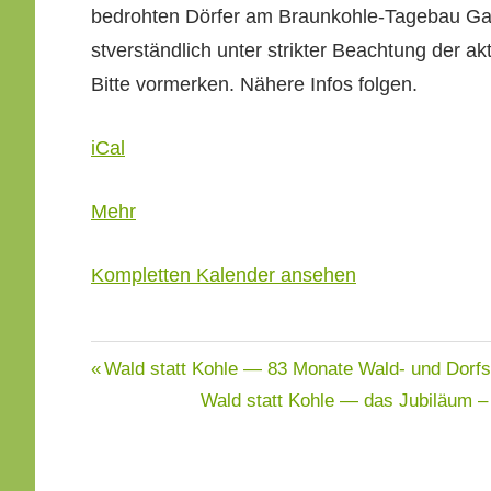
bedro­ht­en Dör­fer am Braunkohle-Tage­bau Ga
Dör­
stver­ständlich unter strik­ter Beach­tung der
fer
Bitte vormerken. Nähere Infos folgen.
in
Garzweiler
iCal
über
Mehr
{title}
Kom­plet­ten Kalen­der ansehen
Beitragsnavigation
Wald statt Kohle — 83 Monate Wald- und Dorf
Wald statt Kohle — das Jubiläum 