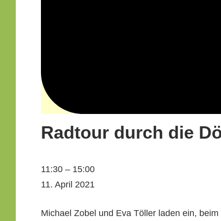
Radtour durch die Dö
Rad­
11:30
–
15:00
tour
11. April 2021
durch
Michael Zobel und Eva Töller laden ein, beim 8
die