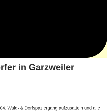
rfer in Garzweiler
4. Wald- & Dorf­s­pazier­gang aufzusat­teln und alle