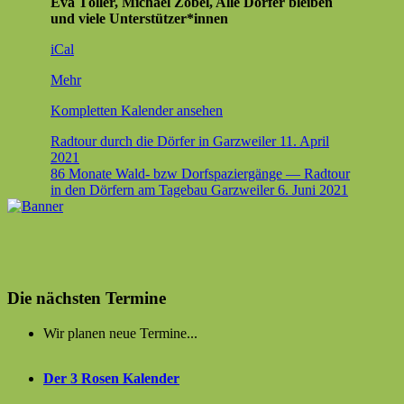
Eva Töller, Michael Zobel, Alle Dör­fer bleiben
und viele Unterstützer*innen
iCal
über
Mehr
{title}
Kom­plet­ten Kalen­der ansehen
Beitragsnavigation
Radtour durch die Dörfer in Garzweiler
11. April
2021
86 Monate Wald- bzw Dorfspaziergänge — Radtour
in den Dörfern am Tagebau Garzweiler
6. Juni 2021
Die nächsten Termine
Wir planen neue Termine...
Der 3 Rosen Kalender