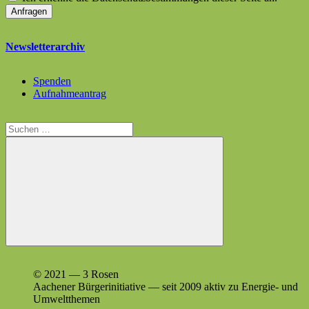
Newsletterarchiv
Spenden
Aufnahmeantrag
Suchen
nach:
Suchen
© 2021 — 3 Rosen
Aach­en­er Bürg­erini­tia­tive — seit 2009 aktiv zu Energie- und
Umweltthemen