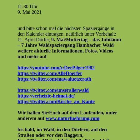
Wald
11:30 Uhr
statt
9. Mai 2021
Kohle
—
und bitte schon mal die näch­sten Spaziergänge in
das
den Kalen­der ein­tra­gen, natür­lich unter Vor­be­halt:
Jubiläum
11. April Dör­fer,
9. Mai/Muttertag – das Jubiläum
–
– 7 Jahre Waldspazier­gang Ham­bach­er Wald
7
weit­ere aktuelle Infor­ma­tio­nen, Fotos, Videos
Jahre
und mehr auf
Waldspazier­
gang
https://youtube.com/c/DerPilger1982
Ham­
https://twitter.com/AlleDoerfer
bach­
https://twitter.com/mawaluetzerath
er Wald
https://twitter.com/unserallerwald
https://verheizte-heimat.de/
https://twitter.com/Kirche_an_Kante
Wir hal­ten Sie/Euch auf dem Laufend­en, unter
anderem auf
www.naturfuehrung.com
bis bald, im Wald, in den Dör­fern, auf den
Straßen oder vor den Baggern,