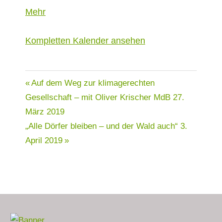
über
Mehr
{title}
Kom­plet­ten Kalen­der ansehen
Beitragsnavigation
Auf dem Weg zur klimagerechten
Gesellschaft – mit Oliver Krischer MdB
27.
März 2019
„Alle Dörfer bleiben – und der Wald auch“
3.
April 2019