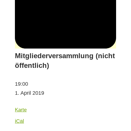
Mitgliederversammlung (nicht
öffentlich)
Mit­
19:00
gliederver­
1. April 2019
samm­
lung
Geschäftsstelle
Karte
(nicht
iCal
öffentlich)