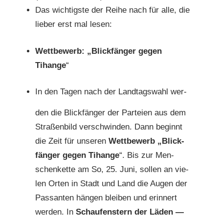
Das wichtig­ste der Rei­he nach für alle, die
lieber erst mal lesen:
Wet­tbe­werb: „Blick­fänger gegen
Tihange
“
In den Tagen nach der Land­tagswahl wer­
den die Blick­fänger der Parteien
aus dem
Straßen­bild ver­schwinden. Dann begin­nt
die Zeit für unseren
Wet­tbe­werb „Blick­
fänger gegen Tihange
“. Bis zur Men­
schen­kette am So, 25. Juni, sollen an vie­
len Orten in Stadt und Land die Augen der
Pas­san­ten hän­gen bleiben und erin­nert
wer­den. In
Schaufen­stern der Läden —