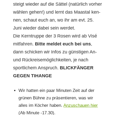
steigt wieder auf die Sät­tel (natür­lich vorher
wählen gehen!) und lernt das Maastal ken­
nen, schaut euch an, wo ihr am evt. 25.
Juni wieder dabei sein werdet.
Die Kern­truppe der 3 Rosen wird ab Visé
mit­fahren.
Bitte meldet euch bei uns
,
dann schick­en wir Infos zu gün­sti­gen An-
und Rück­reisemöglichkeit­en, je nach
sportlichem Anspruch.
BLICKFÄNGER
GEGEN TIHANGE
Wir hat­ten ein paar Minuten Zeit auf der
grü­nen Bühne zu präsen­tieren, was wir
alles im Köch­er haben.
Anzuschauen hier
(Ab Minute ‑17.30).