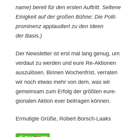
name) bere­it für den ersten Auftritt.
Sel­tene
Einigkeit auf der großen Bühne: Die Polit­
promi­nenz applaudiert zu den Ideen
der Basis.)
Der Newslet­ter ist erst mal lang genug, um
ver­daut zu wer­den und eure Re-Aktio­nen
auszulösen. Bin­nen Wochen­frist, ver­rat­en
wir noch etwas mehr von dem, was wir
gemein­sam zum Erfolg der größten eure­
gionalen Aktion ever beitra­gen können.
Ermutigte Grüße, Robert Borsch-Laaks