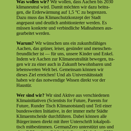
Was wollen wir?
Wir wollen, dass Aachen bis 2030
kli­ma­neu­tral wird. Damit möcht­en wir dazu beitra­
gen, die Erder­wär­mung auf 1,5 °C zu begren­zen.
Dazu muss das Kli­maschutzkonzept der Stadt
angepasst und deut­lich ambi­tion­iert­er wer­den. Es
müssen konkrete und verbindliche Maß­nah­men aus­
gear­beit­et werden.
Warum?
Wir wün­schen uns ein zukun­fts­fähiges
Aachen, das grün­er, leis­er, gesün­der und men­schen­
fre­undlich­er ist — für uns, unsere Kinder und Enkel.
Indem wir Aachen zur Kli­ma­neu­tral­ität bewe­gen, tra­
gen wir zu ein­er auch in Zukun­ft bewohn­baren und
lebenswerten Welt bei. Gemein­sam kön­nen wir
dieses Ziel erre­ichen! Und als Uni­ver­sitätsstadt
haben wir das notwendi­ge Wis­sen direkt vor der
Haustür.
Wer sind wir?
Wir sind Aktive aus ver­schiede­nen
Kli­maini­tia­tiv­en (Sci­en­tists for Future, Par­ents for
Future, Run­der Tisch Kli­man­ot­stand) und Teil ein­er
bun­desweit­en Ini­tia­tive, in der immer mehr Städte
Kli­maentschei­de durch­führen. Dabei kön­nen alle
Bürger:innen direkt mit ihrer Unter­schrift lokalpoli­
tisch mitbes­tim­men. Ger­manZe­ro unter­stützt uns und