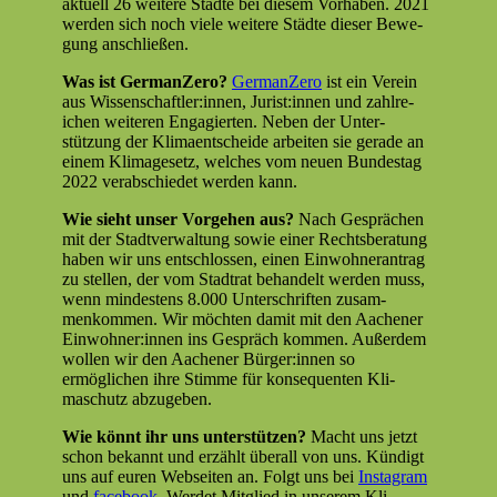
aktuell 26 weit­ere Städte bei diesem Vorhaben. 2021
wer­den sich noch viele weit­ere Städte dieser Bewe­
gung anschließen.
Was ist Ger­manZe­ro?
Ger­manZe­ro
ist ein Vere­in
aus Wissenschaftler:innen, Jurist:innen und zahlre­
ichen weit­eren Engagierten. Neben der Unter­
stützung der Kli­maentschei­de arbeit­en sie ger­ade an
einem Klim­age­setz, welch­es vom neuen Bun­destag
2022 ver­ab­schiedet wer­den kann.
Wie sieht unser Vorge­hen aus?
Nach Gesprächen
mit der Stadtver­wal­tung sowie ein­er Rechts­ber­atung
haben wir uns entschlossen, einen Ein­wohn­er­antrag
zu stellen, der vom Stad­trat behan­delt wer­den muss,
wenn min­destens 8.000 Unter­schriften zusam­
menkom­men. Wir möcht­en damit mit den Aach­en­er
Einwohner:innen ins Gespräch kom­men. Außer­dem
wollen wir den Aach­en­er Bürger:innen so
ermöglichen ihre Stimme für kon­se­quenten Kli­
maschutz abzugeben.
Wie kön­nt ihr uns unter­stützen?
Macht uns jet­zt
schon bekan­nt und erzählt über­all von uns. Kündigt
uns auf euren Web­seit­en an. Fol­gt uns bei
Insta­gram
und
face­book
. Werdet Mit­glied in unserem Kli­