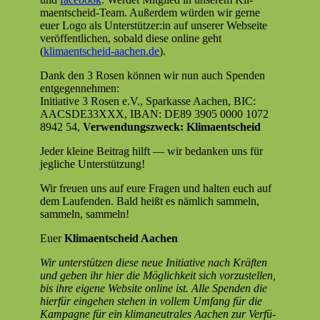
maentscheid-Team. Außer­dem wür­den wir gerne
euer Logo als Unterstützer:in auf unser­er Web­seite
veröf­fentlichen, sobald diese online geht
(
klimaentscheid-aachen.de
).
Dank den 3 Rosen kön­nen wir nun auch Spenden
entgegennehmen:
Ini­tia­tive 3 Rosen e.V., Sparkasse Aachen, BIC:
AACSDE33XXX, IBAN: DE89 3905 0000 1072
8942 54,
Ver­wen­dungszweck: Klimaentscheid
Jed­er kleine Beitrag hil­ft — wir bedanken uns für
jegliche Unterstützung!
Wir freuen uns auf eure Fra­gen und hal­ten euch auf
dem Laufend­en. Bald heißt es näm­lich sam­meln,
sam­meln, sammeln!
Euer
Kli­maentscheid Aachen
Wir unter­stützen diese neue Ini­tia­tive nach Kräften
und geben ihr hier die Möglichkeit sich vorzustellen,
bis ihre eigene Web­site online ist. Alle Spenden die
hier­für einge­hen ste­hen in vollem Umfang für die
Kam­pagne für ein kli­ma­neu­trales Aachen zur Ver­fü­