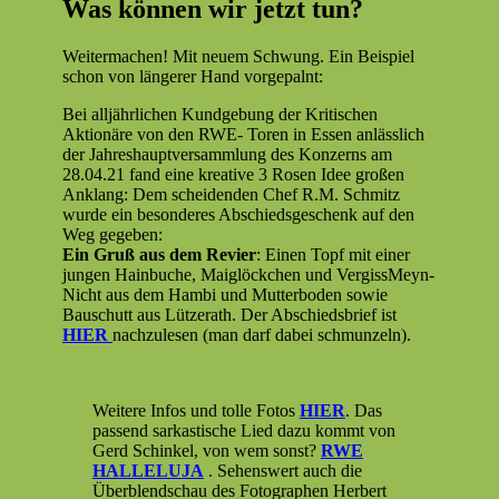
Was können wir jetzt tun?
Weit­er­ma­chen! Mit neuem Schwung. Ein Beispiel
schon von län­ger­er Hand vorgepalnt:
Bei alljährlichen Kundge­bung der Kri­tis­chen
Aktionäre von den RWE- Toren in Essen anlässlich
der Jahre­shauptver­samm­lung des Konz­erns am
28.04.21 fand eine kreative 3 Rosen Idee großen
Anklang: Dem schei­den­den Chef R.M. Schmitz
wurde ein beson­deres Abschieds­geschenk auf den
Weg gegeben:
Ein Gruß aus dem Revi­er
: Einen Topf mit ein­er
jun­gen Hain­buche, Maiglöckchen und Ver­giss­Meyn­
Nicht aus dem Ham­bi und Mut­ter­bo­den sowie
Bauschutt aus Lützerath. Der Abschieds­brief ist
HIER
nachzule­sen (man darf dabei schmunzeln).
Weit­ere Infos und tolle Fotos
HIER
. Das
passend sarkastis­che Lied dazu kommt von
Gerd Schinkel, von wem son­st?
RWE
HALLELUJA
. Sehenswert auch die
Überblend­schau des Fotographen Her­bert