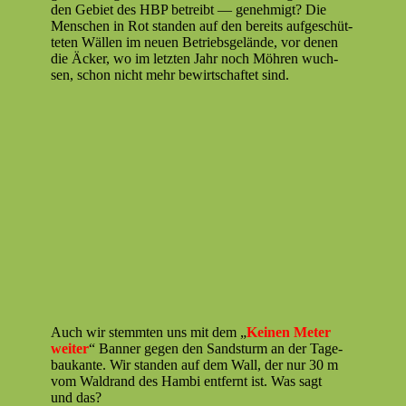
den Gebi­et des HBP betreibt — genehmigt? Die
Men­schen in Rot standen auf den bere­its aufgeschüt­
teten Wällen im neuen Betrieb­s­gelände, vor denen
die Äck­er, wo im let­zten Jahr noch Möhren wuch­
sen, schon nicht mehr bewirtschaftet sind.
Auch wir stemmten uns mit dem „
Keinen Meter
weit­er
“ Ban­ner gegen den Sand­sturm an der Tage­
baukante. Wir standen auf dem Wall, der nur 30 m
vom Wal­drand des Ham­bi ent­fer­nt ist. Was sagt
und das?