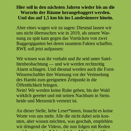
Hier soll in den näch­sten Jahren wieder bis an die
Wurzeln der Bäume herange­bag­gert wer­den.
Und das auf 1,5 km bis ins Lan­desin­nere hinein.
Aber eines wagen wir zu sagen: Dies­mal lassen wir
uns nicht über­raschen wie in 2019, als unsere War­
nung zu spät kam gegen das Vor­rück­en von zwei
Bag­gergi­gan­ten bei deren ras­an­tem Fak­ten schaf­fen.
RWE soll jet­zt aufpassen:
Wir wis­sen was ihr vorhabt und ihr seid unter Satel­
liten­beobach­tung — und wir wer­den rechtzeit­ig
Alarm schla­gen. Und dies­mal wer­den auch die Forst-
Wis­senschaftler ihre War­nung vor der Verin­selung
des Ham­bi zum geeigneten Zeit­punkt in die
Öffentlichkeit brin­gen.
Nein! Wir wer­den keine Ruhe geben, bis der Wald
wirk­lich gerettet und mit seinen Nach­barn in Stein­
hei­de und Merzenich ver­net­zt ist.
An dieser Stelle, liebe Leser*innen, braucht es keine
Worte von uns mehr. Alle die nicht dabei sein kon­
nten, aber wis­sen möcht­en, was geschah, empfehlen
wir drin­gend die Videos, die nun fol­gen mit Reden