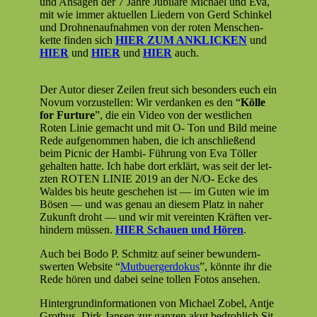
und Ansagen der 7 Jahre Jubi­lare Michael und Eva,
mit wie immer aktuellen Liedern von Gerd Schinkel
und Drohne­nauf­nah­men von der roten Men­schen­
kette find­en sich
HIER ZUM ANKLICKEN
und
HIER
und
HIER
und
HIER
auch.
Der Autor dieser Zeilen freut sich beson­ders euch ein
Novum vorzustellen: Wir ver­danken es den “
Kölle
for Fur­ture
”, die ein Video von der west­lichen
Roten Lin­ie gemacht und mit O- Ton und Bild meine
Rede aufgenom­men haben, die ich anschließend
beim Pic­nic der Ham­bi- Führung von Eva Töller
gehal­ten hat­te. Ich habe dort erk­lärt, was seit der let­
zten ROTEN LINIE 2019 an der N/O- Ecke des
Waldes bis heute geschehen ist — im Guten wie im
Bösen — und was genau an diesem Platz in naher
Zukun­ft dro­ht — und wir mit vere­in­ten Kräften ver­
hin­dern müssen.
HIER Schauen und Hören
.
Auch bei Bodo P. Schmitz auf sein­er bewun­dern­
swerten Web­site “
Mut­buerg­er­dokus
”, kön­nte ihr die
Rede hören und dabei seine tollen Fotos ansehen.
Hin­ter­grund­in­for­ma­tio­nen von Michael Zobel, Antje
Grothus, Dirk Jansen zur ganzen akut bedrohlich Sit­