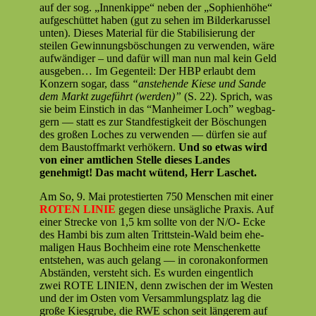
auf der sog. „Innenkippe“ neben der „Sophien­höhe“
aufgeschüt­tet haben (gut zu sehen im Bilderkarus­sel
unten). Dieses Mate­r­i­al für die Sta­bil­isierung der
steilen Gewin­nungs­böschun­gen zu ver­wen­den, wäre
aufwändi­ger – und dafür will man nun mal kein Geld
aus­geben… Im Gegen­teil: Der HBP erlaubt dem
Konz­ern sog­ar, dass
“anste­hende Kiese und Sande
dem Markt zuge­führt (wer­den)”
(S. 22). Sprich, was
sie beim Ein­stich in das “Man­heimer Loch” weg­bag­
gern — statt es zur Stand­fes­tigkeit der Böschun­gen
des großen Loches zu ver­wen­den — dür­fen sie auf
dem Baustoff­markt ver­hök­ern.
Und so etwas wird
von ein­er amtlichen Stelle dieses Lan­des
genehmigt! Das macht wütend, Herr Laschet.
Am So, 9. Mai protestierten 750 Men­schen mit ein­er
ROTEN LINIE
gegen diese unsägliche Prax­is. Auf
ein­er Strecke von 1,5 km sollte von der N/O- Ecke
des Ham­bi bis zum alten Trittstein-Wald beim ehe­
ma­li­gen Haus Bochheim eine rote Men­schen­kette
entste­hen, was auch gelang — in coro­n­akon­for­men
Abstän­den, ver­ste­ht sich. Es wur­den ein­gentlich
zwei ROTE LINIEN, denn zwis­chen der im West­en
und der im Osten vom Ver­samm­lungsplatz lag die
große Kies­grube, die RWE schon seit län­gerem auf