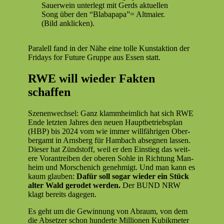
Sauer­wein unter­legt mit Gerds aktuellen
Song über den “Blaba­pa­pa”= Alt­maier.
(Bild anklicken).
Para­lell fand in der Nähe eine tolle Kun­stak­tion der
Fri­days for Future Gruppe aus Essen statt.
RWE will wieder Fakten
schaffen
Szenen­wech­sel: Ganz klammheim­lich hat sich RWE
Ende let­zten Jahres den neuen Haupt­be­trieb­s­plan
(HBP) bis 2024 vom wie immer willfähri­gen Ober­
bergamt in Arns­berg für Ham­bach abseg­nen lassen.
Dieser hat Zünd­stoff, weil er den Ein­stieg das weit­
ere Vorantreiben der oberen Sohle in Rich­tung Man­
heim und Morschenich genehmigt. Und man kann es
kaum glauben:
Dafür soll sog­ar wieder ein Stück
alter Wald gerodet wer­den.
Der BUND NRW
klagt bere­its dagegen.
Es geht um die Gewin­nung von Abraum, von dem
die Abset­zer schon hun­derte Mil­lio­nen Kubik­me­ter