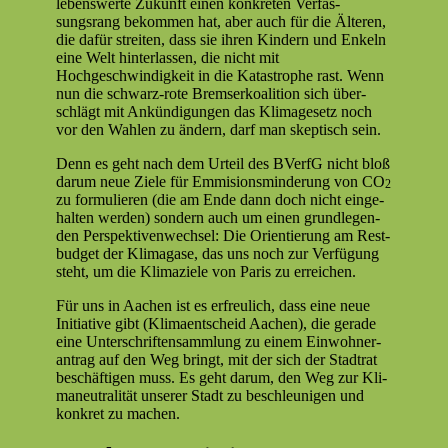
lebenswerte Zukun­ft einen konkreten Ver­fas­
sungsrang bekom­men hat, aber auch für die Älteren,
die dafür stre­it­en, dass sie ihren Kindern und Enkeln
eine Welt hin­ter­lassen, die nicht mit
Hochgeschwindigkeit in die Katas­tro­phe rast. Wenn
nun die schwarz-rote Brem­serkoali­tion sich über­
schlägt mit Ankündi­gun­gen das Klim­age­setz noch
vor den Wahlen zu ändern, darf man skep­tisch sein.
Denn es geht nach dem Urteil des BVer­fG nicht bloß
darum neue Ziele für Emmi­sion­s­min­derung von CO
2
zu for­mulieren (die am Ende dann doch nicht einge­
hal­ten wer­den) son­dern auch um einen grundle­gen­
den Per­spek­tiven­wech­sel: Die Ori­en­tierung am Rest­
bud­get der Klima­gase, das uns noch zur Ver­fü­gung
ste­ht, um die Kli­maziele von Paris zu erreichen.
Für uns in Aachen ist es erfreulich, dass eine neue
Ini­tia­tive gibt (Kli­maentscheid Aachen), die ger­ade
eine Unter­schriften­samm­lung zu einem Ein­wohn­er­
antrag auf den Weg bringt, mit der sich der Stad­trat
beschäfti­gen muss. Es geht darum, den Weg zur Kli­
ma­neu­tral­ität unser­er Stadt zu beschle­u­ni­gen und
konkret zu machen.