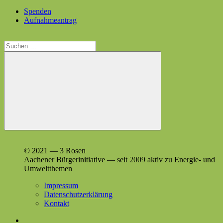
Spenden
Aufnahmeantrag
Suchen
nach:
Suchen
© 2021 — 3 Rosen
Aach­en­er Bürg­erini­tia­tive — seit 2009 aktiv zu Energie- und
Umweltthemen
Impressum
Datenschutzerklärung
Kontakt