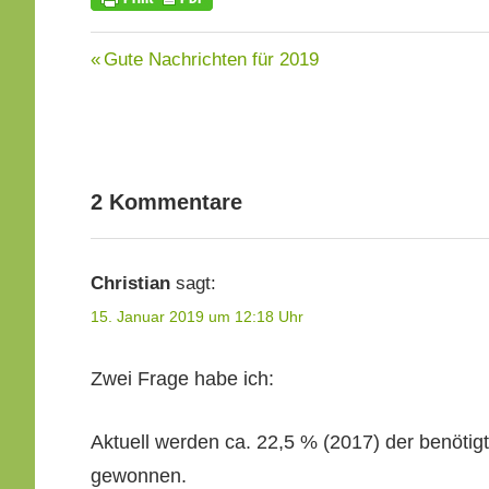
KOHLE
Beitragsnavigation
Vorheriger
Gute Nachrichten für 2019
Beitrag:
2 Kommentare
Christian
sagt:
15. Januar 2019 um 12:18 Uhr
Zwei Frage habe ich:
Aktuell wer­den ca. 22,5 % (2017) der benöti
gewonnen.