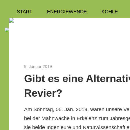
Zum
START
ENERGIEWENDE
KOHLE
Wir
Inhalt
INITIATIVE
springen
engagieren
uns
3
seit
dem
Jahr
Rosen
2010
9. Januar 2019
Robert Borsch-Laaks
als
Gibt es eine Alternat
Aachener
Revier?
Bürgerinitiative
zu
Am Son­ntag, 06. Jan. 2019, waren unsere Vere
Energie-
bei der Mah­nwache in Erke­lenz zum Jahres­g
und
sie bei­de Inge­nieure und Natur­wis­senschaftl
Umweltthemen