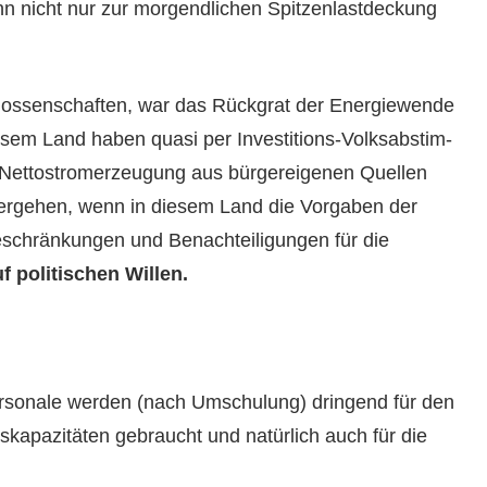
nn nicht nur zur mor­gendlichen Spitzen­last­deck­ung
Genossen­schaften, war das Rück­grat der Energiewende
esem Land haben qua­si per Investi­tions-Volksab­stim­
-Net­tostromerzeu­gung aus bürg­ereige­nen Quellen
­erge­hen, wenn in diesem Land die Vor­gaben der
Beschränkun­gen und Benachteili­gun­gen für die
 poli­tis­chen Willen.
er­son­ale wer­den (nach Umschu­lung) drin­gend für den
ka­paz­itäten gebraucht und natür­lich auch für die