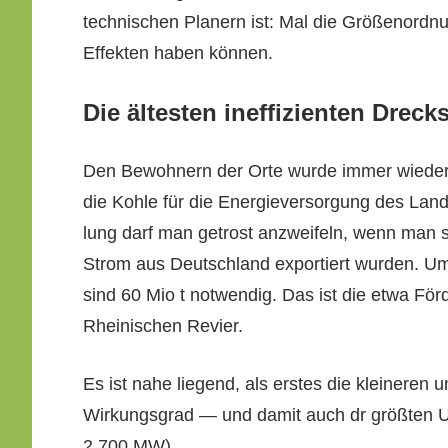
tech­nis­chen Plan­ern ist: Mal die Größenord­n
Effek­ten haben können.
Die ältesten ineffizienten Drec
Den Bewohn­ern der Orte wurde immer wieder e
die Kohle für die Energiev­er­sorgung des Lan­
lung darf man get­rost anzweifeln, wenn man 
Strom aus Deutsch­land exportiert wur­den. 
sind 60 Mio t notwendig. Das ist die etwa För­
Rheinis­chen Revier.
Es ist nahe liegend, als erstes die kleineren
Wirkungs­grad — und damit auch dr größten 
2.700 MW).