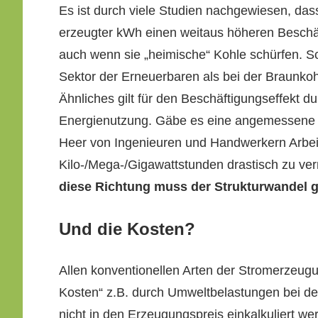
Es ist durch viele Stu­di­en nachgewiesen, dass 
erzeugter kWh einen weitaus höheren Beschäf­t
auch wenn sie „heimis­che“ Kohle schür­fen. S
Sek­tor der Erneuer­baren als bei der Braunkoh
Ähn­lich­es gilt für den Beschäf­ti­gungsef­fekt 
Energien­utzung. Gäbe es eine angemessene
Heer von Inge­nieuren und Handw­erk­ern Arbei
Kilo-/Mega-/Gi­gawattstun­den drastisch zu ver
diese Rich­tung muss der Struk­tur­wan­del
Und die Kosten?
Allen kon­ven­tionellen Arten der Stromerzeu­g
Kosten“ z.B. durch Umwelt­be­las­tun­gen bei d
nicht in den Erzeu­gung­spreis einkalkuliert we