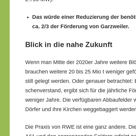
Das würde ein­er Reduzierung der benöt
ca. 2/3 der Förderung von Garzweiler.
Blick in die nahe Zukunft
Wenn man Mitte der 2020er Jahre weit­ere B
brauchen weit­ere 20 bis 25 Mio t weniger gef
still gelegt wer­den. Oder genauer betra­chtet
schen­ver­stand, ergibt sich für die jährliche F
weniger Jahre. Die ver­füg­baren Abbaufelder w
Dör­fer und ihre Kirchen wegge­bag­gert wer­d
Die Prax­is von RWE ist eine ganz andere. Die 