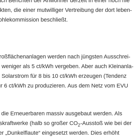
ch Bericht­en der Anwohn­er derzeit in ein­er noch nie
en, die ein­er mutwilliger Vertrei­bung der dort leben­
hlekom­mis­sion beschließt.
oßflächenan­la­gen wer­den nach jüng­sten Auss­chrei­
ür weniger als 5 ct/kWh vergeben. Aber auch Kleinan­la­
 Solarstrom für 8 bis 10 ct/kWh erzeu­gen (Ten­denz
ar für 6 ct/kWh zu pro­duzieren. Aus dem Netz vom EVU
n die Erneuer­baren mas­siv aus­ge­baut wer­den. Als
Gaskraftwerke (halb so großer CO
-Ausstoß wie bei der
2
r „Dunkelflaute“ einge­set­zt wer­den. Dies erhöht