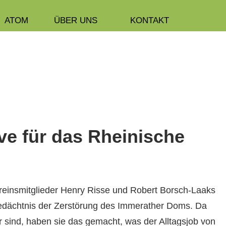
ATOM
ÜBER UNS
KONTAKT
ive für das Rheinische
­ins­mit­glieder Hen­ry Risse und Robert Borsch-Laaks
edächt­nis der Zer­störung des Immerather Doms. Da
er sind, haben sie das gemacht, was der All­t­agsjob von