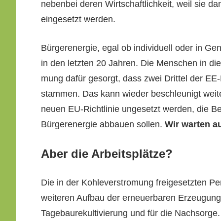
neben­bei deren Wirtschaftlichkeit, weil sie da
einge­set­zt werden.
Bürgeren­ergie, egal ob indi­vidu­ell oder in 
in den let­zten 20 Jahren. Die Men­schen in di
mung dafür gesorgt, dass zwei Drit­tel der EE
stam­men. Das kann wieder beschle­u­nigt weit
neuen EU-Richtlin­ie unge­set­zt wer­den, die 
Bürgeren­ergie abbauen sollen.
Wir warten auf
Aber die Arbeitsplätze?
Die in der Kohlever­stro­mung freige­set­zten P
weit­eren Auf­bau der erneuer­baren Erzeu­gungs
Tage­bau­rekul­tivierung und für die Nach­sorge.