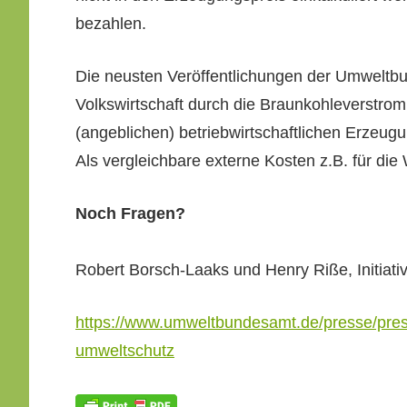
bezahlen.
Die neusten Veröf­fentlichun­gen der Umwelt­bun
Volk­swirtschaft durch die Braunkohlever­stro­
(ange­blichen) betrieb­wirtschaftlichen Erzeu­
Als ver­gle­ich­bare externe Kosten z.B. für d
Noch Fra­gen?
Robert Borsch-Laaks und Hen­ry Riße, Ini­tia­
https://www.umweltbundesamt.de/presse/pres
umweltschutz