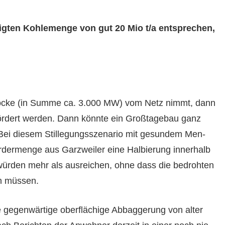
igten Kohle­menge von gut 20 Mio t/a entsprechen,
löcke (in Summe ca. 3.000 MW) vom Netz nimmt, dann
ördert wer­den. Dann kön­nte ein Groß­tage­bau ganz
: Bei diesem Stil­le­gungsszenario mit gesun­dem Men­
ör­der­menge aus Garzweil­er eine Hal­bierung inner­halb
ür­den mehr als aus­re­ichen, ohne dass die bedro­ht­en
en müssen.
gegen­wär­tige ober­flächige Abbag­gerung von alter