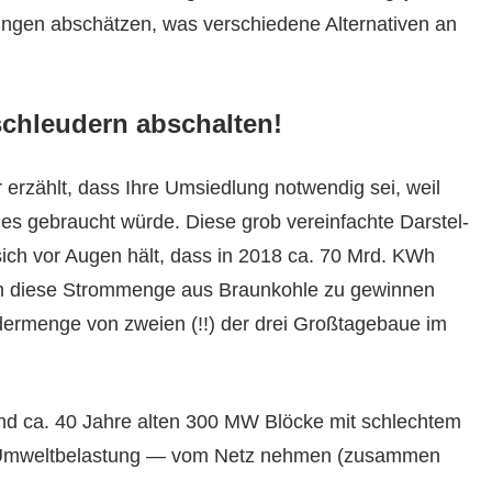
un­gen abschätzen, was ver­schiedene Alter­na­tiv­en an
kschleudern abschalten!
rzählt, dass Ihre Umsied­lung notwendig sei, weil
des gebraucht würde. Diese grob vere­in­fachte Darstel­
sich vor Augen hält, dass in 2018 ca. 70 Mrd. KWh
Um diese Strom­menge aus Braunkohle zu gewin­nen
der­menge von zweien (!!) der drei Groß­tage­baue im
 und ca. 40 Jahre alten 300 MW Blöcke mit schlechtem
Umwelt­be­las­tung — vom Netz nehmen (zusam­men