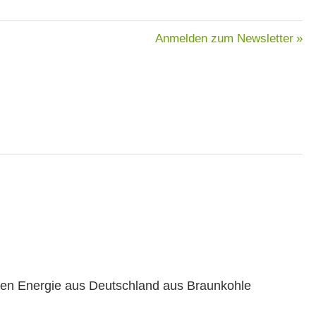
Nächster
Anmelden zum Newsletter
Beitrag:
gten Energie aus Deutsch­land aus Braunkohle