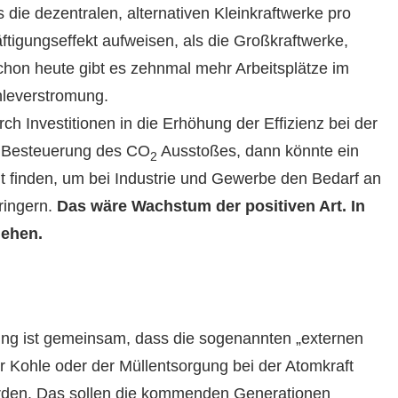
die dezen­tralen, alter­na­tiv­en Kleinkraftwerke pro
i­gungsef­fekt aufweisen, als die Großkraftwerke,
chon heute gibt es zehn­mal mehr Arbeit­splätze im
lever­stro­mung.
durch Investi­tio­nen in die Erhöhung der Effizienz bei der
 Besteuerung des CO
Ausstoßes, dann kön­nte ein
2
t find­en, um bei Indus­trie und Gewerbe den Bedarf an
­ringern.
Das wäre Wach­s­tum der pos­i­tiv­en Art. In
 gehen.
ung ist gemein­sam, dass die soge­nan­nten „exter­nen
er Kohle oder der Mül­lentsorgung bei der Atom­kraft
r­den. Das sollen die kom­menden Gen­er­a­tio­nen