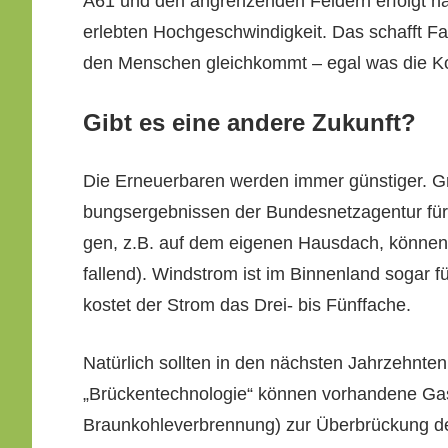
A61 und den angren­zen­den Feldern erfol­gt na
erlebten Hochgeschwindigkeit. Das schafft Fak­t
den Men­schen gle­ichkommt – egal was die Ko
Gibt es eine andere Zukunft?
Die Erneuer­baren wer­den immer gün­stiger. Gr
bungsergeb­nis­sen der Bun­desnet­za­gen­tur f
gen, z.B. auf dem eige­nen Haus­dach, kön­nen
fal­l­end). Wind­strom ist im Bin­nen­land sog­
kostet der Strom das Drei- bis Fünffache.
Natür­lich soll­ten in den näch­sten Jahrzehn­te
„Brück­en­tech­nolo­gie“ kön­nen vorhan­dene 
Braunkohle­ver­bren­nung) zur Über­brück­ung de