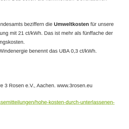
­de­samts bez­if­fern die
Umweltkosten
für unsere
mung mit 21 ct/kWh. Das ist mehr als fünf­fache der
gungskosten.
ie Winden­ergie benen­nt das UBA 0,3 ct/kWh.
tive 3 Rosen e.V., Aachen. www.3rosen.eu
semitteilungen/hohe-kosten-durch-unterlassenen-