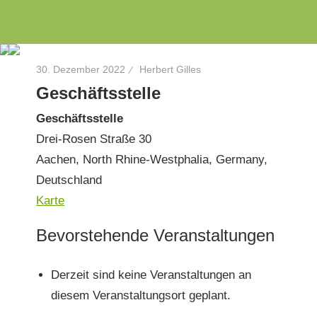
Wir
Zum
INITIATIVE
engagieren
Inhalt
uns
springen
3
30. Dezember 2022
Herbert Gilles
seit
Geschäftsstelle
dem
Rosen
Jahr
Geschäftsstelle
2010
Drei-Rosen Straße 30
Aachen, North Rhine-Westphalia, Germany
,
als
Deutschland
Aachener
Geschäftsstelle
Karte
Bürgerinitiative
zu
Bevorstehende Veranstaltungen
Energie-
und
Derzeit sind keine Ver­anstal­tun­gen an
Umweltthemen
diesem Ver­anstal­tung­sort geplant.