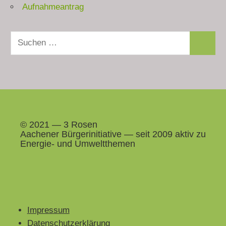
Aufnahmeantrag
Suchen
Suchen
nach:
© 2021 — 3 Rosen
Aach­en­er Bürg­erini­tia­tive — seit 2009 aktiv zu
Energie- und Umweltthemen
Impressum
Datenschutzerklärung