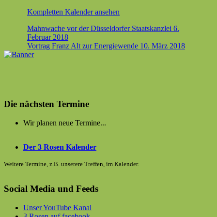
{title}
Kom­plet­ten Kalen­der ansehen
Beitragsnavigation
Mahnwache vor der Düsseldorfer Staatskanzlei
6.
Februar 2018
Vortrag Franz Alt zur Energiewende
10. März 2018
Die nächsten Termine
Wir planen neue Termine...
Der 3 Rosen Kalender
Weitere Termine, z.B. unserere Treffen, im Kalender.
Social Media und Feeds
Unser YouTube Kanal
3 Rosen auf facebook