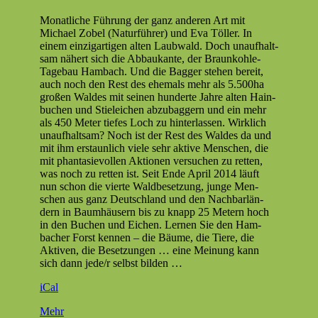
Ham­
Monatliche Führung der ganz anderen Art mit
bach­
Michael Zobel (Natur­führer) und Eva Töller. In
er Forst
einem einzi­gar­ti­gen alten Laub­wald. Doch unaufhalt­
sam nähert sich die Abbaukante, der Braunkohle-
Tage­bau Ham­bach. Und die Bag­ger ste­hen bere­it,
auch noch den Rest des ehe­mals mehr als 5.500ha
großen Waldes mit seinen hun­derte Jahre alten Hain­
buchen und Stiele­ichen abzubag­gern und ein mehr
als 450 Meter tiefes Loch zu hin­ter­lassen. Wirk­lich
unaufhalt­sam? Noch ist der Rest des Waldes da und
mit ihm erstaunlich viele sehr aktive Men­schen, die
mit phan­tasievollen Aktio­nen ver­suchen zu ret­ten,
was noch zu ret­ten ist. Seit Ende April 2014 läuft
nun schon die vierte Waldbe­set­zung, junge Men­
schen aus ganz Deutsch­land und den Nach­bar­län­
dern in Baumhäusern bis zu knapp 25 Metern hoch
in den Buchen und Eichen. Ler­nen Sie den Ham­
bach­er Forst ken­nen – die Bäume, die Tiere, die
Aktiv­en, die Beset­zun­gen … eine Mei­n­ung kann
sich dann jede/r selb­st bilden …
iCal
über
Mehr