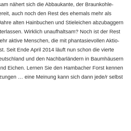
lt­sam nähert sich die Abbaukante, der Braunkohle-
re­it, auch noch den Rest des ehe­mals mehr als
ahre alten Hain­buchen und Stiele­ichen abzubag­gern
er­lassen. Wirk­lich unaufhalt­sam? Noch ist der Rest
hr aktive Men­schen, die mit phan­tasievollen Aktio­
ist. Seit Ende April 2014 läuft nun schon die vierte
utsch­land und den Nach­bar­län­dern in Baumhäusern
d Eichen. Ler­nen Sie den Ham­bach­er Forst ken­nen
­zun­gen … eine Mei­n­ung kann sich dann jede/r selb­st