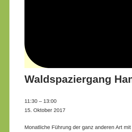
Waldspaziergang Ha
Waldspazier­
11:30
–
13:00
gang
15. Okto­ber 2017
Ham­
Monatliche Führung der ganz anderen Art mit M
bach­