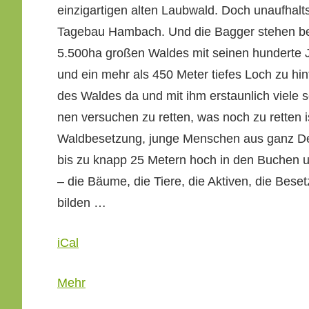
einzi­gar­ti­gen alten Laub­wald. Doch unaufha
er Forst
Tage­bau Ham­bach. Und die Bag­ger ste­hen be
5.500ha großen Waldes mit seinen hun­derte J
und ein mehr als 450 Meter tiefes Loch zu hin­t
des Waldes da und mit ihm erstaunlich viele se
nen ver­suchen zu ret­ten, was noch zu ret­ten 
Waldbe­set­zung, junge Men­schen aus ganz De
bis zu knapp 25 Metern hoch in den Buchen un
– die Bäume, die Tiere, die Aktiv­en, die Beset
bilden …
iCal
über
Mehr
{title}