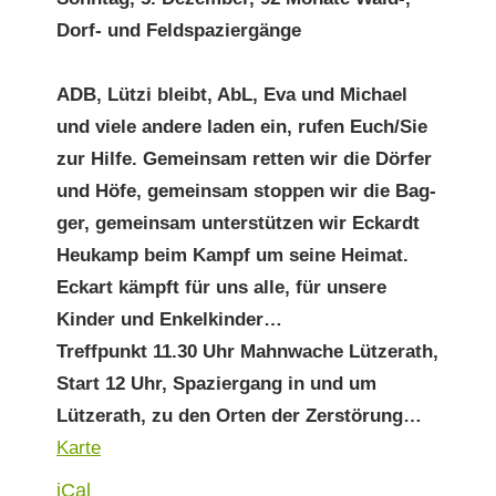
Dorf- und Feldspaziergänge
ADB, Lützi bleibt, AbL, Eva und Michael
und viele andere laden ein, rufen Euch/Sie
zur Hil­fe. Gemein­sam ret­ten wir die Dör­fer
und Höfe, gemein­sam stop­pen wir die Bag­
ger, gemein­sam unter­stützen wir Eckardt
Heukamp beim Kampf um seine Heimat.
Eckart kämpft für uns alle, für unsere
Kinder und Enkelkinder…
Tre­ff­punkt 11.30 Uhr Mah­nwache Lützerath,
Start 12 Uhr, Spazier­gang in und um
Lützerath, zu den Orten der Zerstörung…
Lützerath
Karte
iCal