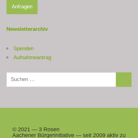
Newsletterarchiv
Spenden
Aufnahmeantrag
Suchen
Suchen
nach:
© 2021 — 3 Rosen
Aach­en­er Bürg­erini­tia­tive — seit 2009 aktiv zu