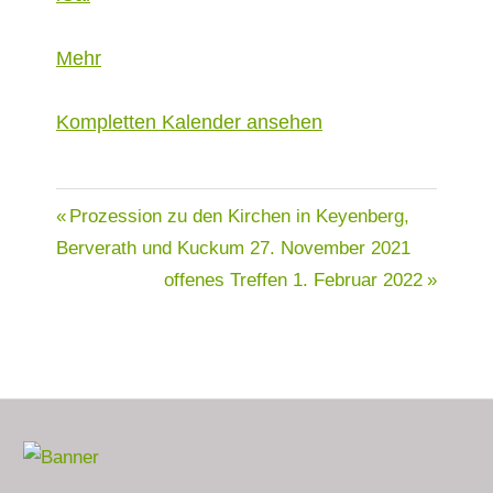
über
Mehr
{title}
Kom­plet­ten Kalen­der ansehen
Beitragsnavigation
Prozession zu den Kirchen in Keyenberg,
Berverath und Kuckum
27. November 2021
offenes Treffen
1. Februar 2022