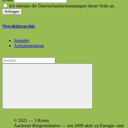
Ich erkenne die Datenschutzbestimmungen dieser Seite an.
Newsletterarchiv
Spenden
Aufnahmeantrag
Suchen
nach:
Suchen
© 2021 — 3 Rosen
Aach­en­er Bürg­erini­tia­tive — seit 2009 aktiv zu Energie- und