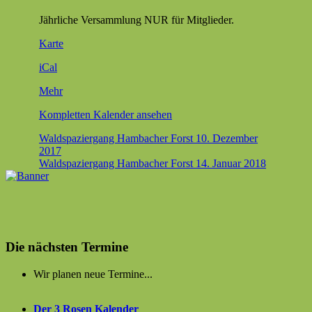
samm­
Jährliche Ver­samm­lung NUR für Mitglieder.
lung
Geschäftsstelle
Karte
iCal
über
Mehr
{title}
Kom­plet­ten Kalen­der ansehen
Beitragsnavigation
Waldspaziergang Hambacher Forst
10. Dezember
2017
Waldspaziergang Hambacher Forst
14. Januar 2018
Die nächsten Termine
Wir planen neue Termine...
Der 3 Rosen Kalender