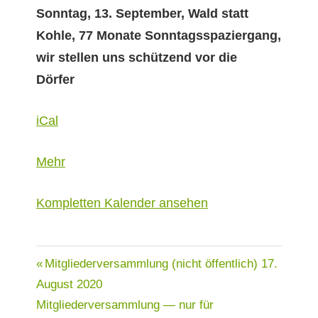
stellen
Son­ntag,
13. Sep­tem­ber,
Wald statt
uns
Kohle, 77 Monate Son­ntagss­pazier­gang,
schützend
wir stellen uns schützend vor die
vor
Dörfer
die
Dörfer
iCal
über
Mehr
{title}
Kom­plet­ten Kalen­der ansehen
Beitragsnavigation
Mitgliederversammlung (nicht öffentlich)
17.
August 2020
Mitgliederversammlung — nur für