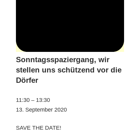
Sonntagsspaziergang, wir
stellen uns schützend vor die
Dörfer
Son­
11:30
–
13:30
ntagss­
13. Sep­tem­ber 2020
pazier­
gang,
SAVE THE DATE!
wir