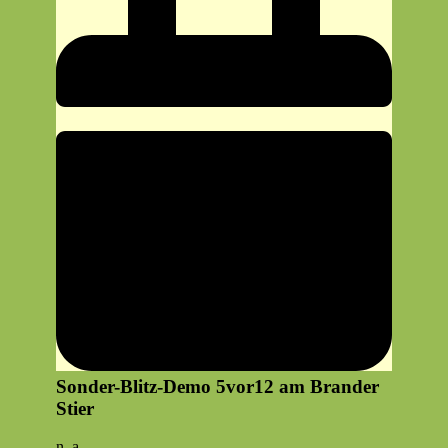
Sonder-Blitz-Demo 5vor12 am Brander
Stier
Son­
n. a.