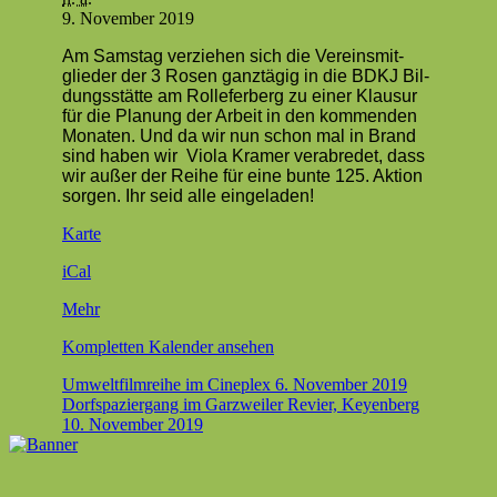
der-
9. Novem­ber 2019
Blitz-
Am Sam­stag verziehen sich die Vere­ins­mit­
Demo
glieder der 3 Rosen ganztägig in die BDKJ Bil­
5vor12
dungsstätte am Rolle­fer­berg zu ein­er Klausur
am
für die Pla­nung der Arbeit in den kom­menden
Bran­
Monat­en. Und da wir nun schon mal in Brand
der Stier
sind haben wir Vio­la Kramer verabre­det, dass
wir außer der Rei­he für eine bunte 125. Aktion
sor­gen. Ihr seid alle eingeladen!
Brander
Karte
Markt
iCal
über
Mehr
{title}
Kom­plet­ten Kalen­der ansehen
Beitragsnavigation
Umweltfilmreihe im Cineplex
6. November 2019
Dorfspaziergang im Garzweiler Revier, Keyenberg
10. November 2019