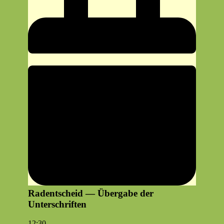
Radentscheid — Übergabe der
Unterschriften
Radentscheid
12:30