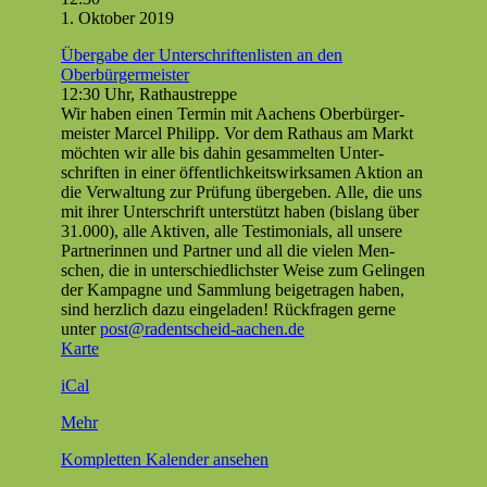
—
1. Okto­ber 2019
Über­
Über­gabe der Unter­schriften­lis­ten an den
gabe
Oberbürgermeister
der
12:30 Uhr, Rathaustreppe
Unterschriften
Wir haben einen Ter­min mit Aachens Ober­bürg­er­
meis­ter Mar­cel Philipp. Vor dem Rathaus am Markt
möcht­en wir alle bis dahin gesam­melten Unter­
schriften in ein­er öffentlichkeitswirk­samen Aktion an
die Ver­wal­tung zur Prü­fung übergeben. Alle, die uns
mit ihrer Unter­schrift unter­stützt haben (bis­lang über
31.000), alle Aktiv­en, alle Tes­ti­mo­ni­als, all unsere
Part­ner­in­nen und Part­ner und all die vie­len Men­
schen, die in unter­schiedlich­ster Weise zum Gelin­gen
der Kam­pagne und Samm­lung beige­tra­gen haben,
sind her­zlich dazu ein­ge­laden! Rück­fra­gen gerne
unter
post@radentscheid-aachen.de
Marktplatz
Karte
iCal
über
Mehr
{title}
Kom­plet­ten Kalen­der ansehen