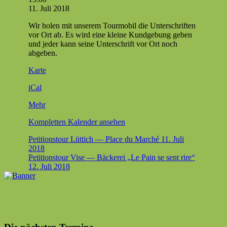
tion­
11. Juli 2018
s­
Wir holen mit unserem Tour­mo­bil die Unter­schriften
tour
vor Ort ab. Es wird eine kleine Kundge­bung geben
Maas­
und jed­er kann seine Unter­schrift vor Ort noch
tricht
abgeben.
—
Onze-
Karte
Lieve
Vrouweplein
iCal
über
Mehr
{title}
Kom­plet­ten Kalen­der ansehen
Beitragsnavigation
Petitionstour Lüttich — Place du Marché
11. Juli
2018
Petitionstour Vise — Bäckerei „Le Pain se sent rire“
12. Juli 2018