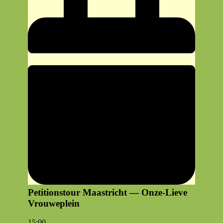
Petitionstour Maastricht — Onze-Lieve
Vrouweplein
Peti­
15:00