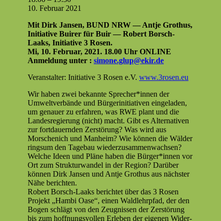
Ist
10. Feb­ru­ar 2021
der
Mit Dirk Jansen, BUND NRW — Antje Grothus,
Ham­
Ini­tia­tive Buir­er für Buir — Robert Borsch-
bach­
Laaks, Ini­tia­tive 3 Rosen.
er
Mi, 10. Feb­ru­ar, 2021. 18.00 Uhr ONLINE
Wald
Anmel­dung unter :
simone.glup@ekir.de
gerettet?
Ver­anstal­ter: Ini­tia­tive 3 Rosen e.V.
www.3rosen.eu
Wir haben zwei bekan­nte Sprecher*innen der
Umweltver­bände und Bürg­erini­tia­tiv­en ein­ge­laden,
um genauer zu erfahren, was RWE plant und die
Lan­desregierung (nicht) macht. Gibt es Alter­na­tiv­en
zur fort­dauern­den Zer­störung? Was wird aus
Morschenich und Man­heim? Wie kön­nen die Wälder
ring­sum den Tage­bau wiederzusam­menwach­sen?
Welche Ideen und Pläne haben die Bürger*innen vor
Ort zum Struk­tur­wan­del in der Region? Darüber
kön­nen Dirk Jansen und Antje Grothus aus näch­ster
Nähe berichten.
Robert Borsch-Laaks berichtet über das 3 Rosen
Pro­jekt „Ham­bi Oase“, einen Waldlehrp­fad, der den
Bogen schlägt von den Zeug­nis­sen der Zer­störung
bis zum hoff­nungsvollen Erleben der eige­nen Wider­