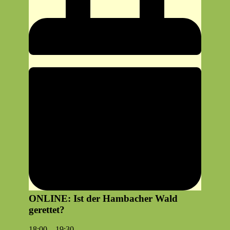
ONLINE: Ist der Hambacher Wald
gerettet?
ONLINE:
18:00
–
19:30