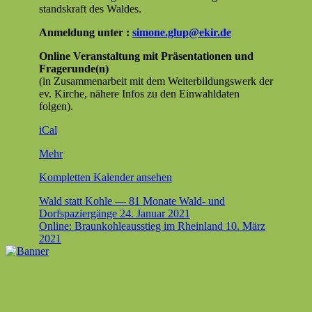
stand­skraft des Waldes.
Anmel­dung unter :
simone.glup@ekir.de
Online Ver­anstal­tung mit Präsen­ta­tio­nen und
Fragerunde(n)
(in Zusam­me­nar­beit mit dem Weit­er­bil­dungswerk der
ev. Kirche, nähere Infos zu den Ein­wahldat­en
folgen).
iCal
über
Mehr
{title}
Kom­plet­ten Kalen­der ansehen
Beitragsnavigation
Wald statt Kohle — 81 Monate Wald- und
Dorfspaziergänge
24. Januar 2021
Online: Braunkohleausstieg im Rheinland
10. März
2021