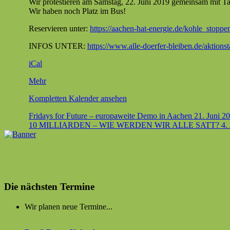
Wir protestieren am Sam­stag, 22. Juni 2019 gemein­sam mit 
—
Wir haben noch Platz im Bus!
Aktion
„Platz
Reservieren unter:
https://aachen-hat-energie.de/kohle_stopp
nehmen“
INFOS UNTER:
https://www.alle-doerfer-bleiben.de/aktionst
iCal
über
Mehr
{title}
Kom­plet­ten Kalen­der ansehen
Beitragsnavigation
Fridays for Future – europaweite Demo in Aachen
21. Juni 2
10 MILLIARDEN – WIE WERDEN WIR ALLE SATT?
4.
Die nächsten Termine
Wir planen neue Termine...