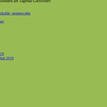
Tausenden am Tage­bau Garzweiler!
en/kohle_stoppen.php
ag/
019
 Juli 2019