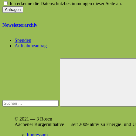
Ich erkenne die Datenschutzbestimmungen dieser Seite an.
Newsletterarchiv
Spenden
Aufnahmeantrag
Suchen
nach:
Suchen
© 2021 — 3 Rosen
Aach­en­er Bürg­erini­tia­tive — seit 2009 aktiv zu Energie- un
Impressum