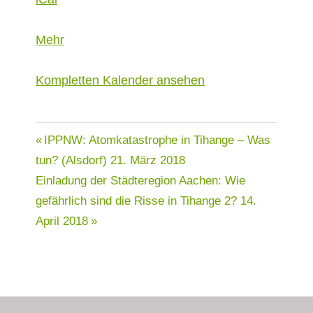
in
3
über
Mehr
Rosen
{title}
(nur
Kom­plet­ten Kalen­der ansehen
für
Mitglieder)
Beitragsnavigation
IPPNW: Atomkatastrophe in Tihange – Was
tun? (Alsdorf)
21. März 2018
Einladung der Städteregion Aachen: Wie
gefährlich sind die Risse in Tihange 2?
14.
April 2018