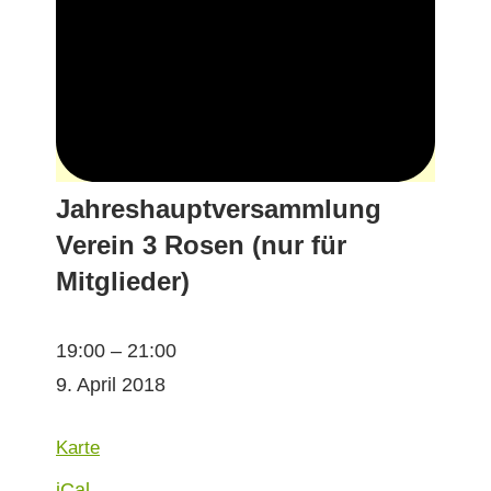
Jahreshauptversammlung
Verein 3 Rosen (nur für
Mitglieder)
Jahre­
19:00
–
21:00
shauptver­
9. April 2018
samm­
lung
Geschäftsstelle
Karte
Vere­
iCal