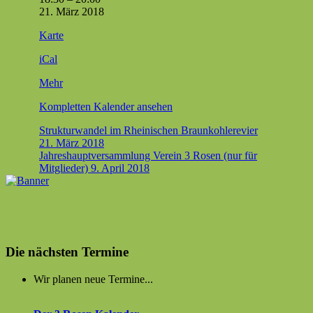
Atom­
21. März 2018
katas­
Altenheim
Karte
tro­
St.Josef
phe
iCal
in
Tihange
über
Mehr
–
{title}
Was
Kom­plet­ten Kalen­der ansehen
tun?
(Als­
Beitragsnavigation
Strukturwandel im Rheinischen Braunkohlerevier
dorf)
21. März 2018
Jahreshauptversammlung Verein 3 Rosen (nur für
Mitglieder)
9. April 2018
Die nächsten Termine
Wir planen neue Termine...