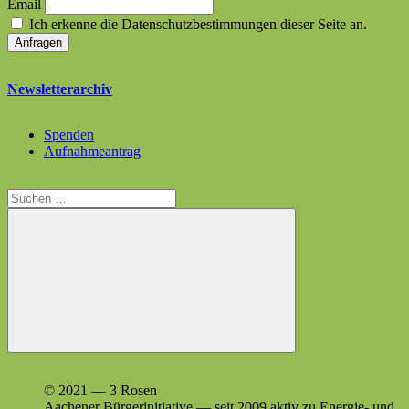
Email
Ich erkenne die Datenschutzbestimmungen dieser Seite an.
Newsletterarchiv
Spenden
Aufnahmeantrag
Suchen
nach:
Suchen
© 2021 — 3 Rosen
Aach­en­er Bürg­erini­tia­tive — seit 2009 aktiv zu Energie- und