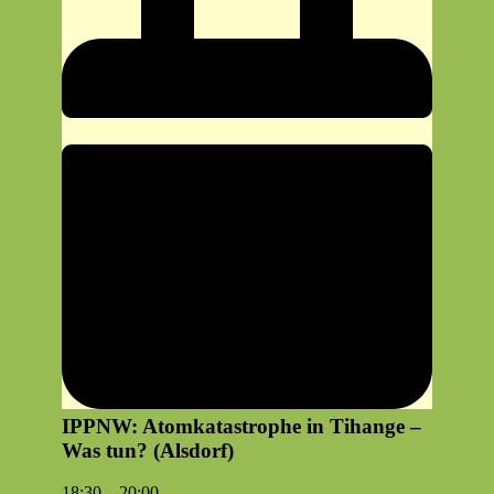
IPPNW: Atomkatastrophe in Tihange –
Was tun? (Alsdorf)
IPPNW:
18:30
–
20:00