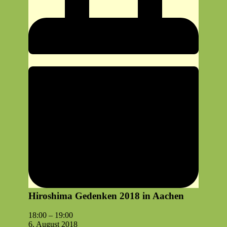
Hiroshima Gedenken 2018 in Aachen
Hiroshi­
18:00
–
19:00
ma
6. August 2018