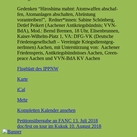
Gedenken
Gedenken “Hiroshi­ma mah­nt: Atom­waf­fen abschaf­
2018
fen, Atom­an­la­gen abschal­ten, Abrüs­tung
in
vorantreiben!”, Redner*innen: Sabine Schön­berg,
Aachen
Detlef Peik­ert (Aach­en­er Antikriegs­bünd­nis; VVN-
BdA), Mod.: Bernd Bre­men, 18 Uhr, Elisen­brun­nen,
Kaiser-Wil­helm-Platz 1, VA: DFG-VK (Deutsche
Friedens­ge­sellschaft – Vere­inigte Kriegs­di­en­st­geg­
ner­In­nen) Aachen, mit Unter­stürzung von: Aach­en­er
Frieden­spreis, Antikriegs­bünd­niss­es Aachen, Green­
peace Aachen und VVN-BdA KV Aachen
Flug­blatt des IPPNW
Elisenbrunnen
Karte
iCal
über
Mehr
{title}
Kom­plet­ten Kalen­der ansehen
Beitragsnavigation
Petitionsübergabe an FANC
13. Juli 2018
doc/fest on tour im Kukuk
10. August 2018