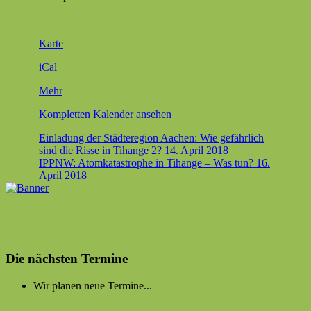
in Brand
Brander
Karte
Markt
iCal
über
Mehr
{title}
Kom­plet­ten Kalen­der ansehen
Beitragsnavigation
Einladung der Städteregion Aachen: Wie gefährlich
sind die Risse in Tihange 2?
14. April 2018
IPPNW: Atomkatastrophe in Tihange – Was tun?
16.
April 2018
Die nächsten Termine
Wir planen neue Termine...