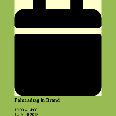
Fahrradtag in Brand
Fahrrad­
10:00
–
14:00
tag
14. April 2018