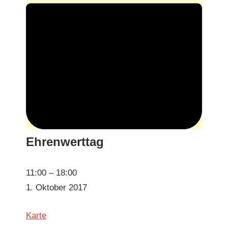
Ehrenwerttag
Ehren­
11:00
–
18:00
wert­
1. Okto­ber 2017
tag
Marktplatz
Karte