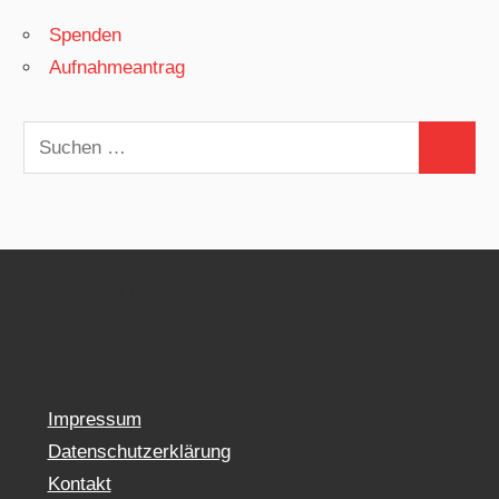
Spenden
Aufnahmeantrag
Suchen
Suchen
nach:
© 2021 — 3 Rosen
Aach­en­er Bürg­erini­tia­tive — seit 2009 aktiv zu Energie-
und Umweltthemen
Impressum
Datenschutzerklärung
Kontakt