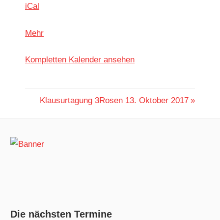
iCal
über
Mehr
{title}
Kom­plet­ten Kalen­der ansehen
Beitragsnavigation
Klausurtagung 3Rosen
13. Oktober 2017
Die nächsten Termine