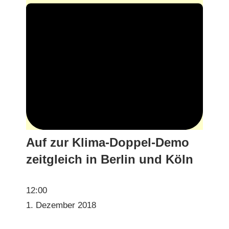
Auf zur Klima-Doppel-Demo
zeitgleich in Berlin und Köln
Auf
12:00
zur
1. Dezem­ber 2018
Kli­