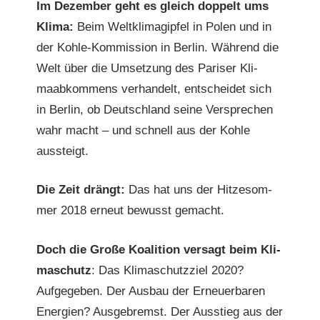
Im Dezem­ber geht es gle­ich dop­pelt ums
ma-
Kli­ma:
Beim Weltk­limagipfel in Polen und in
Dop­
der Kohle-Kom­mis­sion in Berlin. Während die
pel-
Welt über die Umset­zung des Paris­er Kli­
Demo
maabkom­mens ver­han­delt, entschei­det sich
zeit­
in Berlin, ob Deutsch­land seine Ver­sprechen
gle­
wahr macht – und schnell aus der Kohle
ich
aussteigt.
in
Berlin
Die Zeit drängt:
Das hat uns der Hitze­som­
und Köln
mer 2018 erneut bewusst gemacht.
Doch die Große Koali­tion ver­sagt beim Kli­
maschutz
: Das Kli­maschutzziel 2020?
Aufgegeben. Der Aus­bau der Erneuer­baren
Energien? Aus­ge­bremst. Der Ausstieg aus der