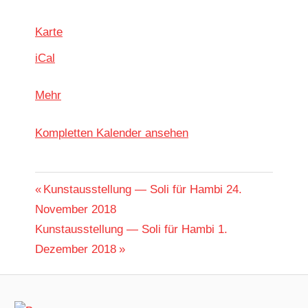
Deutzer
Karte
Hafen
iCal
über
Mehr
{title}
Kom­plet­ten Kalen­der ansehen
Beitragsnavigation
Kunstausstellung — Soli für Hambi
24.
November 2018
Kunstausstellung — Soli für Hambi
1.
Dezember 2018