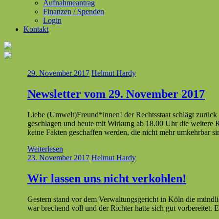
Aufnahmeantrag
Finanzen / Spenden
Login
Kontakt
29. November 2017
Helmut Hardy
Newsletter vom 29. November 2017
Liebe (Umwelt)Freund*innen! der Rechtsstaat schlägt zurück 
geschla­gen und heute mit Wirkung ab 18.00 Uhr die weit­ere R
keine Fak­ten geschaf­fen wer­den, die nicht mehr umkehrbar 
Weiterlesen
23. November 2017
Helmut Hardy
Wir lassen uns nicht verkohlen!
Gestern stand vor dem Ver­wal­tungs­gericht in Köln die münd
war brechend voll und der Richter hat­te sich gut vor­bere­it­e