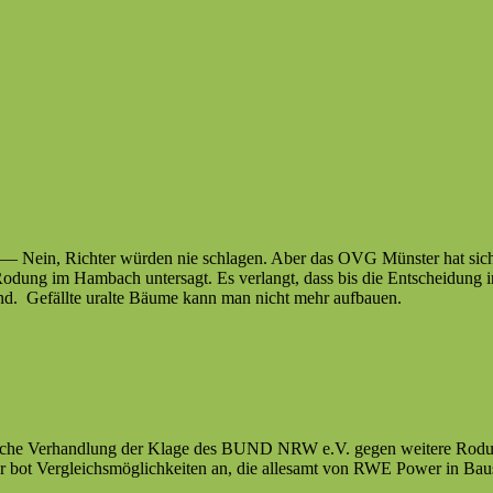
— Nein, Richter wür­den nie schla­gen. Aber das OVG Mün­ster hat sich
odung im Ham­bach unter­sagt. Es ver­langt, dass bis die Entschei­dung
sind. Gefällte uralte Bäume kann man nicht mehr aufbauen.
liche Ver­hand­lung der Klage des BUND NRW e.V. gegen weit­ere Rodun­
t. Er bot Ver­gle­ichsmöglichkeit­en an, die alle­samt von RWE Pow­er in