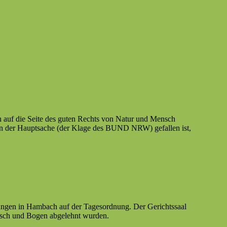
 auf die Seite des guten Rechts von Natur und Men­sch
 in der Haupt­sache (der Klage des BUND NRW) gefall­en ist,
gen in Ham­bach auf der Tage­sor­d­nung. Der Gerichtssaal
 Bausch und Bogen abgelehnt wurden.